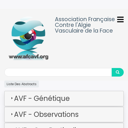
Aller
au
contenu
Association Française
principal
Contre l'Algie
Vasculaire de la Face
Search
Search
Liste Des Abstracts
AVF - Génétique
AVF - Observations