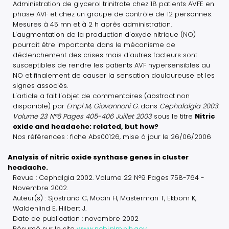
Administration de glycerol trinitrate chez 18 patients AVFE en
phase AVF et chez un groupe de contrôle de 12 personnes.
Mesures à 45 mn et à 2 h après administration.
L'augmentation de la production d'oxyde nitrique (NO)
pourrait être importante dans le mécanisme de
déclenchement des crises mais d'autres facteurs sont
susceptibles de rendre les patients AVF hypersensibles au
NO et finalement de causer la sensation douloureuse et les
signes associés.
L'article a fait l'objet de commentaires (abstract non
disponible) par
Empl M, Giovannoni G.
dans
Cephalalgia 2003.
Volume 23 N°6 Pages 405-406 Juillet 2003
sous le titre
Nitric
oxide and headache: related, but how?
Nos références : fiche Abs00126, mise à jour le 26/06/2006
Analysis of nitric oxide synthase genes in cluster
headache.
Revue : Cephalgia 2002. Volume 22 N°9 Pages 758-764 -
Novembre 2002.
Auteur(s) : Sjöstrand C, Modin H, Masterman T, Ekbom K,
Waldenlind E, Hilbert J.
Date de publication : novembre 2002
Résumé sur le site
www.ncbi.nlm.nih.gov