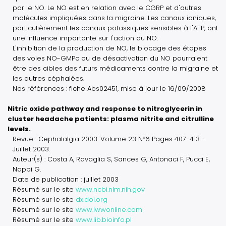
par le NO. Le NO est en relation avec le CGRP et d'autres
molécules impliquées dans la migraine. Les canaux ioniques,
particulièrement les canaux potassiques sensibles à l'ATP, ont
une influence importante sur l'action du NO.
L'inhibition de la production de NO, le blocage des étapes
des voies NO-GMPc ou de désactivation du NO pourraient
être des cibles des futurs médicaments contre la migraine et
les autres céphalées.
Nos références : fiche Abs02451, mise à jour le 16/09/2008
Nitric oxide pathway and response to nitroglycerin in
cluster headache patients: plasma nitrite and citrulline
levels.
Revue : Cephalalgia 2003. Volume 23 N°6 Pages 407-413 -
Juillet 2003.
Auteur(s) : Costa A, Ravaglia S, Sances G, Antonaci F, Pucci E,
Nappi G.
Date de publication : juillet 2003
Résumé sur le site
www.ncbi.nlm.nih.gov
Résumé sur le site
dx.doi.org
Résumé sur le site
www.lwwonline.com
Résumé sur le site
www.lib.bioinfo.pl