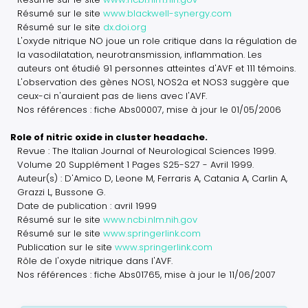
Résumé sur le site
www.blackwell-synergy.com
Résumé sur le site
dx.doi.org
L'oxyde nitrique NO joue un role critique dans la régulation de
la vasodilatation, neurotransmission, inflammation. Les
auteurs ont étudié 91 personnes atteintes d'AVF et 111 témoins.
L'observation des gènes NOS1, NOS2a et NOS3 suggère que
ceux-ci n'auraient pas de liens avec l'AVF.
Nos références : fiche Abs00007, mise à jour le 01/05/2006
Role of nitric oxide in cluster headache.
Revue : The Italian Journal of Neurological Sciences 1999.
Volume 20 Supplément 1 Pages S25-S27 - Avril 1999.
Auteur(s) : D'Amico D, Leone M, Ferraris A, Catania A, Carlin A,
Grazzi L, Bussone G.
Date de publication : avril 1999
Résumé sur le site
www.ncbi.nlm.nih.gov
Résumé sur le site
www.springerlink.com
Publication sur le site
www.springerlink.com
Rôle de l'oxyde nitrique dans l'AVF.
Nos références : fiche Abs01765, mise à jour le 11/06/2007