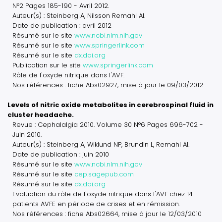
N°2 Pages 185-190 - Avril 2012.
Auteur(s) : Steinberg A, Nilsson Remahl AI.
Date de publication : avril 2012
Résumé sur le site
www.ncbi.nlm.nih.gov
Résumé sur le site
www.springerlink.com
Résumé sur le site
dx.doi.org
Publication sur le site
www.springerlink.com
Rôle de l'oxyde nitrique dans l'AVF.
Nos références : fiche Abs02927, mise à jour le 09/03/2012
Levels of nitric oxide metabolites in cerebrospinal fluid in
cluster headache.
Revue : Cephalalgia 2010. Volume 30 N°6 Pages 696-702 -
Juin 2010.
Auteur(s) : Steinberg A, Wiklund NP, Brundin L, Remahl AI.
Date de publication : juin 2010
Résumé sur le site
www.ncbi.nlm.nih.gov
Résumé sur le site
cep.sagepub.com
Résumé sur le site
dx.doi.org
Evaluation du rôle de l'oxyde nitrique dans l'AVF chez 14
patients AVFE en période de crises et en rémission.
Nos références : fiche Abs02664, mise à jour le 12/03/2010