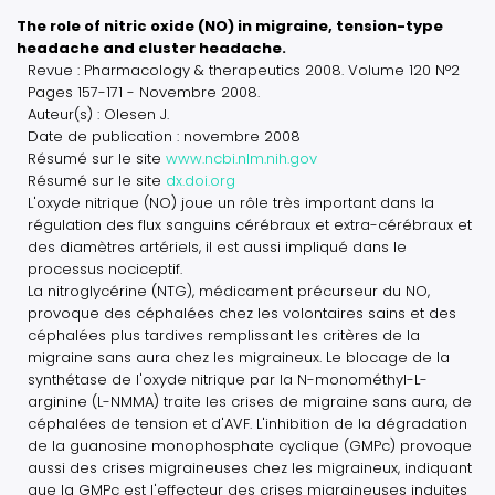
The role of nitric oxide (NO) in migraine, tension-type
headache and cluster headache.
Revue : Pharmacology & therapeutics 2008. Volume 120 N°2
Pages 157-171 - Novembre 2008.
Auteur(s) : Olesen J.
Date de publication : novembre 2008
Résumé sur le site
www.ncbi.nlm.nih.gov
Résumé sur le site
dx.doi.org
L'oxyde nitrique (NO) joue un rôle très important dans la
régulation des flux sanguins cérébraux et extra-cérébraux et
des diamètres artériels, il est aussi impliqué dans le
processus nociceptif.
La nitroglycérine (NTG), médicament précurseur du NO,
provoque des céphalées chez les volontaires sains et des
céphalées plus tardives remplissant les critères de la
migraine sans aura chez les migraineux. Le blocage de la
synthétase de l'oxyde nitrique par la N-monométhyl-L-
arginine (L-NMMA) traite les crises de migraine sans aura, de
céphalées de tension et d'AVF. L'inhibition de la dégradation
de la guanosine monophosphate cyclique (GMPc) provoque
aussi des crises migraineuses chez les migraineux, indiquant
que la GMPc est l'effecteur des crises migraineuses induites