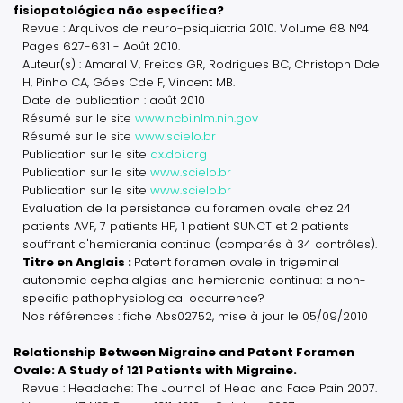
fisiopatológica não específica?
Revue : Arquivos de neuro-psiquiatria 2010. Volume 68 N°4
Pages 627-631 - Août 2010.
Auteur(s) : Amaral V, Freitas GR, Rodrigues BC, Christoph Dde
H, Pinho CA, Góes Cde F, Vincent MB.
Date de publication : août 2010
Résumé sur le site
www.ncbi.nlm.nih.gov
Résumé sur le site
www.scielo.br
Publication sur le site
dx.doi.org
Publication sur le site
www.scielo.br
Publication sur le site
www.scielo.br
Evaluation de la persistance du foramen ovale chez 24
patients AVF, 7 patients HP, 1 patient SUNCT et 2 patients
souffrant d'hemicrania continua (comparés à 34 contrôles).
Titre en Anglais :
Patent foramen ovale in trigeminal
autonomic cephalalgias and hemicrania continua: a non-
specific pathophysiological occurrence?
Nos références : fiche Abs02752, mise à jour le 05/09/2010
Relationship Between Migraine and Patent Foramen
Ovale: A Study of 121 Patients with Migraine.
Revue : Headache: The Journal of Head and Face Pain 2007.