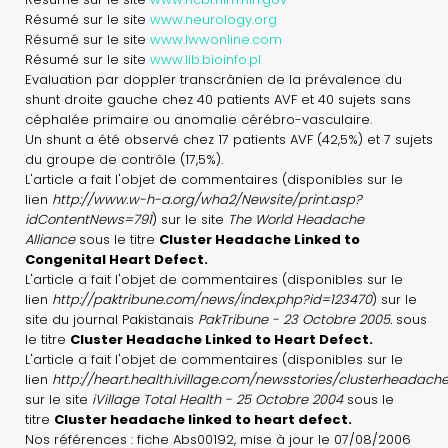
Résumé sur le site
www.neurology.org
Résumé sur le site
www.lwwonline.com
Résumé sur le site
www.lib.bioinfo.pl
Evaluation par doppler transcrânien de la prévalence du
shunt droite gauche chez 40 patients AVF et 40 sujets sans
céphalée primaire ou anomalie cérébro-vasculaire.
Un shunt a été observé chez 17 patients AVF (42,5%) et 7 sujets
du groupe de contrôle (17,5%).
L'article a fait l'objet de commentaires (disponibles sur le
lien
http://www.w-h-a.org/wha2/Newsite/print.asp?
idContentNews=791
) sur le site
The World Headache
Alliance
sous le titre
Cluster Headache Linked to
Congenital Heart Defect.
L'article a fait l'objet de commentaires (disponibles sur le
lien
http://paktribune.com/news/index.php?id=123470
) sur le
site du journal Pakistanais
PakTribune - 23 Octobre 2005.
sous
le titre
Cluster Headache Linked to Heart Defect.
L'article a fait l'objet de commentaires (disponibles sur le
lien
http://heart.health.ivillage.com/newsstories/clusterheadach
sur le site
iVillage Total Health - 25 Octobre 2004
sous le
titre
Cluster headache linked to heart defect.
Nos références : fiche Abs00192, mise à jour le 07/08/2006