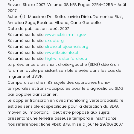
Revue : Stroke 2007. Volume 38 N°8 Pages 2254-2256 - Août
2007.
Auteur(s) : Massimo Del Sette, Lavinia Dinia, Domenica Rizzi,
Annalisa Sugo, Beatrice Albano, Carlo Gandolfo.
Date de publication : août 2007
Résumé sur le site
www.ncbi.nlm.nih.gov
Résumé sur le site
dx.doi.org
Résumé sur le site
stroke.ahajournals.org
Résumé sur le site
www.lib.bioinfo.pl
Résumé sur le site
highwire.stanford.edu
La prévalence d'un shunt droite-gauche (SDG) dûe à un
foramen ovale persistant semble élevée dans les cas de
migraine et d'AVF.
Comparaison chez 183 sujets des approches trans-
temporales et trans-occipitales pour le diagnostic du SDG
par doppler transcrânien.
Le doppler transcrânien avec monitoring vertébrobasilaire
est très sensible et spécifique pour la détection du SDG,
moyen ou important. Il peut être proposé aux sujets
présentant une fenêtre osseuse temporale insuffisante.
Nos références : fiche Abs01878, mise à jour le 29/06/2007