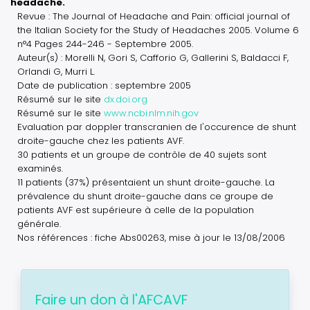
headache.
Revue : The Journal of Headache and Pain: official journal of
the Italian Society for the Study of Headaches 2005. Volume 6
n°4 Pages 244-246 - Septembre 2005.
Auteur(s) : Morelli N, Gori S, Cafforio G, Gallerini S, Baldacci F,
Orlandi G, Murri L.
Date de publication : septembre 2005
Résumé sur le site
dx.doi.org
Résumé sur le site
www.ncbi.nlm.nih.gov
Evaluation par doppler transcranien de l'occurence de shunt
droite-gauche chez les patients AVF.
30 patients et un groupe de contrôle de 40 sujets sont
examinés.
11 patients (37%) présentaient un shunt droite-gauche. La
prévalence du shunt droite-gauche dans ce groupe de
patients AVF est supérieure à celle de la population
générale.
Nos références : fiche Abs00263, mise à jour le 13/08/2006
Faire un don à l'AFCAVF