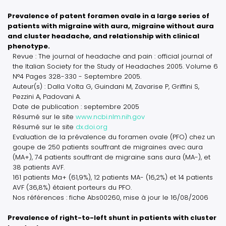
Prevalence of patent foramen ovale in a large series of
patients with migraine with aura, migraine without aura
and cluster headache, and relationship with clinical
phenotype.
Revue : The journal of headache and pain : official journal of
the Italian Society for the Study of Headaches 2005. Volume 6
N°4 Pages 328-330 - Septembre 2005.
Auteur(s) : Dalla Volta G, Guindani M, Zavarise P, Griffini S,
Pezzini A, Padovani A.
Date de publication : septembre 2005
Résumé sur le site
www.ncbi.nlm.nih.gov
Résumé sur le site
dx.doi.org
Evaluation de la prévalence du foramen ovale (PFO) chez un
goupe de 250 patients souffrant de migraines avec aura
(MA+), 74 patients souffrant de migraine sans aura (MA-), et
38 patients AVF.
161 patients Ma+ (61,9%), 12 patients MA- (16,2%) et 14 patients
AVF (36,8%) étaient porteurs du PFO.
Nos références : fiche Abs00260, mise à jour le 16/08/2006
Prevalence of right-to-left shunt in patients with cluster