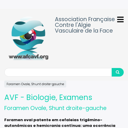
Aller
au
contenu
Association Française
principal
Contre l'Algie
Vasculaire de la Face
Search
Search
Foramen Ovale, Shunt droite-gauche
AVF - Biologie, Examens
Foramen Ovale, Shunt droite-gauche
Foramen oval patente em cefaleias trigêmino-
autonômicas e hemicrania contínua: uma ocorrência