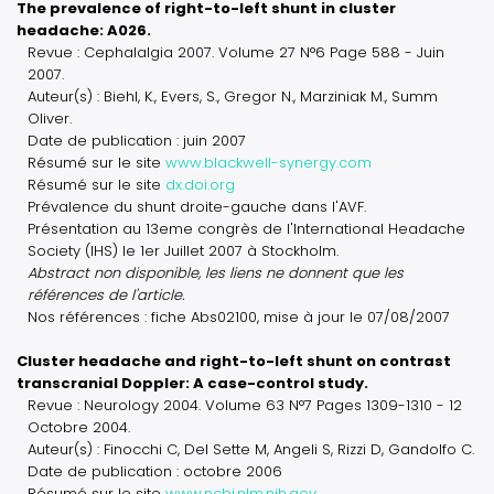
The prevalence of right-to-left shunt in cluster
headache: A026.
Revue : Cephalalgia 2007. Volume 27 N°6 Page 588 - Juin
2007.
Auteur(s) : Biehl, K., Evers, S., Gregor N., Marziniak M., Summ
Oliver.
Date de publication : juin 2007
Résumé sur le site
www.blackwell-synergy.com
Résumé sur le site
dx.doi.org
Prévalence du shunt droite-gauche dans l'AVF.
Présentation au 13eme congrès de l'International Headache
Society (IHS) le 1er Juillet 2007 à Stockholm.
Abstract non disponible, les liens ne donnent que les
références de l'article.
Nos références : fiche Abs02100, mise à jour le 07/08/2007
Cluster headache and right-to-left shunt on contrast
transcranial Doppler: A case-control study.
Revue : Neurology 2004. Volume 63 N°7 Pages 1309-1310 - 12
Octobre 2004.
Auteur(s) : Finocchi C, Del Sette M, Angeli S, Rizzi D, Gandolfo C.
Date de publication : octobre 2006
Résumé sur le site
www.ncbi.nlm.nih.gov