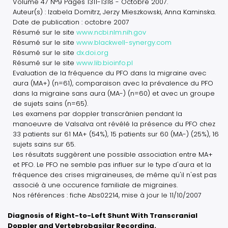
Volume 47 N°9 Pages 1311-1318 - Octobre 2007.
Auteur(s) : Izabela Domitrz, Jerzy Mieszkowski, Anna Kaminska.
Date de publication : octobre 2007
Résumé sur le site
www.ncbi.nlm.nih.gov
Résumé sur le site
www.blackwell-synergy.com
Résumé sur le site
dx.doi.org
Résumé sur le site
www.lib.bioinfo.pl
Evaluation de la fréquence du PFO dans la migraine avec
aura (MA+) (n=61), comparaison avec la prévalence du PFO
dans la migraine sans aura (MA-) (n=60) et avec un groupe
de sujets sains (n=65).
Les examens par doppler transcrânien pendant la
manoeuvre de Valsalva ont révélé la présence du PFO chez
33 patients sur 61 MA+ (54%), 15 patients sur 60 (MA-) (25%), 16
sujets sains sur 65.
Les résultats suggèrent une possible association entre MA+
et PFO. Le PFO ne semble pas influer sur le type d'aura et la
fréquence des crises migraineuses, de même qu'il n'est pas
associé à une occurence familiale de migraines.
Nos références : fiche Abs02214, mise à jour le 11/10/2007
Diagnosis of Right-to-Left Shunt With Transcranial
Doppler and Vertebrobasilar Recording.