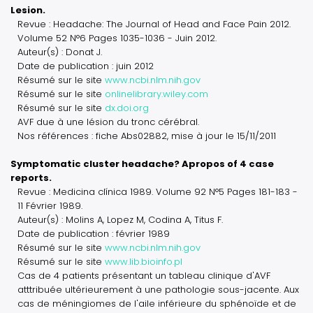
Lesion.
Revue : Headache: The Journal of Head and Face Pain 2012.
Volume 52 N°6 Pages 1035-1036 - Juin 2012.
Auteur(s) : Donat J.
Date de publication : juin 2012
Résumé sur le site
www.ncbi.nlm.nih.gov
Résumé sur le site
onlinelibrary.wiley.com
Résumé sur le site
dx.doi.org
AVF due à une lésion du tronc cérébral.
Nos références : fiche Abs02882, mise à jour le 15/11/2011
Symptomatic cluster headache? Apropos of 4 case
reports.
Revue : Medicina clínica 1989. Volume 92 N°5 Pages 181-183 -
11 Février 1989.
Auteur(s) : Molins A, Lopez M, Codina A, Titus F.
Date de publication : février 1989
Résumé sur le site
www.ncbi.nlm.nih.gov
Résumé sur le site
www.lib.bioinfo.pl
Cas de 4 patients présentant un tableau clinique d'AVF
atttribuée ultérieurement à une pathologie sous-jacente. Aux
cas de méningiomes de l'aile inférieure du sphénoïde et de