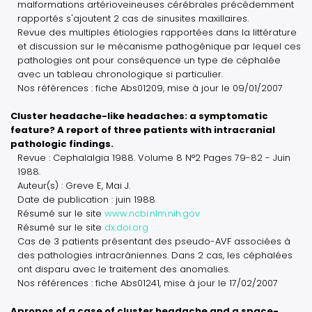
malformations artérioveineuses cérébrales précédemment
rapportés s'ajoutent 2 cas de sinusites maxillaires.
Revue des multiples étiologies rapportées dans la littérature
et discussion sur le mécanisme pathogénique par lequel ces
pathologies ont pour conséquence un type de céphalée
avec un tableau chronologique si particulier.
Nos références : fiche Abs01209, mise à jour le 09/01/2007
Cluster headache-like headaches: a symptomatic
feature? A report of three patients with intracranial
pathologic findings.
Revue : Cephalalgia 1988. Volume 8 N°2 Pages 79-82 - Juin
1988.
Auteur(s) : Greve E, Mai J.
Date de publication : juin 1988
Résumé sur le site
www.ncbi.nlm.nih.gov
Résumé sur le site
dx.doi.org
Cas de 3 patients présentant des pseudo-AVF associées à
des pathologies intracrâniennes. Dans 2 cas, les céphalées
ont disparu avec le traitement des anomalies.
Nos références : fiche Abs01241, mise à jour le 17/02/2007
Apropos of a case of cluster headache and a space-