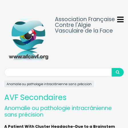
Aller
au
contenu
Association Française
principal
Contre l'Algie
Vasculaire de la Face
Search
Search
Anomalie ou pathologie intracrânienne sans précision
AVF Secondaires
Anomalie ou pathologie intracrânienne
sans précision
A Patient With Cluster Headache-Due to a Brainstem