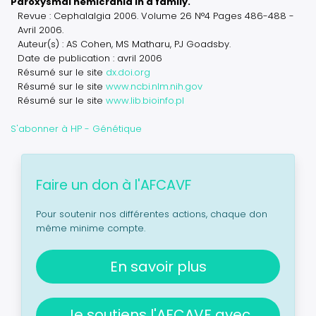
Paroxysmal hemicrania in a family.
Revue : Cephalalgia 2006. Volume 26 N°4 Pages 486-488 -
Avril 2006.
Auteur(s) : AS Cohen, MS Matharu, PJ Goadsby.
Date de publication : avril 2006
Résumé sur le site
dx.doi.org
Résumé sur le site
www.ncbi.nlm.nih.gov
Résumé sur le site
www.lib.bioinfo.pl
S'abonner à HP - Génétique
Faire un don à l'AFCAVF
Pour soutenir nos différentes actions, chaque don
même minime compte.
En savoir plus
Je soutiens l'AFCAVF avec