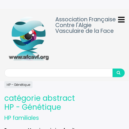
Aller
au
contenu
Association Française
principal
Contre l'Algie
Vasculaire de la Face
Search
Search
HP - Génétique
catégorie abstract
HP - Génétique
HP familiales