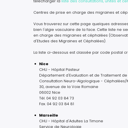
télécharger la
liste des consultations, unités et c
Centres de prise en charge des migraines et cé
Vous trouverez sur cette page quelques adresses
bien l'algie vasculaire de la face. Cette liste ne 
en charge des migraines et céphalées (Observato
d'Etudes des Migraines et Céphalées).
La liste ci-dessous est classée par code postal cr
Nice
CHU - Hôpital Pasteur
Département d'Evaluation et de Traitement de 
Consultation Neuro-Algologique - Céphalées/
30, avenue de la Voie Romaine
06002 Nice
Tél. 04 92 03 84 73
Fax. 04 92 03 84 81
Marseille
CHU - Hôpital d'Adultes La Timone
Service de Neurologie