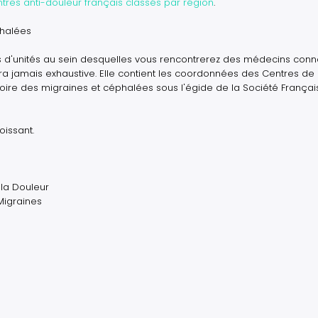
entres anti-douleur français classés par région
.
phalées
 d'unités au sein desquelles vous rencontrerez des médecins conn
sera jamais exhaustive. Elle contient les coordonnées des Centres de 
ire des migraines et céphalées sous l'égide de la Société Françai
oissant.
la Douleur
Migraines