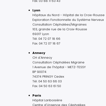
Fax. 03 88 11 63 43
Lyon
Hôpitaux du Nord - Hôpital de la Croix-Rousse
Exploration Fonctionnelle du Système Nerveux
Consultation Céphalées/Migraines
103, grande rue de la Croix-Rousse
69317 Lyon
Tél. 04 72 07 18 66
Fax. 04 72 07 18 67
Annecy
CH d'Annecy
Consultation Céphalées Migraine
1 Avenue de l'hôpital - METZ-TESSY
BP 90074
74374 PRINGY Cedex
Tél. 04 50 63 66 03
Fax. 04 50 63 61 50
Paris
Hôpital Lariboisière
Centre d'Urgence des Céphalées