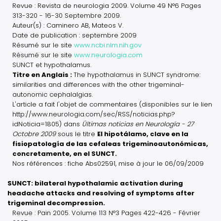
Revue : Revista de neurologia 2009. Volume 49 N°6 Pages
313-320 - 16-30 Septembre 2009.
Auteur(s) : Caminero AB, Mateos V.
Date de publication : septembre 2009
Résumé sur le site
www.ncbi.nlm.nih.gov
Résumé sur le site
www.neurologia.com
SUNCT et hypothalamus.
Titre en Anglais :
The hypothalamus in SUNCT syndrome:
similarities and differences with the other trigeminal-
autonomic cephalalgias.
L'article a fait l'objet de commentaires (disponibles sur le lien
http://www.neurologia.com/sec/RSS/noticias.php?
idNoticia=1805) dans
Últimas noticias en Neurología - 27
Octobre 2009
sous le titre
El hipotálamo, clave en la
fisiopatología de las cefaleas trigeminoautonómicas,
concretamente, en el SUNCT.
Nos références : fiche Abs02591, mise à jour le 06/09/2009
SUNCT: bilateral hypothalamic activation during
headache attacks and resolving of symptoms after
trigeminal decompression.
Revue : Pain 2005. Volume 113 N°3 Pages 422-426 - Février