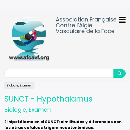
Aller
au
contenu
Association Française
principal
Contre l'Algie
Vasculaire de la Face
Search
Search
Biologie, Examen
SUNCT - Hypothalamus
Biologie, Examen
El hipotálamo en el SUNCT: similitudes y diferencias con
las otras cefaleas trigeminoautonómicas.