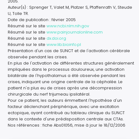
2005.
Auteur(s) : Sprenger T, Valet M, Platzer S, Pfaffenrath V, Steude
U, Tolle TR.
Date de publication : février 2005
Résumé sur le site
www.ncbi.nlm.nih.gov
Résumé sur le site
www.painjournalonline.com
Résumé sur le site
dx.doi.org
Résumé sur le site
www.lib.bioinfo.pl
Présentation d'un cas de SUNCT et de l'activation cérébrale
observée pendant les crises.
En plus de l'activation de différentes structures généralement
impliquées dans le processus douloureux, une activation
bilatérale de l'hypothalamus a été observée pendant les
crises, indiquant une origine centrale de la céphalée. Le
patient n'a plus eu de crises après une décompression
chirurgicale du nerf trijumeau ipsilatéral.
Pour ce patient, les auteurs émmettent l'hypothèse d'un
facteur déclenchant périphérique, avec une excitation
ectopique, ayant contribué au tableau clinique du SUNCT
dans le contexte d'une prédisposition centrale aux CTAs.
Nos références : fiche Abs01056, mise à jour le 18/12/2006