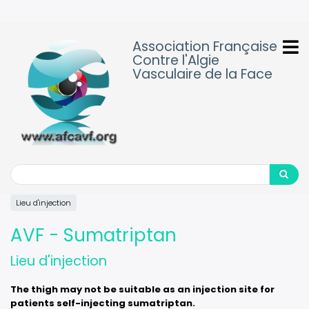
Aller
au
contenu
Association Française
principal
Contre l'Algie
Vasculaire de la Face
Search
Search
Lieu d'injection
AVF - Sumatriptan
Lieu d'injection
The thigh may not be suitable as an injection site for
patients self-injecting sumatriptan.