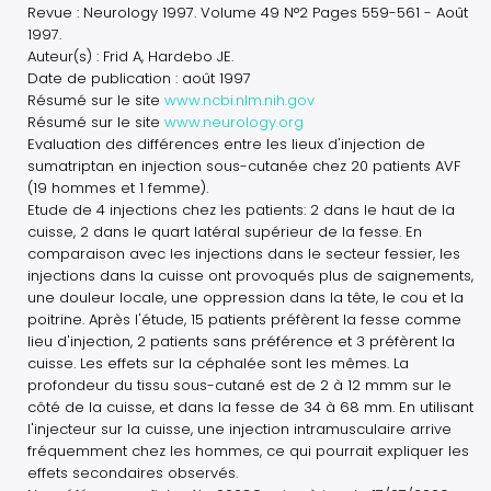
Revue : Neurology 1997. Volume 49 N°2 Pages 559-561 - Août
1997.
Auteur(s) : Frid A, Hardebo JE.
Date de publication : août 1997
Résumé sur le site
www.ncbi.nlm.nih.gov
Résumé sur le site
www.neurology.org
Evaluation des différences entre les lieux d'injection de
sumatriptan en injection sous-cutanée chez 20 patients AVF
(19 hommes et 1 femme).
Etude de 4 injections chez les patients: 2 dans le haut de la
cuisse, 2 dans le quart latéral supérieur de la fesse. En
comparaison avec les injections dans le secteur fessier, les
injections dans la cuisse ont provoqués plus de saignements,
une douleur locale, une oppression dans la tête, le cou et la
poitrine. Après l'étude, 15 patients préfèrent la fesse comme
lieu d'injection, 2 patients sans préférence et 3 préfèrent la
cuisse. Les effets sur la céphalée sont les mêmes. La
profondeur du tissu sous-cutané est de 2 à 12 mmm sur le
côté de la cuisse, et dans la fesse de 34 à 68 mm. En utilisant
l'injecteur sur la cuisse, une injection intramusculaire arrive
fréquemment chez les hommes, ce qui pourrait expliquer les
effets secondaires observés.