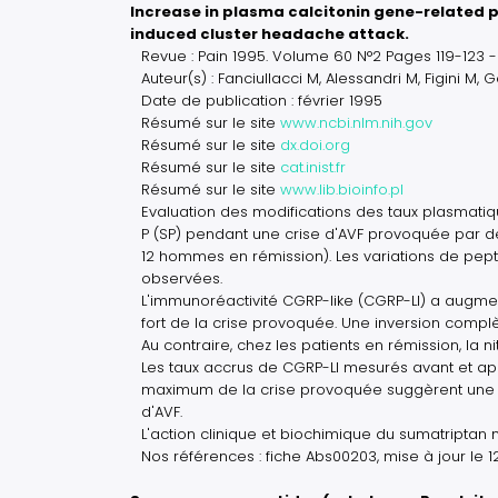
Increase in plasma calcitonin gene-related p
induced cluster headache attack.
Revue : Pain 1995. Volume 60 N°2 Pages 119-123 - 
Auteur(s) : Fanciullacci M, Alessandri M, Figini M, 
Date de publication : février 1995
Résumé sur le site
www.ncbi.nlm.nih.gov
Résumé sur le site
dx.doi.org
Résumé sur le site
cat.inist.fr
Résumé sur le site
www.lib.bioinfo.pl
Evaluation des modifications des taux plasmati
P (SP) pendant une crise d'AVF provoquée par de
12 hommes en rémission). Les variations de pept
observées.
L'immunoréactivité CGRP-like (CGRP-LI) a augmen
fort de la crise provoquée. Une inversion complè
Au contraire, chez les patients en rémission, la 
Les taux accrus de CGRP-LI mesurés avant et aprè
maximum de la crise provoquée suggèrent une a
d'AVF.
L'action clinique et biochimique du sumatriptan
Nos références : fiche Abs00203, mise à jour le 