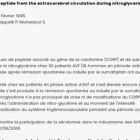
eptide from the extracerebral circulation during nitroglyceri
Février 1995.
Geppetti P, Michelacci S.
ques de peptide associé au gène de la calcitonine (CGRP) et de su
 la nitroglycérine chez 30 patients AVF (18 hommes en période acti
ide après rémission spontanée ou induite par le sumatriptan ont au
té chez les patients en phase active d'AVF et s'est élevée encore 
te s'est produite à la rémission spontanée ou induite par le sumatri
nitroglycérine n'a pas provoqué de crise ni de modifications du CGRP-
s l'administration de nitro-glycérine et au moment de l'intensité
ctivation du système trigéminovasculaire pendant une période ac
 montre la participation de la sérotonine dans le mécanisme des AVF
12/08/2006