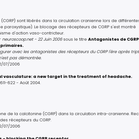
(CGRP) sont libérés dans la circulation cranienne lors de différente
ie paroxystique). Le blocage des récepteurs de CGRP s'est montré
isme d'action vaso-contricteur.
r
neuroscoop.net - 22 Juin 2006
sous le titre
Antagonistes de CGRP
 primaires.
gurer avec les antagonistes des récepteurs du CGRP l'ère après trip
 n'est pas démontrée.
12/07/2006
al vasculature: a new target in the treatment of headache.
611-622 - Août 2004.
ne de la calcitonine (CGRP) dans la circulation intra-cranienne. Re
s des récepteurs du CGRP.
12/07/2006
 - blocking the CGRP receptor.