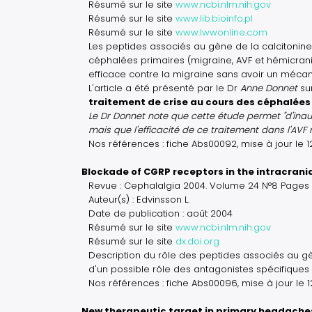
Résumé sur le site
www.ncbi.nlm.nih.gov
Résumé sur le site
www.lib.bioinfo.pl
Résumé sur le site
www.lwwonline.com
Les peptides associés au gène de la calcitonine 
céphalées primaires (migraine, AVF et hémicran
efficace contre la migraine sans avoir un mécan
L'article a été présenté par le Dr
Anne Donnet
su
traitement de crise au cours des céphalées
Le Dr Donnet note que cette étude permet "d'inau
mais que l'efficacité de ce traitement dans l'AVF
Nos références : fiche Abs00092, mise à jour le 
Blockade of CGRP receptors in the intracrani
Revue : Cephalalgia 2004. Volume 24 N°8 Pages 
Auteur(s) : Edvinsson L.
Date de publication : août 2004
Résumé sur le site
www.ncbi.nlm.nih.gov
Résumé sur le site
dx.doi.org
Description du rôle des peptides associés au gè
d'un possible rôle des antagonistes spécifique
Nos références : fiche Abs00096, mise à jour le 
New therapeutic target in primary headaches