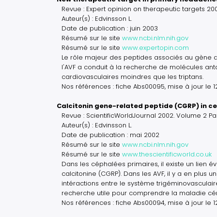
Revue : Expert opinion on therapeutic targets 20
Auteur(s) : Edvinsson L.
Date de publication : juin 2003
Résumé sur le site
www.ncbi.nlm.nih.gov
Résumé sur le site
www.expertopin.com
Le rôle majeur des peptides associés au gène d
l'AVF a conduit à la recherche de molécules ant
cardiovasculaires moindres que les triptans.
Nos références : fiche Abs00095, mise à jour le 
Calcitonin gene-related peptide (CGRP) in c
Revue : ScientificWorldJournal 2002. Volume 2 P
Auteur(s) : Edvinsson L.
Date de publication : mai 2002
Résumé sur le site
www.ncbi.nlm.nih.gov
Résumé sur le site
www.thescientificworld.co.uk
Dans les céphalées primaires, il existe un lien é
calcitonine (CGRP). Dans les AVF, il y a en plus u
intéractions entre le système trigéminovasculai
recherche utile pour comprendre la maladie cér
Nos références : fiche Abs00094, mise à jour le 