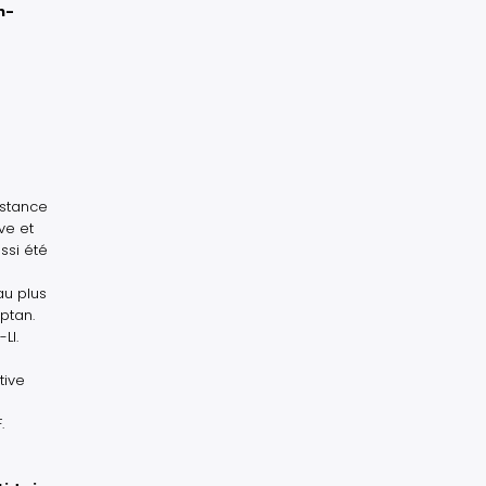
n-
bstance
ve et
ssi été
au plus
ptan.
LI.
tive
.