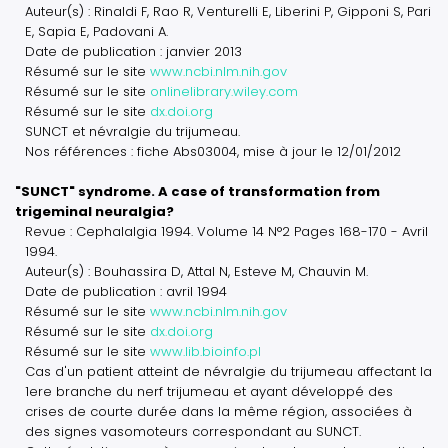
Auteur(s) : Rinaldi F, Rao R, Venturelli E, Liberini P, Gipponi S, Pari
E, Sapia E, Padovani A.
Date de publication : janvier 2013
Résumé sur le site
www.ncbi.nlm.nih.gov
Résumé sur le site
onlinelibrary.wiley.com
Résumé sur le site
dx.doi.org
SUNCT et névralgie du trijumeau.
Nos références : fiche Abs03004, mise à jour le 12/01/2012
"SUNCT" syndrome. A case of transformation from
trigeminal neuralgia?
Revue : Cephalalgia 1994. Volume 14 N°2 Pages 168-170 - Avril
1994.
Auteur(s) : Bouhassira D, Attal N, Esteve M, Chauvin M.
Date de publication : avril 1994
Résumé sur le site
www.ncbi.nlm.nih.gov
Résumé sur le site
dx.doi.org
Résumé sur le site
www.lib.bioinfo.pl
Cas d'un patient atteint de névralgie du trijumeau affectant la
1ere branche du nerf trijumeau et ayant développé des
crises de courte durée dans la même région, associées à
des signes vasomoteurs correspondant au SUNCT.