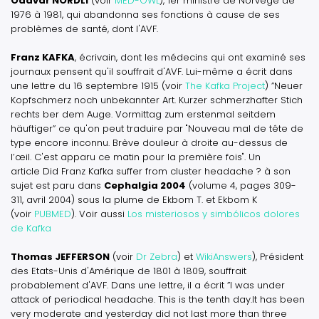
Oddvar NORDLI
(voir
MED-OWL
), 1er ministre de Norvège de
1976 à 1981, qui abandonna ses fonctions à cause de ses
problèmes de santé, dont l'AVF.
Franz KAFKA
, écrivain, dont les médecins qui ont examiné ses
journaux pensent qu'il souffrait d'AVF. Lui-même a écrit dans
une lettre du 16 septembre 1915 (voir
The Kafka Project
)
”Neuer
Kopfschmerz noch unbekannter Art. Kurzer schmerzhafter Stich
rechts ber dem Auge. Vormittag zum erstenmal seitdem
häuftiger”
ce qu'on peut traduire par
"Nouveau mal de tête de
type encore inconnu. Brève douleur à droite au-dessus de
l’œil. C'est apparu ce matin pour la première fois"
. Un
article
Did Franz Kafka suffer from cluster headache ?
à son
sujet est paru dans
Cephalgia 2004
(volume 4, pages 309-
311, avril 2004) sous la plume de Ekbom T. et Ekbom K
(voir
PUBMED
). Voir aussi
Los misteriosos y simbólicos dolores
de Kafka
Thomas JEFFERSON
(voir
Dr Zebra
) et
WikiAnswers
), Président
des Etats-Unis d'Amérique de 1801 à 1809, souffrait
probablement d'AVF. Dans une lettre, il a écrit
”I was under
attack of periodical headache. This is the tenth day.It has been
very moderate and yesterday did not last more than three