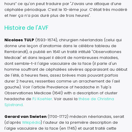
hours”
ce qu'on peut traduire par
"J’avais une attaque d’une
céphalée périodique. C’est le 10-ième jour. C’était très modéré
et hier ça n’a pas duré plus de trois heures"
.
Histoire de l'AVF
Nicolaes TULP
(1593-1674), chirurgien néerlandais
(celui qui
donne une leçon d'anatomie dans le célèbre tableau de
Rembrandt)
, a publié en 1641 un traité intitulé "
Observationes
Medicæ
" et dans lequel il décrit de nombreuses maladies,
dont semble-t-il l'algie vasculaire de la face (il parle d'un
homme souffrant de céphalées sévères apparaisant au début
de l'été, à heures fixes, assez brèves mais pouvant parfois
durer 2 heures, ressenties comme un arrachement de l'œil
gauche). Voir l'article
Prevalence of headache in Tulp's
Observationes Medicae (1641) with a description of cluster
headache
de
PJ Koehler
. Voir aussi la
thèse de Christina
Sjöstrand
.
Gerard van Swieten
(1700-1772) médecin néerlandais, serait
(d'après
Wikipédia
) l'auteur de la première description de
l'algie vasculaire de la face (en 1745) et aurait traité cette