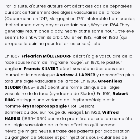
Par la suite, d'autres auteurs ont décrit des cas de céphalées
qui sont certainement des algies vasculaires de la face
(Oppermann en 1747, Morgagni en 1761
intolerable hemicranias,
that returned every day at a certain hour
, Whytt en 1764
They
generally return once a day, nearly at the same hour ... the eye
seems to sink within its orbit
, Müller en 1813, Hall en 1836 (qui
propose la quinine pour traiter les crises) ...etc
En 1867,
Friedrich MÖLLENDORF
décrit l'algie vasculaire de la
face sous le nom de "migraine rouge". En 1870, le pasteur
anglican
Francis KILVERT
décrit ses céphalées dans son
journal, et le neurologue
Andrew J. LARNER
y reconnaîtra plus
tard une algie vasculaire de la face. En 1908,
Greenfield
SLUDER
(1865-1928) décrit une forme clinique de l'algie
vasculaire de la face
(syndrome de Sluder)
. En 1910,
Robert
BING
distingue une variante de l'érythromélalgie et la
nomme
érythroprosopalgie
(
Rot-Gesicht-
Schmerz
ou
douleur rouge du visage
). En 1926,
Wilfred
HARRIS
(1869-1960) donne la première description complète
de l'algie vasculaire de la face, affection qu'il nomme
névralgie migraineuse. Il traite des patients par alcoolisation
du ganglion de Glasser et par injections sous-cutanées de