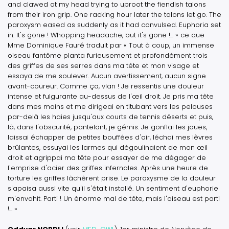
and clawed at my head trying to uproot the fiendish talons
from their iron grip. One racking hour later the talons let go. The
paroxysm eased as suddenly as it had convulsed. Euphoria set
in. It's gone ! Whopping headache, but it's gone !... »
ce que
Mme Dominique Fauré traduit par
« Tout à coup, un immense
oiseau fantôme planta furieusement et profondément trois
des griffes de ses serres dans ma tête et mon visage et
essaya de me soulever. Aucun avertissement, aucun signe
avant-coureur. Comme ça, vlan ! Je ressentis une douleur
intense et fulgurante au-dessus de l'œil droit. Je pris ma tête
dans mes mains et me dirigeai en titubant vers les pelouses
par-delà les haies jusqu'aux courts de tennis déserts et puis,
là, dans l'obscurité, pantelant, je gémis. Je gonflai les joues,
laissai échapper de petites bouffées d'air, léchai mes lèvres
brûlantes, essuyai les larmes qui dégoulinaient de mon œil
droit et agrippai ma tête pour essayer de me dégager de
l'emprise d'acier des griffes infernales. Après une heure de
torture les griffes lâchèrent prise. Le paroxysme de la douleur
s'apaisa aussi vite qu'il s'était installé. Un sentiment d'euphorie
m'envahit. Parti ! Un énorme mal de tête, mais l'oiseau est parti
!... »