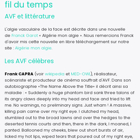
fil du temps
AVF et littérature
L'algie vasculaire de la face est décrite dans une nouvelle
de
Franck Garot
« Algérie mon algie ». Nous remercions Franck
d'avoir mis cette nouvelle en libre téléchargement sur notre
site :
Algérie mon algie
.
Les AVF célèbres
Frank CAPRA
(voir
wikipedia
et
MED-OWL
), réalisateur,
scénariste et producteur de cinéma souffrait d'AVF. Dans son
autobiographie «The Name Above the Title» il décrit ainsi sa
maladie :
« Suddenly a huge phantom bird sank three talons of
its angry claws deeply into my head and face and tried to lift
me. No warnings, no preliminary signs. Just wham ! A massive,
killing pain came over my right eye. I clutched my head,
stumbled out to the broad lawns and over the hedges to the
deserted tennis courts and then, there in the dark, I moaned, I
panted. Ballooned my cheeks, blew out short bursts of air,
licked my hot lips, wiped tears that poured out of my right eye,