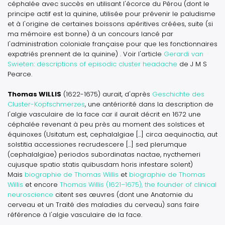
céphalée avec succès en utilisant l'
écorce du Pérou
(dont le
principe actif est la quinine, utilisée pour prévenir le paludisme
et à l'origine de certaines boissons apéritives créées, suite
(si
ma mémoire est bonne)
à un concours lancé par
l'administration coloniale française pour que les fonctionnaires
expatriés prennent de la quinine) . Voir l'article
Gerardi van
Swieten: descriptions of episodic cluster headache
de J M S
Pearce.
Thomas WILLIS
(1622-1675) aurait, d'après
Geschichte des
Cluster-Kopfschmerzes
, une antériorité dans la description de
l'algie vasculaire de la face car il aurait décrit en 1672 une
céphalée revenant à peu près au moment des solstices et
équinoxes (
Usitatum est, cephalalgiae [...] circa aequinoctia, aut
solstitia accessiones recrudescere [...] sed plerumque
(cephalalgiae) periodos subordinatas nactae, nycthemeri
cujusque spatio statis quibusdam horis infestare solent
)
Mais
biographie de Thomas Willis
et
biographie de Thomas
Willis
et encore
Thomas Willis (1621–1675), the founder of clinical
neuroscience
citent ses œuvres (dont une
Anatomie du
cerveau
et un
Traité des maladies du cerveau
) sans faire
référence à l'algie vasculaire de la face.