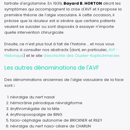
tartrate d'ergotamine. En 1939,
Bayard B. HORTON
décrit les
symptômes qui accompagnent la crise d'AVF et il propose la
première théorie de l'algie vasculaire. A cette occasion, il
précise que la douleur est si sévère que certains patients
veulent se suicider ou sont disposés à essayer n'importe
quelle intervention chirurgicale.
Ensuite, ce n'est plus tout à fait de l'histoire ... et nous vous
invitons à consulter nos abstracts (dont, en particulier,
AVF -
Historique
) et le site
Geschichte des Cluster-Kopfschmerzes
Les autres dénominations de l'AVF
Des dénominations anciennes de l'algie vasculaire de la face
sont
:
névralgie du nerf nasal
hémicrânie périodique névralgiforme
érythromégalie de la tête
érythroposopalgie de BING
facio-céphalgie autonome de BRICKNER et RILEY
névralgie du nerf naso-ciliaire de CHARLIN