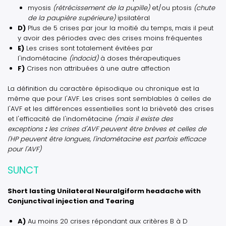
myosis
(rétrécissement de la pupille)
et/ou ptosis
(chute
de la paupière supérieure)
ipsilatéral
D)
Plus de 5 crises par jour la moitié du temps, mais il peut
y avoir des périodes avec des crises moins fréquentes
E)
Les crises sont totalement évitées par
l'indométacine
(indocid)
à doses thérapeutiques
F)
Crises non attribuées à une autre affection
La définition du caractère épisodique ou chronique est la
même que pour l'AVF. Les crises sont semblables à celles de
l'AVF et les différences essentielles sont la brièveté des crises
et l'efficacité de l'indométacine
(mais il existe des
exceptions
:
les crises d'AVF peuvent être brèves et celles de
l'HP peuvent être longues, l'indométacine est parfois efficace
pour l'AVF)
SUNCT
Short lasting Unilateral Neuralgiform headache with
Conjunctival injection and Tearing
A)
Au moins 20 crises répondant aux critères B à D