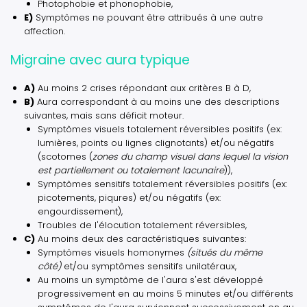
Photophobie et phonophobie,
E)
Symptômes ne pouvant être attribués à une autre
affection.
Migraine avec aura typique
A)
Au moins 2 crises répondant aux critères B à D,
B)
Aura correspondant à au moins une des descriptions
suivantes, mais sans déficit moteur.
Symptômes visuels totalement réversibles positifs (ex:
lumières, points ou lignes clignotants) et/ou négatifs
(scotomes (
zones du champ visuel dans lequel la vision
est partiellement ou totalement lacunaire
)),
Symptômes sensitifs totalement réversibles positifs (ex:
picotements, piqures) et/ou négatifs (ex:
engourdissement),
Troubles de l'élocution totalement réversibles,
C)
Au moins deux des caractéristiques suivantes:
Symptômes visuels homonymes
(situés du même
côté)
et/ou symptômes sensitifs unilatéraux,
Au moins un symptôme de l'aura s'est développé
progressivement en au moins 5 minutes et/ou différents