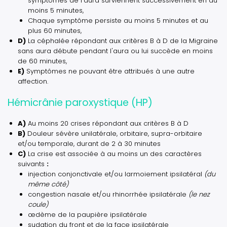
symptômes de l'aura surviennent successivement en au
moins 5 minutes,
Chaque symptôme persiste au moins 5 minutes et au
plus 60 minutes,
D)
La céphalée répondant aux critères B à D de la Migraine
sans aura débute pendant l'aura ou lui succède en moins
de 60 minutes,
E)
Symptômes ne pouvant être attribués à une autre
affection.
Hémicrânie paroxystique (HP)
A)
Au moins 20 crises répondant aux critères B à D
B)
Douleur sévère unilatérale, orbitaire, supra-orbitaire
et/ou temporale, durant de 2 à 30 minutes
C)
La crise est associée à au moins un des caractères
suivants
:
injection conjonctivale et/ou larmoiement ipsilatéral
(du
même côté)
congestion nasale et/ou rhinorrhée ipsilatérale
(le nez
coule)
œdème de la paupière ipsilatérale
sudation du front et de la face ipsilatérale