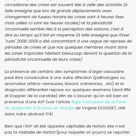
circadienne des crises est souvent liée à celle des activités (à
telle enseigne que lors de grands déplacements avec
changement de fuseau horaire les crises sont à heures fixes
mais celles-ci sont les heures locales) et la périodicité
circannuelle semble liée à la perception des saisons, c'est à
dire au temps qu'il fait en moyenne (à telle enseigne que l'hiver
"rude" 2008-2009 a été concomitant à une vague de reprises de
périodes de crises et que nos quelques membres vivant dans
les zones tropicales hésitent beaucoup devant la question de la
périodicité circannuelle de leurs crises)
La présence de certains des symptômes d'algie vasculaire
peut être consécutive à une autre affection (pathologies ou
anomalies artério-veineuses, lésions crâniennes, ...etc) et le
diagnostic différentiel repose sur quelques examens (dont IRM
et Doppler de la carotide) afin de s'assurer qu'on est bien en
présence d'une AVF (voir l'article
Algie Vasculaire de la Face -
du diagnostic à la prise en charge
de Virginie DOUSSET, cité
dans notre abstract 174)
Bien que l'AVF ait été appelée
céphalée de Horton
, elle n'est
pas la
maladie de Horton
(pour laquelle on pourra se reporter