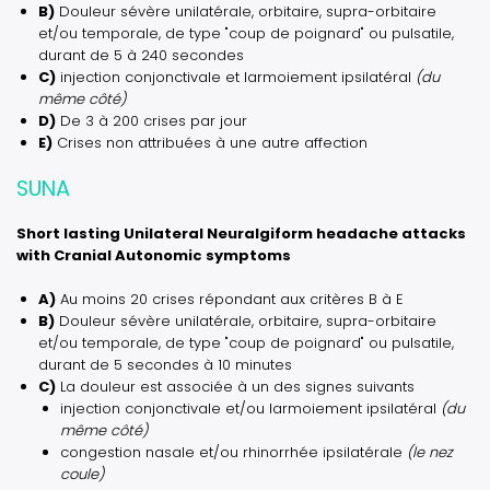
B)
Douleur sévère unilatérale, orbitaire, supra-orbitaire
et/ou temporale, de type "coup de poignard" ou pulsatile,
durant de 5 à 240 secondes
C)
injection conjonctivale et larmoiement ipsilatéral
(du
même côté)
D)
De 3 à 200 crises par jour
E)
Crises non attribuées à une autre affection
SUNA
Short lasting Unilateral Neuralgiform headache attacks
with Cranial Autonomic symptoms
A)
Au moins 20 crises répondant aux critères B à E
B)
Douleur sévère unilatérale, orbitaire, supra-orbitaire
et/ou temporale, de type "coup de poignard" ou pulsatile,
durant de 5 secondes à 10 minutes
C)
La douleur est associée à un des signes suivants
injection conjonctivale et/ou larmoiement ipsilatéral
(du
même côté)
congestion nasale et/ou rhinorrhée ipsilatérale
(le nez
coule)