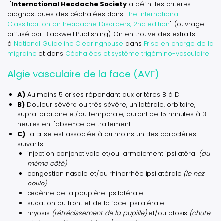
L'
International Headache Society
a défini les critères
diagnostiques des céphalées dans
The International
Classification on headache Disorders, 2nd edition
". (ouvrage
diffusé par Blackwell Publishing). On en trouve des extraits
à
National Guideline Clearinghouse
dans
Prise en charge de la
migraine
et dans
Céphalées et système trigémino-vasculaire
Algie vasculaire de la face (AVF)
A)
Au moins 5 crises répondant aux critères B à D
B)
Douleur sévère ou très sévère, unilatérale, orbitaire,
supra-orbitaire et/ou temporale, durant de 15 minutes à 3
heures en l'absence de traitement
C)
La crise est associée à au moins un des caractères
suivants :
injection conjonctivale et/ou larmoiement ipsilatéral
(du
même côté)
congestion nasale et/ou rhinorrhée ipsilatérale
(le nez
coule)
œdème de la paupière ipsilatérale
sudation du front et de la face ipsilatérale
myosis
(rétrécissement de la pupille)
et/ou ptosis
(chute