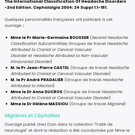
The International Classification Of Headache Disorders
-2nd Edition. Cephalalgia 2004; 24 Suppl 1:1-151.
Quelques personnalités françaises ont participé à cet
ouvrage
:
Mme le Pr Marie-Germaine BOUSSER
(
Second Headache
Classification Subcommittee
, Groupes de travail
Headache
Attributed to Cranial or Cervical Vascular
Disorder
et
Headache Attributed to Non-Vascular
Intracranial Disorder
)
M. le Pr Jean-Pierre CASTEL
(Groupe de travail
Headache
Attributed to Cranial or Cervical Vascular Disorder
)
M. le Pr André PRADALIER
(Groupe de travail
Headache
Attributed to Infection
)
Mme le Dr Anne DUCROS
(Groupe de travail
Headache
Attributed to Cranial or Cervical Vascular Disorder
)
Mme le Dr Hélène MASSIOU
(Groupe de travail
Migraine
)
Migraines et Céphalées
Ouvrage publié chez Doin dans la collection "Traité de
neurologie" et dont la rédaction a été coordonnée par Mme le