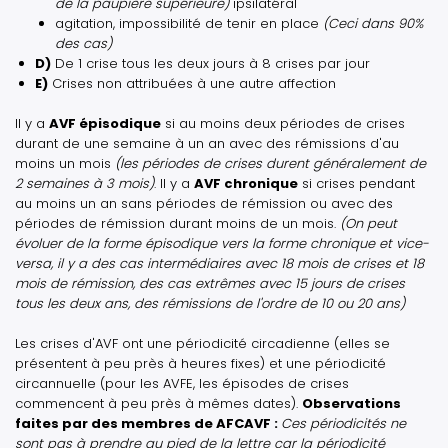
de la paupière supérieure)
ipsilatéral
agitation, impossibilité de tenir en place
(Ceci dans 90%
des cas)
D)
De 1 crise tous les deux jours à 8 crises par jour
E)
Crises non attribuées à une autre affection
Il y a
AVF épisodique
si au moins deux périodes de crises
durant de une semaine à un an avec des rémissions d'au
moins un mois
(les périodes de crises durent généralement de
2 semaines à 3 mois)
. Il y a
AVF chronique
si crises pendant
au moins un an sans périodes de rémission ou avec des
périodes de rémission durant moins de un mois.
(On peut
évoluer de la forme épisodique vers la forme chronique et vice-
versa, il y a des cas intermédiaires avec 18 mois de crises et 18
mois de rémission, des cas extrêmes avec 15 jours de crises
tous les deux ans, des rémissions de l'ordre de 10 ou 20 ans)
Les crises d'AVF ont une périodicité circadienne (elles se
présentent à peu près à heures fixes) et une périodicité
circannuelle (pour les AVFE, les épisodes de crises
commencent à peu près à mêmes dates).
Observations
faites par des membres de AFCAVF :
Ces périodicités ne
sont pas à prendre au pied de la lettre car la périodicité