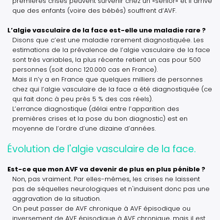
premières crises peuvent survenir chez un «senior» et il arrive
que des enfants (voire des bébés) souffrent d’AVF.
L’algie vasculaire de la face est-elle une maladie rare ?
Disons que c’est une maladie rarement diagnostiquée. Les
estimations de la prévalence de l’algie vasculaire de la face
sont très variables, la plus récente retient un cas pour 500
personnes (soit donc 120.000 cas en France).
Mais il n’y a en France que quelques milliers de personnes
chez qui l’algie vasculaire de la face a été diagnostiquée (ce
qui fait donc à peu près 5 % des cas réels).
L’errance diagnostique (délai entre l’apparition des
premières crises et la pose du bon diagnostic) est en
moyenne de l’ordre d’une dizaine d’années.
Évolution de l'algie vasculaire de la face.
Est-ce que mon AVF va devenir de plus en plus pénible ?
Non, pas vraiment. Par elles-mêmes, les crises ne laissent
pas de séquelles neurologiques et n'induisent donc pas une
aggravation de la situation.
On peut passer de AVF chronique à AVF épisodique ou
inversement de AVF épisodique à AVF chronique, mais il est