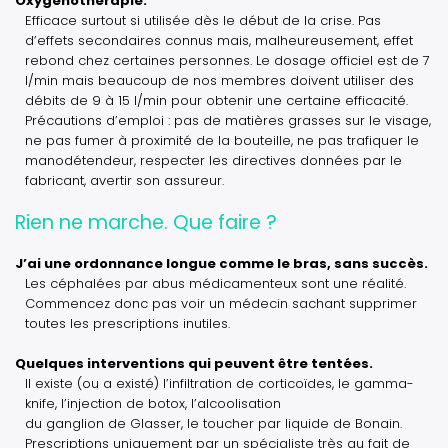
Oxygénothérapie.
Efficace surtout si utilisée dès le début de la crise. Pas
d’effets secondaires connus mais, malheureusement, effet
rebond chez certaines personnes. Le dosage officiel est de 7
l/min mais beaucoup de nos membres doivent utiliser des
débits de 9 à 15 l/min pour obtenir une certaine efficacité.
Précautions d’emploi : pas de matières grasses sur le visage,
ne pas fumer à proximité de la bouteille, ne pas trafiquer le
manodétendeur, respecter les directives données par le
fabricant, avertir son assureur.
Rien ne marche. Que faire ?
J’ai une ordonnance longue comme le bras, sans succès.
Les céphalées par abus médicamenteux sont une réalité.
Commencez donc pas voir un médecin sachant supprimer
toutes les prescriptions inutiles.
Quelques interventions qui peuvent être tentées.
Il existe (ou a existé) l’infiltration de corticoïdes, le gamma-
knife, l’injection de botox, l’alcoolisation
du ganglion de Glasser, le toucher par liquide de Bonain.
Prescriptions uniquement par un spécialiste très au fait de