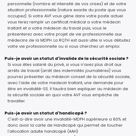
personnelle (nombre et intensité de vos crises) et de votre
situation professionnelle (nature exacte du poste que vous
occupez). Si votre AVF vous gène dans votre poste actuel
vous ferez remplir un certificat médical a votre médecin
traitant et a votre médecin du travail puis, vous le
présenterez avec votre projet de vie professionnelle aux
médecins de la MDPH. La RQTH est aussi utile si vous débutez
votre vie professionnelle ou si vous cherchez un emploi.
Puis-je avoir un statut d'invalide de la sécurité sociale ?
Si vous êtes salarié du privé, si vous n'avez plus droit aux
arrêts de travail (arrêt des indemnités journalières) vous
pourrez présenter au médecin conseil de la sécurité sociale,
avec l'aide de votre medecin traitant, une demande pour
être en invalidité-SS. Il faudra bien expliquer au médecin de
la sécurité sociale en quoi votre AVF vous empêche de
travailler.
Puis-je avoir un statut d'handicapé ?
C'est-a-dire avoir une invalidité-MDPH supérieure a 80% et
donc avoir la carte de Handicapé qui permet de toucher
l'allocation adulte handicapé (AAH).