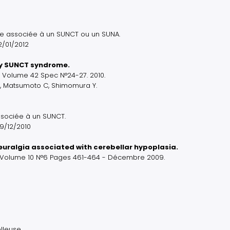
ue associée à un SUNCT ou un SUNA.
2/01/2012
by SUNCT syndrome.
0. Volume 42 Spec N°24-27. 2010.
 K, Matsumoto C, Shimomura Y.
ssociée à un SUNCT.
09/12/2010
neuralgia associated with cerebellar hypoplasia.
. Volume 10 N°6 Pages 461-464 - Décembre 2009.
lleuse.