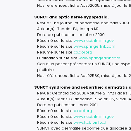
Nos références : fiche Abs02605, mise à jour le
SUNCT and optic nerve hypoplasia.
Revue : The journal of headache and pain 2009.
Auteur(s) : Theeler BJ, Joseph KR.
Date de publication : octobre 2009
Résumé sur le site
www.ncbi.nlm.nih.gov
Résumé sur le site
www.springerlink.com
Résumé sur le site
dx.doi.org
Publication sur le site
www.springerlink.com
Cas d'un patient présentant un SUNCT, une hypo
pituitaire.
Nos références : fiche Abs02580, mise à jour le
SUNCT syndrome and seborrheic dermatitis a
Revue : Cephalalgia 2001. Volume 21 N°2 Pages 15
Auteur(s) : Moris G, Ribacoba R, Solar DN, Vidal JA
Date de publication : mars 2001
Résumé sur le site
dx.doi.org
Résumé sur le site
www.ncbi.nlm.nih.gov
Résumé sur le site
www.lib.bioinfo.pl
SUNCT avec dermatite séborrhéïque associée à