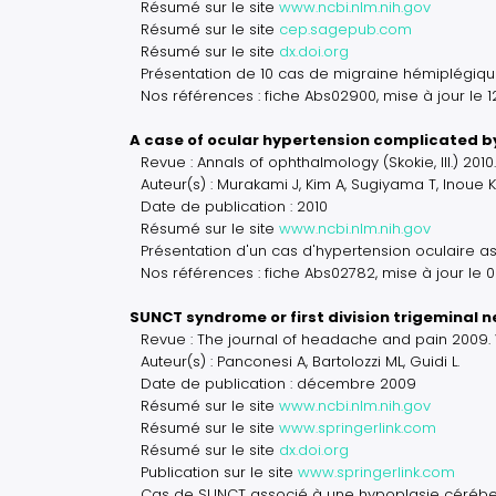
Résumé sur le site
www.ncbi.nlm.nih.gov
Résumé sur le site
cep.sagepub.com
Résumé sur le site
dx.doi.org
Présentation de 10 cas de migraine hémiplégiq
Nos références : fiche Abs02900, mise à jour le 1
A case of ocular hypertension complicated 
Revue : Annals of ophthalmology (Skokie, Ill.) 201
Auteur(s) : Murakami J, Kim A, Sugiyama T, Inoue
Date de publication : 2010
Résumé sur le site
www.ncbi.nlm.nih.gov
Présentation d'un cas d'hypertension oculaire a
Nos références : fiche Abs02782, mise à jour le 
SUNCT syndrome or first division trigeminal 
Revue : The journal of headache and pain 2009
Auteur(s) : Panconesi A, Bartolozzi ML, Guidi L.
Date de publication : décembre 2009
Résumé sur le site
www.ncbi.nlm.nih.gov
Résumé sur le site
www.springerlink.com
Résumé sur le site
dx.doi.org
Publication sur le site
www.springerlink.com
Cas de SUNCT associé à une hypoplasie cérébe