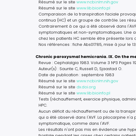
Résumé sur le site
www.ncbi.nlm.nih.gov
Résumé sur le site
www.lib.bioinfo.pl
Comparaison de la transpiration faciale provoqu
continua (HC) et un groupe de contrôle. Les rés
Contrairement à ce qui a été observé dans l'AVF,
symptomatiques et non-symptomatiques. Une augm
chez les patients HC semble être présente lors
Nos références : fiche Abs01785, mise à jour le 
Chronic paroxysmal hemicrania. IX. On the m
Revue : Cephalalgia 1983. Volume 3 N°3 Pages 1
Auteur(s) : Saunte C, Russell D, Sjaastad O.
Date de publication : septembre 1983
Résumé sur le site
www.ncbi.nlm.nih.gov
Résumé sur le site
dx.doi.org
Résumé sur le site
www.lib.bioinfo.pl
Tests (réchauffement, exercice physique, adminis
HPC.
Aucun déficit du réchauffement ou de la transpi
qui a été observé dans l'AVF. La pilocarpine n
symptomatique, comme dans l'AVF.
Les résultats n'ont pas mis en évidence une hyper
frontale pendant les crises chez certains patient