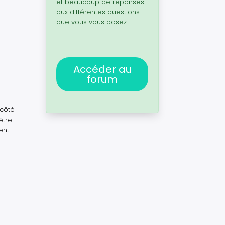
et beaucoup de réponses
aux différentes questions
que vous vous posez.
Accéder au
forum
 côté
être
ent