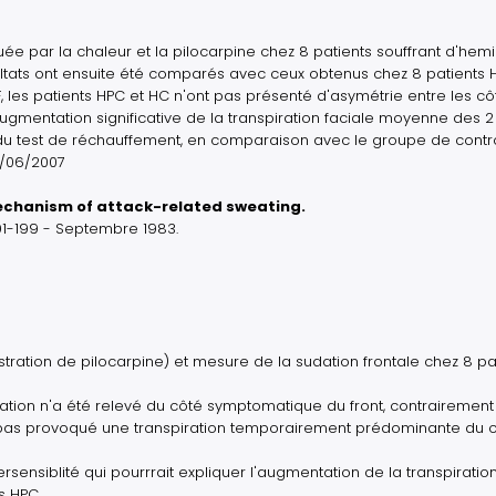
ée par la chaleur et la pilocarpine chez 8 patients souffrant d'hem
ultats ont ensuite été comparés avec ceux obtenus chez 8 patients 
 les patients HPC et HC n'ont pas présenté d'asymétrie entre les cô
entation significative de la transpiration faciale moyenne des 2
 du test de réchauffement, en comparaison avec le groupe de contrô
13/06/2007
echanism of attack-related sweating.
91-199 - Septembre 1983.
tration de pilocarpine) et mesure de la sudation frontale chez 8 pa
ration n'a été relevé du côté symptomatique du front, contrairement
'a pas provoqué une transpiration temporairement prédominante du 
sensiblité qui pourrrait expliquer l'augmentation de la transpiratio
s HPC.