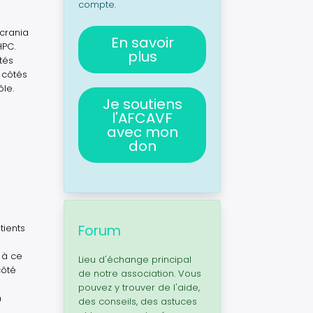
compte.
icrania
En savoir
HPC.
plus
tés
 côtés
le.
Je soutiens
l'AFCAVF
avec mon
don
tients
Forum
 à ce
Lieu d'échange principal
côté
de notre association. Vous
pouvez y trouver de l'aide,
n
des conseils, des astuces