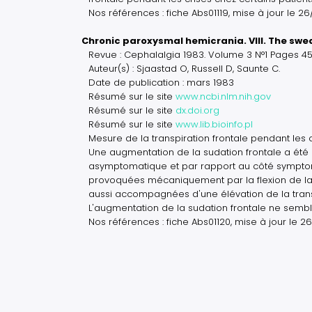
Nos références : fiche Abs01119, mise à jour le 2
Chronic paroxysmal hemicrania. VIII. The swe
Revue : Cephalalgia 1983. Volume 3 N°1 Pages 45
Auteur(s) : Sjaastad O, Russell D, Saunte C.
Date de publication : mars 1983
Résumé sur le site
www.ncbi.nlm.nih.gov
Résumé sur le site
dx.doi.org
Résumé sur le site
www.lib.bioinfo.pl
Mesure de la transpiration frontale pendant les 
Une augmentation de la sudation frontale a été
asymptomatique et par rapport au côté symptoma
provoquées mécaniquement par la flexion de la t
aussi accompagnées d'une élévation de la tran
L'augmentation de la sudation frontale ne sembl
Nos références : fiche Abs01120, mise à jour le 2