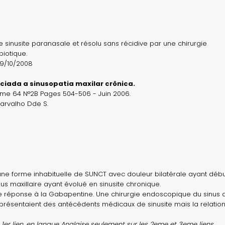
 sinusite paranasale et résolu sans récidive par une chirurgie
biotique.
09/10/2008
ciada a sinusopatia maxilar crônica.
lume 64 N°2B Pages 504-506 - Juin 2006.
Carvalho Dde S.
une forme inhabituelle de SUNCT avec douleur bilatérale ayant déb
s maxillaire ayant évolué en sinusite chronique.
 réponse à la Gabapentine. Une chirurgie endoscopique du sinus a
 5 présentaient des antécédents médicaux de sinusite mais la relatio
 1er lien, en langue Anglaise seulement sur les 2eme et 3eme liens.