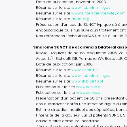
Date de publication : novembre 2008
Résumé sur le site
www.ncbi.nlm.nih.gov
Résumé sur le site
www3.interscience.wiley.com
Résumé sur le site
dx.doi.org
Présentation d'un cas de SUNCT typique dû à une
endoscopique du sinus suivi d'un traitement anti
Nos références : fiche Abs02453, mise à jour le 
Síndrome SUNCT de ocorrência bilateral asso
Revue : Arquivos de neuro-psiquiatria 2006. Vo
Auteur(s) : Bichuetti DB, Yamaoka WY, Bastos JR, 
Date de publication : juin 2006
Résumé sur le site
www.scielo.br
Résumé sur le site
www.ncbi.nlm.nih.gov
Résumé sur le site
www.lib.bioinfo.pl
Publication sur le site
www.scielo.br
Publication sur le site
www.scielo.br
Présentation d'un patient de 58 ans présentant 
ans auparavant après une infection aiguë du sinu
Rythme circadien habituel des céphalées, bonne
l'intensité de la douleur. Sur 21 patients SUNCT,
cause à effet demeure incertaine.
Abstract en langues Anglaise et Portugaise sur le