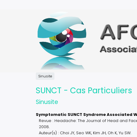
Aller
au
contenu
principal
Sinusite
SUNCT - Cas Particuliers
Sinusite
Symptomatic SUNCT Syndrome Associated With
Revue : Headache: The Journal of Head and Fa
2008.
Auteur(s) : Choi JY, Seo WK, Kim JH, Oh K, Yu SW.