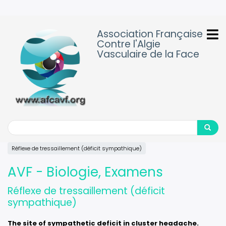
Aller
au
contenu
Association Française
principal
Contre l'Algie
Vasculaire de la Face
Search
Search
Réflexe de tressaillement (déficit sympathique)
AVF - Biologie, Examens
Réflexe de tressaillement (déficit
sympathique)
The site of sympathetic deficit in cluster headache.