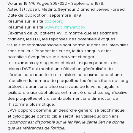
Volume 19 N°6 Pages 309-322 - Septembre 1979.
Auteur(s) : Jose L. Medina, Seymour Diamond, Jewed Fareed.
Date de publication : septembre 1979
Résumé sur le site
dx.doi.org
Résumé sur le site
www.ncbi.nlm.nih.gov
L'examen de 28 patients AVF a montré que les scanners
craniens, les EEG, les réponses des potentiels évoqués
visuels et somatosensoriels sont normaux dans les intervalles
sans douleur. Pendant les crises, le flux sanguin et les
potentiels évoqués visuels peuvent changer.
Les examens cytologiques et biochimiques pendant des
crises d'AVF ont montré une élévation généralisée de
sérotonine plaquettaire et d'histamine plasmatique et une
réduction du nombre de plaquettes. Les échantillons de sang
prélevés durant une crise au niveau de la veine jugulaire
ipsilatérale aux céphalées, ont montré une chute significative
des plaquettes et vraisemblablement une diminution de
l'histamine plasmatique.
L'AVF apparait comme un désordre généralisé biochimique
et cytologique dont la cible serait les vaisseaux craniens.
L'abstract est disponible sur le 1er lien, le 2eme lien ne donne
que les références de l'article.