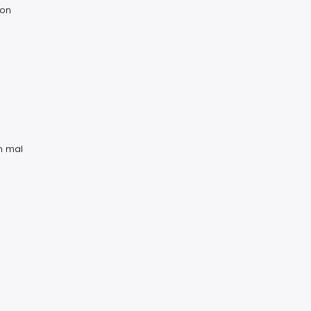
ion
n mal