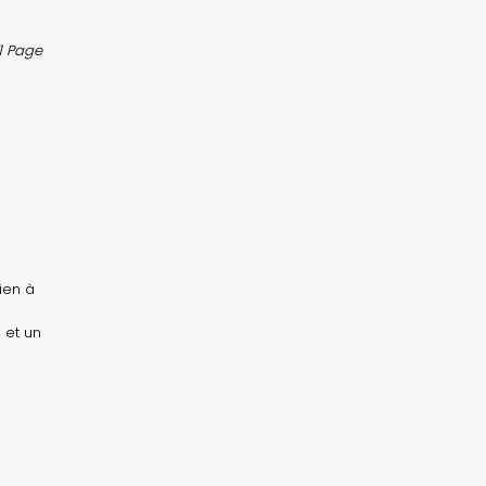
1 Page
ien à
 et un