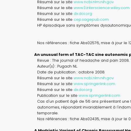
Résumé sur le site
www.ncbi.nlm.nih.gov
Résumé sur le site
www3.interscience.wiley.com
Résumé sur le site
dx.doi.org
Résumé sur le site
cep.sagepub.com
HP épisodique sans symptômes dysautonomiques
Nos références : fiche Abs02576, mise à jour le 
An unusual form of TAC-TAC sine autonomic
Revue : The journal of headache and pain 2008.
Auteur(s) : Pugach NL.
Date de publication : octobre 2008
Résumé sur le site
www.ncbi.nlm.nih.gov
Résumé sur le site
www.springerlink.com
Résumé sur le site
dx.doi.org
Publication sur le site
www.springerlink.com
Cas d'un patient âgé de 56 ans présentant une 
autonomes, répondant invariablement à l'indomét
temporale.
Nos références : fiche Abs02435, mise à jour le
A Mydriatic Variant of Chronic Paroxysmal H