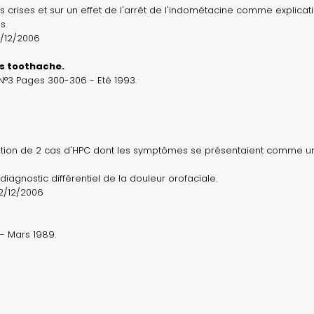
s crises et sur un effet de l'arrêt de l'indométacine comme explicat
s.
1/12/2006
s toothache.
 N°3 Pages 300-306 - Eté 1993.
ption de 2 cas d'HPC dont les symptômes se présentaient comme u
diagnostic différentiel de la douleur orofaciale.
22/12/2006
- Mars 1989.