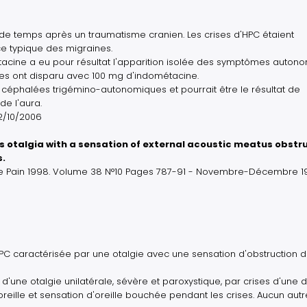
e temps après un traumatisme cranien. Les crises d'HPC étaient
e typique des migraines.
tacine a eu pour résultat l'apparition isolée des symptômes auton
es ont disparu avec 100 mg d'indométacine.
 céphalées trigémino-autonomiques et pourrait être le résultat de
de l'aura.
12/10/2006
 otalgia with a sensation of external acoustic meatus obstru
s.
ce Pain 1998. Volume 38 N°10 Pages 787-91 - Novembre-Décembre 1
HPC caractérisée par une otalgie avec une sensation d'obstruction 
 d'une otalgie unilatérale, sévère et paroxystique, par crises d'une 
'oreille et sensation d'oreille bouchée pendant les crises. Aucun autr