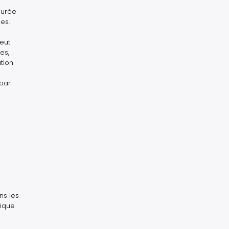
durée
es.
peut
es,
tion
 par
ns les
tique