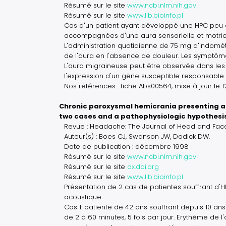
Résumé sur le site
www.ncbi.nlm.nih.gov
Résumé sur le site
www.lib.bioinfo.pl
Cas d'un patient ayant développé une HPC peu d
accompagnées d'une aura sensorielle et motric
L'administration quotidienne de 75 mg d'indomé
de l'aura en l'absence de douleur. Les symptôm
L'aura migraineuse peut être observée dans les
l'expression d'un gène susceptible responsable 
Nos références : fiche Abs00564, mise à jour le 
Chronic paroxysmal hemicrania presenting as
two cases and a pathophysiologic hypothesi
Revue : Headache: The Journal of Head and Fa
Auteur(s) : Boes CJ, Swanson JW, Dodick DW.
Date de publication : décembre 1998
Résumé sur le site
www.ncbi.nlm.nih.gov
Résumé sur le site
dx.doi.org
Résumé sur le site
www.lib.bioinfo.pl
Présentation de 2 cas de patientes souffrant d'
acoustique.
Cas 1: patiente de 42 ans souffrant depuis 10 ans
de 2 à 60 minutes, 5 fois par jour. Erythème de l