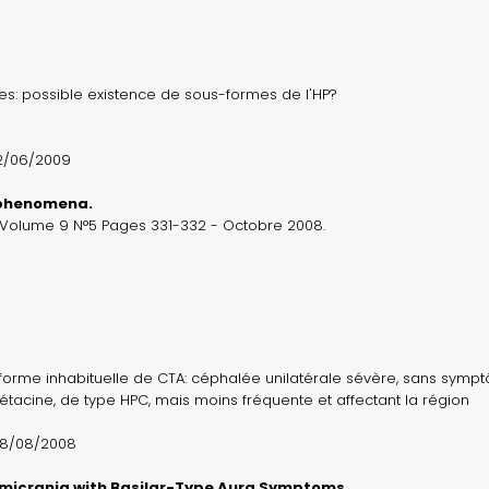
: possible existence de sous-formes de l'HP?
12/06/2009
 phenomena.
 Volume 9 N°5 Pages 331-332 - Octobre 2008.
forme inhabituelle de CTA: céphalée unilatérale sévère, sans symp
acine, de type HPC, mais moins fréquente et affectant la région
 08/08/2008
emicrania with Basilar-Type Aura Symptoms.