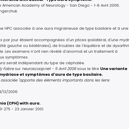
e American Academy of Neurology - San Diego - 1-8 Avril 2006.
ingerchuk.
ne HPC associée à une aura migraineuse de type basilaire et à une
ois par jour étaient accompagnées d'un ptosis ipsilatéral, d'une mydr
té gauche ou bilatérales), de troubles de l'équilibre et de dysarthri
le. Les examens n'ont rien révélé d'anormal et un traitement à
 aux symptômes.
ura serait indépendant du type de céphalée.
ly Fabre
sur
neuroscoop.net - 5 Avril 2006
sous le titre
Une variante
mydriase et symptômes d'aura de type basilaire.
 associée "apporte des éléments importants dans les liens
04/12/2006
ia (CPH) with aura.
-275 - 23 Janvier 2001.