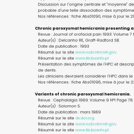
Discussion sur l'origine centrale et "moyenne" de
probable d'une telle dissociation des symptôme
Nos références : fiche Abs01090, mise à jour le 2
Chronic paroxysmal hemicrania presenting a
Revue : Journal of orofacial pain 1993. Volume 7
Auteur(s) : Delcanho RE, Graff-Radford SB.
Date de publication : 1993
Résumé sur le site
www.ncbi.nlm.nih.gov
Résumé sur le site
www.lib.bioinfo.pl
Présentation des symptômes de l'HPC et descri
de dents.
Les cliniciens devraient considérer l'HPC dans le 
Nos références : fiche Abs01096, mise à jour le 
Variants of chronic paroxysmal hemicrania.
Revue : Cephalalgia 1989. Volume 9 N°1 Page 78 
Auteur(s) : Solomon S.
Date de publication : mars 1989
Résumé sur le site
dx.doi.org
Résumé sur le site
www.ncbi.nlm.nih.gov
Résumé sur le site
www.lib.bioinfo.pl