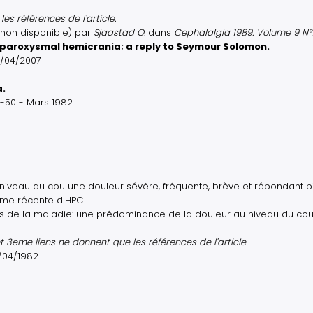
es références de l'article.
t non disponible) par
Sjaastad O.
dans
Cephalalgia 1989. Volume 9 N°
c paroxysmal hemicrania; a reply to Seymour Solomon.
16/04/2007
a.
-50 - Mars 1982.
 niveau du cou une douleur sévère, fréquente, brève et répondant b
rme récente d'HPC.
es de la maladie: une prédominance de la douleur au niveau du cou
 et 3eme liens ne donnent que les références de l'article.
7/04/1982