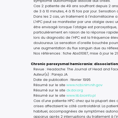
symptôme autonomique associé aux crises.
Cas 2: patiente de 49 ans souffrant depuis 2 ans
de 3 à 10 minutes, 4 à 15 fois par jour. Sensatio
Dans les 2 cas, un traitement à l'indométacine a
L'HPC peut se manifester par une otalgie avec un
être envisagé lorsque l'otalgie est paroxystique
particulièrement en raison de la réponse rapide 
lors du diagnostic de l'HPC est la fréquence éle
douloureux. La sensation d'oreille bouchée pou
une augmentation du flux sanguin due au réfle
Nos références : fiche Abs01087, mise à jour le 2
Chronic paroxysmal hemicrania: dissociation
Revue : Headache: The Journal of Head and Face P
Auteur(s) : Pareja JA.
Date de publication : février 1995
Résumé sur le site
www.ncbi.nlm.nih.gov
Résumé sur le site
dx.doi.org
Résumé sur le site
www.lib.bioinfo.pl
Cas d'une patiente HPC chez qui la plupart des
crises affectaient le côté controlatéral. La pat
habituel, accompagnées de symptômes autonom
apparus après 2 interruptions du traitement à l'