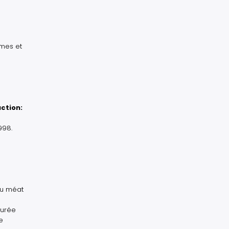
omes et
ction:
998.
du méat
durée
e