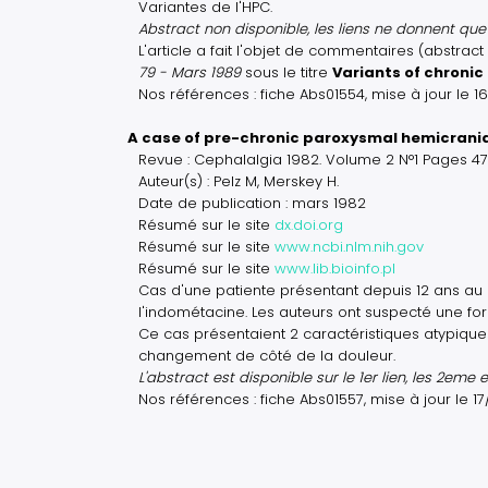
Variantes de l'HPC.
Abstract non disponible, les liens ne donnent que l
L'article a fait l'objet de commentaires (abstrac
79 - Mars 1989
sous le titre
Variants of chroni
Nos références : fiche Abs01554, mise à jour le 
A case of pre-chronic paroxysmal hemicrani
Revue : Cephalalgia 1982. Volume 2 N°1 Pages 47
Auteur(s) : Pelz M, Merskey H.
Date de publication : mars 1982
Résumé sur le site
dx.doi.org
Résumé sur le site
www.ncbi.nlm.nih.gov
Résumé sur le site
www.lib.bioinfo.pl
Cas d'une patiente présentant depuis 12 ans au
l'indométacine. Les auteurs ont suspecté une fo
Ce cas présentaient 2 caractéristiques atypiqu
changement de côté de la douleur.
L'abstract est disponible sur le 1er lien, les 2eme
Nos références : fiche Abs01557, mise à jour le 1