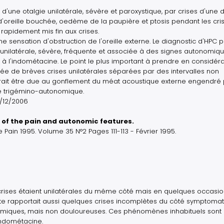
 d'une otalgie unilatérale, sévère et paroxystique, par crises d'une 
n d'oreille bouchée, oedème de la paupière et ptosis pendant les cris
 rapidement mis fin aux crises.
e sensation d'obstruction de l'oreille externe. Le diagnostic d'HPC 
, unilatérale, sévère, fréquente et associée à des signes autonomiqu
à l'indométacine. Le point le plus important à prendre en considéra
vée de brèves crises unilatérales séparées par des intervalles non
rrait être due au gonflement du méat acoustique externe engendré
xe trigémino-autonomique.
1/12/2006
 of the pain and autonomic features.
ain 1995. Volume 35 N°2 Pages 111-113 - Février 1995.
 crises étaient unilatérales du même côté mais en quelques occasio
iente rapportait aussi quelques crises incomplètes du côté symptoma
iques, mais non douloureuses. Ces phénomènes inhabituels sont
indométacine.