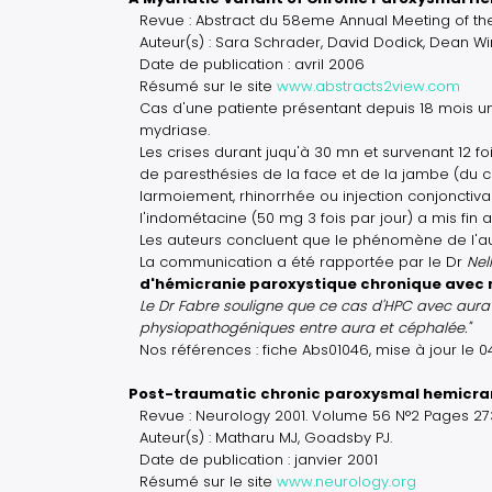
Revue : Abstract du 58eme Annual Meeting of th
Auteur(s) : Sara Schrader, David Dodick, Dean W
Date de publication : avril 2006
Résumé sur le site
www.abstracts2view.com
Cas d'une patiente présentant depuis 18 mois u
mydriase.
Les crises durant juqu'à 30 mn et survenant 12 f
de paresthésies de la face et de la jambe (du cô
larmoiement, rhinorrhée ou injection conjonctiva
l'indométacine (50 mg 3 fois par jour) a mis fin
Les auteurs concluent que le phénomène de l'a
La communication a été rapportée par le Dr
Nel
d'hémicranie paroxystique chronique avec 
Le Dr Fabre souligne que ce cas d'HPC avec aura
physiopathogéniques entre aura et céphalée."
Nos références : fiche Abs01046, mise à jour le 
Post-traumatic chronic paroxysmal hemicran
Revue : Neurology 2001. Volume 56 N°2 Pages 273
Auteur(s) : Matharu MJ, Goadsby PJ.
Date de publication : janvier 2001
Résumé sur le site
www.neurology.org