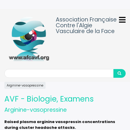
Aller
au
contenu
Association Française
principal
Contre l'Algie
Vasculaire de la Face
Search
Search
Arginine-vasopressine
AVF - Biologie, Examens
Arginine-vasopressine
Raised plasma arginine vasopressin concentrations
during cluster headache attacks.