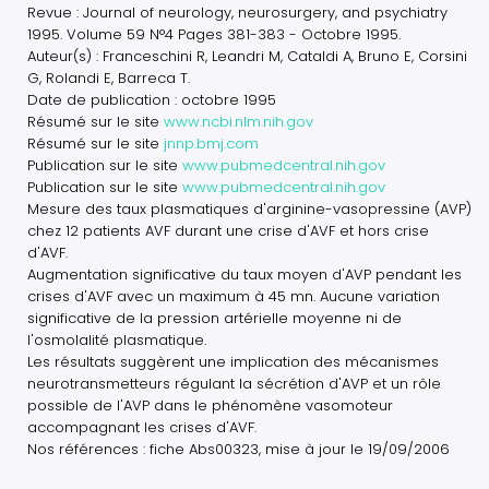
Revue : Journal of neurology, neurosurgery, and psychiatry
1995. Volume 59 N°4 Pages 381-383 - Octobre 1995.
Auteur(s) : Franceschini R, Leandri M, Cataldi A, Bruno E, Corsini
G, Rolandi E, Barreca T.
Date de publication : octobre 1995
Résumé sur le site
www.ncbi.nlm.nih.gov
Résumé sur le site
jnnp.bmj.com
Publication sur le site
www.pubmedcentral.nih.gov
Publication sur le site
www.pubmedcentral.nih.gov
Mesure des taux plasmatiques d'arginine-vasopressine (AVP)
chez 12 patients AVF durant une crise d'AVF et hors crise
d'AVF.
Augmentation significative du taux moyen d'AVP pendant les
crises d'AVF avec un maximum à 45 mn. Aucune variation
significative de la pression artérielle moyenne ni de
l'osmolalité plasmatique.
Les résultats suggèrent une implication des mécanismes
neurotransmetteurs régulant la sécrétion d'AVP et un rôle
possible de l'AVP dans le phénomène vasomoteur
accompagnant les crises d'AVF.
Nos références : fiche Abs00323, mise à jour le 19/09/2006