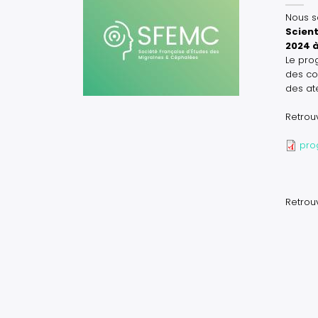
Nous s
Scient
2024 à
Le pro
des co
des ate
Retrou
Docum
pro
Retrou