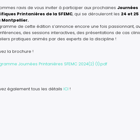
ommes ravis de vous inviter à participer aux prochaines
Journées
ifiques Printanières de la SFEMC
, qui se dérouleront les
24 et 25
 Montpellier.
gramme de cette édition s’annonce encore une fois passionnant, a
nférences, des sessions interactives, des présentations de cas clini
liers pratiques animés par des experts de la discipline !
vez la brochure !
ent
gramme Journées Printanières SFEMC 2024(2) (1).pdf
vez également tous les détails
ICI
!