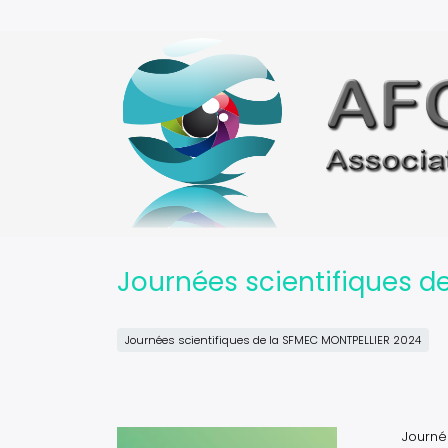
Aller
au
contenu
principal
Journées scientifiques d
Journées scientifiques de la SFMEC MONTPELLIER 2024
Image
Journé