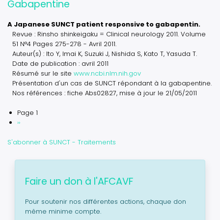
Gabapentine
A Japanese SUNCT patient responsive to gabapentin.
Revue : Rinsho shinkeigaku = Clinical neurology 2011. Volume
51 N°4 Pages 275-278 - Avril 2011.
Auteur(s) : Ito Y, Imai K, Suzuki J, Nishida S, Kato T, Yasuda T.
Date de publication : avril 2011
Résumé sur le site
www.ncbi.nlm.nih.gov
Présentation d'un cas de SUNCT répondant à la gabapentine.
Nos références : fiche Abs02827, mise à jour le 21/05/2011
Page 1
Pagination
Next
››
page
S'abonner à SUNCT - Traitements
Faire un don à l'AFCAVF
Pour soutenir nos différentes actions, chaque don
même minime compte.