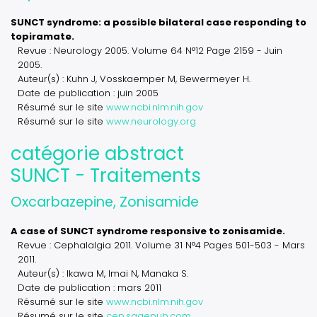
SUNCT syndrome: a possible bilateral case responding to
topiramate.
Revue : Neurology 2005. Volume 64 N°12 Page 2159 - Juin
2005.
Auteur(s) : Kuhn J, Vosskaemper M, Bewermeyer H.
Date de publication : juin 2005
Résumé sur le site
www.ncbi.nlm.nih.gov
Résumé sur le site
www.neurology.org
catégorie abstract
SUNCT - Traitements
Oxcarbazepine, Zonisamide
A case of SUNCT syndrome responsive to zonisamide.
Revue : Cephalalgia 2011. Volume 31 N°4 Pages 501-503 - Mars
2011.
Auteur(s) : Ikawa M, Imai N, Manaka S.
Date de publication : mars 2011
Résumé sur le site
www.ncbi.nlm.nih.gov
Résumé sur le site
cep.sagepub.com