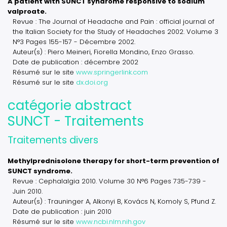
A patient with SUNCT syndrome responsive to sodium
valproate.
Revue : The Journal of Headache and Pain : official journal of
the Italian Society for the Study of Headaches 2002. Volume 3
N°3 Pages 155-157 - Décembre 2002.
Auteur(s) : Piero Meineri, Fiorella Mondino, Enzo Grasso.
Date de publication : décembre 2002
Résumé sur le site
www.springerlink.com
Résumé sur le site
dx.doi.org
catégorie abstract
SUNCT - Traitements
Traitements divers
Methylprednisolone therapy for short-term prevention of
SUNCT syndrome.
Revue : Cephalalgia 2010. Volume 30 N°6 Pages 735-739 -
Juin 2010.
Auteur(s) : Trauninger A, Alkonyi B, Kovács N, Komoly S, Pfund Z.
Date de publication : juin 2010
Résumé sur le site
www.ncbi.nlm.nih.gov