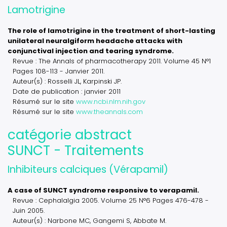
Lamotrigine
The role of lamotrigine in the treatment of short-lasting
unilateral neuralgiform headache attacks with
conjunctival injection and tearing syndrome.
Revue : The Annals of pharmacotherapy 2011. Volume 45 N°1
Pages 108-113 - Janvier 2011.
Auteur(s) : Rosselli JL, Karpinski JP.
Date de publication : janvier 2011
Résumé sur le site
www.ncbi.nlm.nih.gov
Résumé sur le site
www.theannals.com
catégorie abstract
SUNCT - Traitements
Inhibiteurs calciques (Vérapamil)
A case of SUNCT syndrome responsive to verapamil.
Revue : Cephalalgia 2005. Volume 25 N°6 Pages 476-478 -
Juin 2005.
Auteur(s) : Narbone MC, Gangemi S, Abbate M.