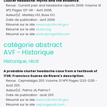
Cluster headache: myths and the evidence.
Revue : Current pain and headache reports 2006. Volume 10
N°2 Pages 137-141 - Avril 2006.
Auteur(s) : Markley HG, Buse DC.
Date de publication : avril 2006
Résumé sur le site
www.ncbi.nlm.nih.gov
Résumé sur le site
dx.doi.org
Résumé sur le site
www.springerlink.com
catégorie abstract
AVF - Historique
Historique, récit
A probable cluster headache case from a textbook of
1726: Francisco Suarez de Rivera's description.
Revue : Cephalalgia 2011. Volume 31 N°11 Pages 1232-1235 -
Août 2011.
Auteur(s) : Palma JA, Palma F.
Date de publication : août 2011
Résumé sur le site
www.ncbi.nlm.nih.gov
Résumé sur le site
cep.sagepub.com