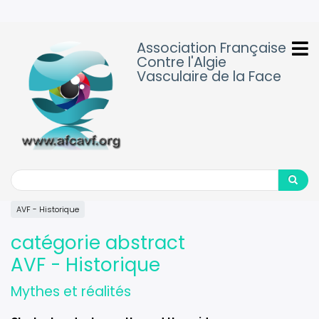
Aller
au
contenu
Association Française
principal
Contre l'Algie
Vasculaire de la Face
Search
Search
AVF - Historique
catégorie abstract
AVF - Historique
Mythes et réalités