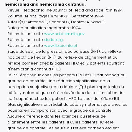
hemicrania and hemicrania continua.
Revue : Headache: The Journal of Head and Face Pain 1994.
Volume 34 N°8 Pages 479-483 - Septembre 1994.
Auteur(s) : Antonaci F, Sandrini G, Danilov A, Sand T.
Date de publication : septembre 1994
Résumé sur le site
www.ncbi.nlm.nih.gov
Résumé sur le site
dx.doi.org
Résumé sur le site
www.lib.bioinfo.pl
Etude du seuil de la pression douloureuse (PPT), du réflexe
nociceptif de flexion (RIII), du réflexe de clignement et du
réflexe cornéen chez 12 patients HPC et 12 patients souffrant
d'hemicrania continua (HC).
Le PPT était réduit chez les patients HPC et HC par rapport au
groupe de contrôle. Une réduction significative de la
perception subjective de la douleur (Tp) plus importante du
côté symptomatique a été relevée lors de la stimulation du
nerf saphène chez les patients HPC. Le seuil du réflexe RIII
était significativement réduit du côté symptomatique chez les
patients en comparaison avec le groupe de contrôle.
Aucune différence dans les latences du réflexe de
clignement entre les patients HPC, les patients HC et le
groupe de contrôle. Les seuils du réflexe cornéen étaient