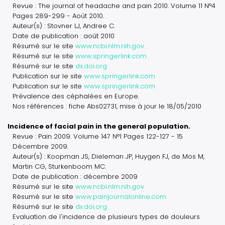
Revue : The journal of headache and pain 2010. Volume 11 N°4
Pages 289-299 - Août 2010.
Auteur(s) : Stovner LJ, Andree C.
Date de publication : août 2010
Résumé sur le site
www.ncbi.nlm.nih.gov
Résumé sur le site
www.springerlink.com
Résumé sur le site
dx.doi.org
Publication sur le site
www.springerlink.com
Publication sur le site
www.springerlink.com
Prévalence des céphalées en Europe.
Nos références : fiche Abs02731, mise à jour le 18/05/2010
Incidence of facial pain in the general population.
Revue : Pain 2009. Volume 147 N°1 Pages 122-127 - 15
Décembre 2009.
Auteur(s) : Koopman JS, Dieleman JP, Huygen FJ, de Mos M,
Martin CG, Sturkenboom MC.
Date de publication : décembre 2009
Résumé sur le site
www.ncbi.nlm.nih.gov
Résumé sur le site
www.painjournalonline.com
Résumé sur le site
dx.doi.org
Evaluation de l'incidence de plusieurs types de douleurs