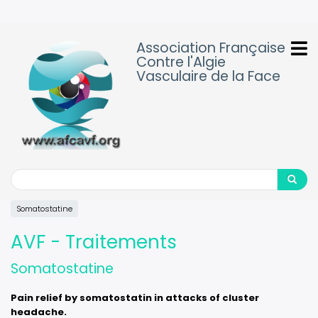
Aller
au
contenu
Association Française
principal
Contre l'Algie
Vasculaire de la Face
Search
Search
Somatostatine
AVF - Traitements
Somatostatine
Pain relief by somatostatin in attacks of cluster
headache.