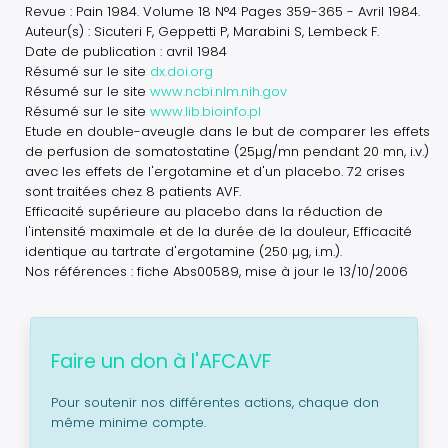
Revue : Pain 1984. Volume 18 N°4 Pages 359-365 - Avril 1984.
Auteur(s) : Sicuteri F, Geppetti P, Marabini S, Lembeck F.
Date de publication : avril 1984
Résumé sur le site
dx.doi.org
Résumé sur le site
www.ncbi.nlm.nih.gov
Résumé sur le site
www.lib.bioinfo.pl
Etude en double-aveugle dans le but de comparer les effets
de perfusion de somatostatine (25µg/mn pendant 20 mn, i.v.)
avec les effets de l'ergotamine et d'un placebo. 72 crises
sont traitées chez 8 patients AVF.
Efficacité supérieure au placebo dans la réduction de
l'intensité maximale et de la durée de la douleur, Efficacité
identique au tartrate d'ergotamine (250 µg, i.m.).
Nos références : fiche Abs00589, mise à jour le 13/10/2006
Faire un don à l'AFCAVF
Pour soutenir nos différentes actions, chaque don
même minime compte.