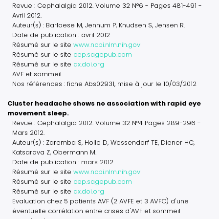
Revue : Cephalalgia 2012. Volume 32 N°6 - Pages 481-491 -
Avril 2012.
Auteur(s) : Barloese M, Jennum P, Knudsen S, Jensen R.
Date de publication : avril 2012
Résumé sur le site
www.ncbi.nlm.nih.gov
Résumé sur le site
cep.sagepub.com
Résumé sur le site
dx.doi.org
AVF et sommeil.
Nos références : fiche Abs02931, mise à jour le 10/03/2012
Cluster headache shows no association with rapid eye
movement sleep.
Revue : Cephalalgia 2012. Volume 32 N°4 Pages 289-296 -
Mars 2012.
Auteur(s) : Zaremba S, Holle D, Wessendorf TE, Diener HC,
Katsarava Z, Obermann M.
Date de publication : mars 2012
Résumé sur le site
www.ncbi.nlm.nih.gov
Résumé sur le site
cep.sagepub.com
Résumé sur le site
dx.doi.org
Evaluation chez 5 patients AVF (2 AVFE et 3 AVFC) d'une
éventuelle corrélation entre crises d'AVF et sommeil