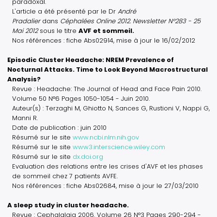
paradoxal.
L'article a été présenté par le Dr
André
Pradalier
dans
Céphalées Online 2012. Newsletter N°283 - 25
Mai 2012
sous le titre
AVF et sommeil.
Nos références : fiche Abs02914, mise à jour le 16/02/2012
Episodic Cluster Headache: NREM Prevalence of
Nocturnal Attacks. Time to Look Beyond Macrostructural
Analysis?
Revue : Headache: The Journal of Head and Face Pain 2010.
Volume 50 N°6 Pages 1050-1054 - Juin 2010.
Auteur(s) : Terzaghi M, Ghiotto N, Sances G, Rustioni V, Nappi G,
Manni R.
Date de publication : juin 2010
Résumé sur le site
www.ncbi.nlm.nih.gov
Résumé sur le site
www3.interscience.wiley.com
Résumé sur le site
dx.doi.org
Evaluation des relations entre les crises d'AVF et les phases
de sommeil chez 7 patients AVFE.
Nos références : fiche Abs02684, mise à jour le 27/03/2010
A sleep study in cluster headache.
Revue : Cephalalgia 2006. Volume 26 N°3 Pages 290-294 -