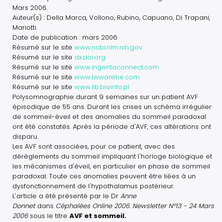
Mars 2006.
Auteur(s) : Della Marca, Vollono, Rubino, Capuano, Di Trapani,
Mariotti.
Date de publication : mars 2006
Résumé sur le site
www.ncbi.nlm.nih.gov
Résumé sur le site
dx.doi.org
Résumé sur le site
www.ingentaconnect.com
Résumé sur le site
www.lwwonline.com
Résumé sur le site
www.lib.bioinfo.pl
Polysomnographie durant 9 semaines sur un patient AVF
épisodique de 55 ans. Durant les crises un schéma irrégulier
de sommeil-éveil et des anomalies du sommeil paradoxal
ont été constatés. Après la période d'AVF, ces altérations ont
disparu.
Les AVF sont associées, pour ce patient, avec des
dérèglements du sommeil impliquant l'horloge biologique et
les mécanismes d'éveil, en particulier en phase de sommeil
paradoxal. Toute ces anomalies peuvent être liées à un
dysfonctionnement de l'hypothalamus postérieur.
L'article a été présenté par le Dr
Anne
Donnet
dans
Céphalées Online 2006. Newsletter N°13 - 24 Mars
2006
sous le titre
AVF et sommeil.