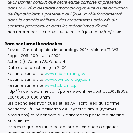
Le Dr Donnet conclut que cette étude conforte la présence
dans l'AVF d'un désordre chronobiologique lié à une activation
de l'hypothalamus postérieur qui "joue un rôle fondamental
dans le contrôle inhibiteur des mécanismes exécutifs du
sommeil paradoxal et dans les mécanismes d'éveil".
Nos références : fiche Abs00137, mise à jour le 03/06/2006
Rare nocturnal headaches.
Revue : Current opinion in neurology 2004. Volume 17 N°3
Pages 295-299 - Juin 2004.
Auteur(s) : Cohen AS, Kaube H.
Date de publication : juin 2004
Résumé sur le site
www.ncbi.nlm.nih.gov
Résumé sur le site
www.co-neurology.com
Résumé sur le site
www.lib.bioinfo.pl
http://www.lwwonline.com/pt/re/lwwonline/abstract.00019052-
200406000-00010.htm
Les céphalées hypniques et les AVF sont liées au sommeil
paradoxal, à une activation de l'hypothalamus (rythmes
circadiens) et répondent aux traitements par la mélatonine
et le lithium.
Evidence grandissante de désordres chronobiologiques
dans les céphalées hypniques et dans les AVF.