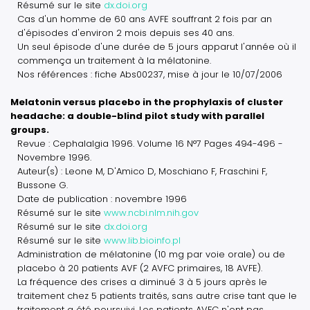
Résumé sur le site
dx.doi.org
Cas d'un homme de 60 ans AVFE souffrant 2 fois par an
d'épisodes d'environ 2 mois depuis ses 40 ans.
Un seul épisode d'une durée de 5 jours apparut l'année où il
commença un traitement à la mélatonine.
Nos références : fiche Abs00237, mise à jour le 10/07/2006
Melatonin versus placebo in the prophylaxis of cluster
headache: a double-blind pilot study with parallel
groups.
Revue : Cephalalgia 1996. Volume 16 N°7 Pages 494-496 -
Novembre 1996.
Auteur(s) : Leone M, D'Amico D, Moschiano F, Fraschini F,
Bussone G.
Date de publication : novembre 1996
Résumé sur le site
www.ncbi.nlm.nih.gov
Résumé sur le site
dx.doi.org
Résumé sur le site
www.lib.bioinfo.pl
Administration de mélatonine (10 mg par voie orale) ou de
placebo à 20 patients AVF (2 AVFC primaires, 18 AVFE).
La fréquence des crises a diminué 3 à 5 jours après le
traitement chez 5 patients traités, sans autre crise tant que le
traitement a été poursuivi. Les patients AVFC n'ont pas