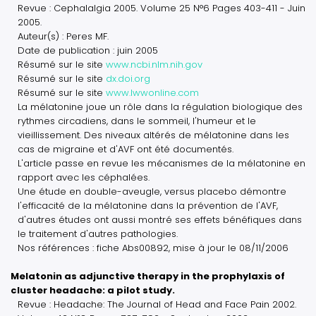
Revue : Cephalalgia 2005. Volume 25 N°6 Pages 403-411 - Juin
2005.
Auteur(s) : Peres MF.
Date de publication : juin 2005
Résumé sur le site
www.ncbi.nlm.nih.gov
Résumé sur le site
dx.doi.org
Résumé sur le site
www.lwwonline.com
La mélatonine joue un rôle dans la régulation biologique des
rythmes circadiens, dans le sommeil, l'humeur et le
vieillissement. Des niveaux altérés de mélatonine dans les
cas de migraine et d'AVF ont été documentés.
L'article passe en revue les mécanismes de la mélatonine en
rapport avec les céphalées.
Une étude en double-aveugle, versus placebo démontre
l'efficacité de la mélatonine dans la prévention de l'AVF,
d'autres études ont aussi montré ses effets bénéfiques dans
le traitement d'autres pathologies.
Nos références : fiche Abs00892, mise à jour le 08/11/2006
Melatonin as adjunctive therapy in the prophylaxis of
cluster headache: a pilot study.
Revue : Headache: The Journal of Head and Face Pain 2002.