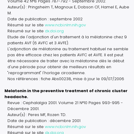
Volume 42 N°8 Pages 787-792 - Septembre 2002.
Auteur(s) : Pringsheim T, Magnoux E, Dobson CF, Hamel E, Aube
M.
Date de publication : septembre 2002
Résumé sur le site
www.ncbi.nlm.nih.gov
Résumé sur le site
dx.doi.org
Etude de l'adjonction d'un traitement à la mélatonine chez 9
patients AVF (6 AVFC et 3 AVFE).
L'adjonction de mélatonine au traitement habituel ne semble
pas être efficace chez les patients AVFC et AVFE. Il est peut
être nécessaire de traiter avec la mélatonine dès le début
d'une période pour obtenir de meilleurs résultats en
"reprogrammant" l'horloge circadienne.
Nos références : fiche Abs00238, mise à jour le 09/07/2006
Melatonin in the preventive treatment of chronic cluster
headache.
Revue : Cephalalgia 2001. Volume 21 N°10 Pages 993-995 -
Décembre 2001.
Auteur(s) : Peres MF, Rozen TD.
Date de publication : décembre 2001
Résumé sur le site
www.ncbi.nlm.nih.gov
Résumé sur le site
dx.doi.org