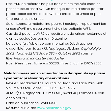
Des taux de mélatonine plus bas ont été trouvés chez les
patients souffrant d'AVF. Un manque de mélatonine pourrait
prédisposer les malades AVF aux crises nocturnes et peut-
être aux crises diurnes.
Selon Leone, la mélatonine pourrait soulager rapidement les
crises d'AVF, mais seulement chez les patients AVFE.
Cas de 2 patients AVFC qui souffraient de crises nocturnes et
diurnes soulagées par la mélatonine.
L'article a fait l'objet de commentaires (abstract non
disponible) par
Smits MG, Nagtegaal JE.
dans
Cephalalgia
2002. Volume 22 N°8 Page 695 - Octobre 2002.
sous le
titre
Melatonin for cluster headache.
Nos références : fiche Abs00236, mise à jour le 10/07/2006
Melatonin-responsive headache in delayed sleep phase
syndrome: preliminary observations.
Revue : Headache: The Journal of Head and Face Pain 1998.
Volume 38 N°4 Pages 303-307 - Avril 1998.
Auteur(s) : Nagtegaal JE, Smits MG, Swart AC, Kerkhof GA, van
der Meer YG.
Date de publication : avril 1998
Résumé sur le site
www.ncbi.nlm.nih.gov