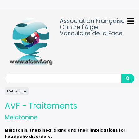
Aller
au
contenu
Association Française
principal
Contre l'Algie
Vasculaire de la Face
Search
Search
Mélatonine
AVF - Traitements
Mélatonine
Melatonin, the pineal gland and their implications for
headache disorders.