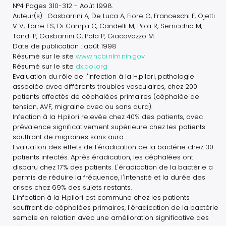
N°4 Pages 310-312 - Août 1998.
Auteur(s) : Gasbarrini A, De Luca A, Fiore G, Franceschi F, Ojetti
V V, Torre ES, Di Campli C, Candelli M, Pola R, Serricchio M,
Tondi P, Gasbarrini G, Pola P, Giacovazzo M.
Date de publication : août 1998
Résumé sur le site
www.ncbi.nlm.nih.gov
Résumé sur le site
dx.doi.org
Evaluation du rôle de l'infection à la H.pilori, pathologie
associée avec différents troubles vasculaires, chez 200
patients affectés de céphalées primaires (céphalée de
tension, AVF, migraine avec ou sans aura).
Infection à la H.pilori relevée chez 40% des patients, avec
prévalence significativement supérieure chez les patients
souffrant de migraines sans aura.
Evaluation des effets de l'éradication de la bactérie chez 30
patients infectés. Après éradication, les céphalées ont
disparu chez 17% des patients. L'éradication de la bactérie a
permis de réduire la fréquence, l'intensité et la durée des
crises chez 69% des sujets restants.
L'infection à la H.pilori est commune chez les patients
souffrant de céphalées primaires, l'éradication de la bactérie
semble en relation avec une amélioration significative des