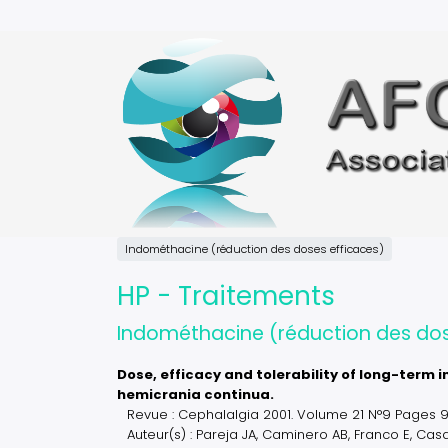
Aller
au
contenu
principal
Indométhacine (réduction des doses efficaces)
HP - Traitements
Indométhacine (réduction des dos
Dose, efficacy and tolerability of long-ter
hemicrania continua.
Revue : Cephalalgia 2001. Volume 21 N°9 Pages 
Auteur(s) : Pareja JA, Caminero AB, Franco E, Casa