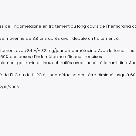
es de l'indométacine en traitement au long cours de l'hemicrania c
urée moyenne de 3,8 ans après avoir débuté un traitement à
itement avec 84 +/- 32 mg/jour d'indométacine. Avec le temps, les
à 60% des doses d'indométacine efficaces requises.
alement gastro-intestinaux et traités avec succés à la ranitidine. Au
é de l'HC ou de l'HPC à l'indométacine peut être diminué jusqu'à 60
22/10/2006