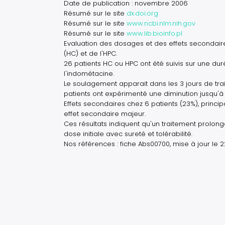
Date de publication : novembre 2006
Résumé sur le site
dx.doi.org
Résumé sur le site
www.ncbi.nlm.nih.gov
Résumé sur le site
www.lib.bioinfo.pl
Evaluation des dosages et des effets secondair
(HC) et de l'HPC.
26 patients HC ou HPC ont été suivis sur une d
l'indométacine.
Le soulagement apparait dans les 3 jours de tra
patients ont expérimenté une diminution jusqu'
Effets secondaires chez 6 patients (23%), princip
effet secondaire majeur.
Ces résultats indiquent qu'un traitement prolong
dose initiale avec sureté et tolérabilité.
Nos références : fiche Abs00700, mise à jour le 