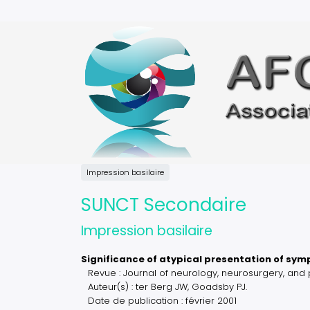
Aller
au
contenu
principal
Impression basilaire
SUNCT Secondaire
Impression basilaire
Significance of atypical presentation of sy
Revue : Journal of neurology, neurosurgery, and 
Auteur(s) : ter Berg JW, Goadsby PJ.
Date de publication : février 2001