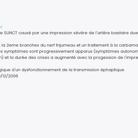
v
e SUNCT causé par une impression sévère de l'artère basilaire du
et la 2eme branches du nerf trijumeau et un traitement à la carbam
utres symptômes sont progressivement apparus (symptômes autono
n) et la durée des crises a augmenté avec la progession de l'impr
gique d'un dysfonctionnement de la transmission éphaptique.
19/12/2006