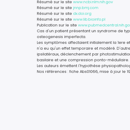
Résumé sur le site
www.ncbi.nlm.nih.gov
Résumé sur le site
jnnp.bmj.com
Résumé sur le site
dx.doi.org
Résumé sur le site
www.lib.bioinfo.pl
Publication sur le site
www.pubmedcentral.nih.go
Cas d'un patient présentant un syndrome de typ
osteogenesis imperfecta.
Les symptômes affectaient initialement la 1ere 
n'a eu qu'un effet temporaire et modéré. D'a
ipsilatéraux, déclenchement par photostimulatio
basilaire et une compression ponto-médullaire.
Les auteurs émettent l'hypothèse physiopatholo
Nos références : fiche Abs01066, mise à jour le 