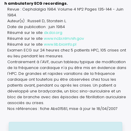
h ambulatory ECG recordings.
Revue : Cephalalgia 1984. Volume 4 N°2 Pages 135-144 - Juin
1984.
Auteur(s) : Russell D, Storstein L.
Date de publication : juin 1984
Résumé sur le site
dx.doi.org
Résumé sur le site
www.ncbi.nlm.nih.gov
Résumé sur le site
www.lib.bioinfo.pl
Examen ECG sur 24 heures chez 5 patients HPC, 105 crises ont
eu lieu pendant les mesures.
Contrairement à l'AVF, aucun tableau typique de modification
de la fréquence cardiaque n'a pu être mis en évidence dans
l'HPC. De grandes et rapides variations de la fréquence
cardiaque ont toutefois pu être observées chez tous les
patients avant, pendant ou après les crises. Un patient a
développé une bradycardie, un bloc sino-auriculaire et un
bloc de branche avec des épisodes de fibrillation auriculaire
associés au crises.
Nos références : fiche Abs01581, mise à jour le 18/04/2007