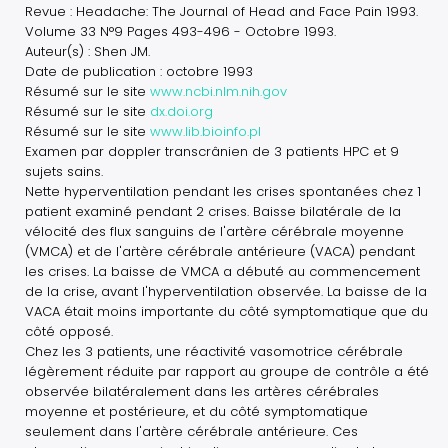
Revue : Headache: The Journal of Head and Face Pain 1993.
Volume 33 N°9 Pages 493-496 - Octobre 1993.
Auteur(s) : Shen JM.
Date de publication : octobre 1993
Résumé sur le site
www.ncbi.nlm.nih.gov
Résumé sur le site
dx.doi.org
Résumé sur le site
www.lib.bioinfo.pl
Examen par doppler transcrânien de 3 patients HPC et 9
sujets sains.
Nette hyperventilation pendant les crises spontanées chez 1
patient examiné pendant 2 crises. Baisse bilatérale de la
vélocité des flux sanguins de l'artère cérébrale moyenne
(VMCA) et de l'artère cérébrale antérieure (VACA) pendant
les crises. La baisse de VMCA a débuté au commencement
de la crise, avant l'hyperventilation observée. La baisse de la
VACA était moins importante du côté symptomatique que du
côté opposé.
Chez les 3 patients, une réactivité vasomotrice cérébrale
légèrement réduite par rapport au groupe de contrôle a été
observée bilatéralement dans les artères cérébrales
moyenne et postérieure, et du côté symptomatique
seulement dans l'artère cérébrale antérieure. Ces