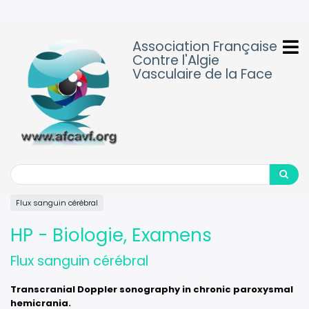
Aller
au
contenu
Association Française
principal
Contre l'Algie
Vasculaire de la Face
Search
Search
Flux sanguin cérébral
HP - Biologie, Examens
Flux sanguin cérébral
Transcranial Doppler sonography in chronic paroxysmal
hemicrania.