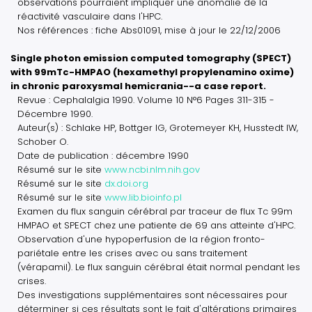
observations pourraient impliquer une anomalie de la
réactivité vasculaire dans l'HPC.
Nos références : fiche Abs01091, mise à jour le 22/12/2006
Single photon emission computed tomography (SPECT)
with 99mTc-HMPAO (hexamethyl propylenamino oxime)
in chronic paroxysmal hemicrania--a case report.
Revue : Cephalalgia 1990. Volume 10 N°6 Pages 311-315 -
Décembre 1990.
Auteur(s) : Schlake HP, Bottger IG, Grotemeyer KH, Husstedt IW,
Schober O.
Date de publication : décembre 1990
Résumé sur le site
www.ncbi.nlm.nih.gov
Résumé sur le site
dx.doi.org
Résumé sur le site
www.lib.bioinfo.pl
Examen du flux sanguin cérébral par traceur de flux Tc 99m
HMPAO et SPECT chez une patiente de 69 ans atteinte d'HPC.
Observation d'une hypoperfusion de la région fronto-
pariétale entre les crises avec ou sans traitement
(vérapamil). Le flux sanguin cérébral était normal pendant les
crises.
Des investigations supplémentaires sont nécessaires pour
déterminer si ces résultats sont le fait d'altérations primaires