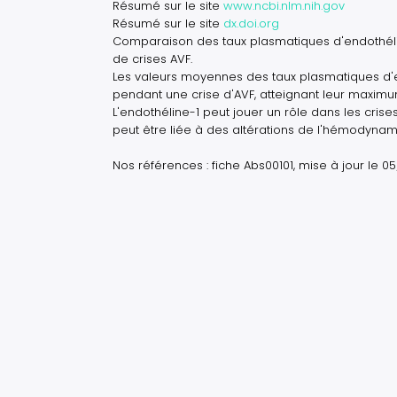
Résumé sur le site
www.ncbi.nlm.nih.gov
Résumé sur le site
dx.doi.org
Comparaison des taux plasmatiques d'endothéline
de crises AVF.
Les valeurs moyennes des taux plasmatiques d'e
pendant une crise d'AVF, atteignant leur maximum
L'endothéline-1 peut jouer un rôle dans les cris
peut être liée à des altérations de l'hémodynam
Nos références : fiche Abs00101, mise à jour le 