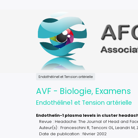
Aller
au
contenu
principal
Endothéline1 et Tension artérielle
AVF - Biologie, Examens
Endothéline1 et Tension artérielle
Endothelin-1 plasma levels in cluster headac
Revue : Headache: The Journal of Head and Face 
Auteur(s) : Franceschini R, Tenconi GL, Leandri M, Z
Date de publication : février 2002