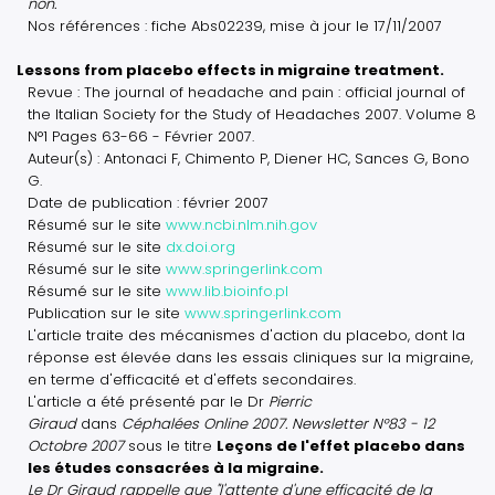
non.
Nos références : fiche Abs02239, mise à jour le 17/11/2007
Lessons from placebo effects in migraine treatment.
Revue : The journal of headache and pain : official journal of
the Italian Society for the Study of Headaches 2007. Volume 8
N°1 Pages 63-66 - Février 2007.
Auteur(s) : Antonaci F, Chimento P, Diener HC, Sances G, Bono
G.
Date de publication : février 2007
Résumé sur le site
www.ncbi.nlm.nih.gov
Résumé sur le site
dx.doi.org
Résumé sur le site
www.springerlink.com
Résumé sur le site
www.lib.bioinfo.pl
Publication sur le site
www.springerlink.com
L'article traite des mécanismes d'action du placebo, dont la
réponse est élevée dans les essais cliniques sur la migraine,
en terme d'efficacité et d'effets secondaires.
L'article a été présenté par le Dr
Pierric
Giraud
dans
Céphalées Online 2007. Newsletter N°83 - 12
Octobre 2007
sous le titre
Leçons de l'effet placebo dans
les études consacrées à la migraine.
Le Dr Giraud rappelle que "l'attente d'une efficacité de la