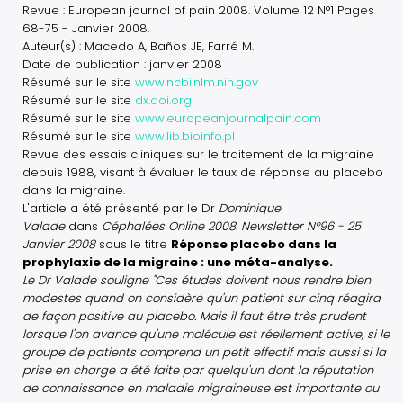
Revue : European journal of pain 2008. Volume 12 N°1 Pages
68-75 - Janvier 2008.
Auteur(s) : Macedo A, Baños JE, Farré M.
Date de publication : janvier 2008
Résumé sur le site
www.ncbi.nlm.nih.gov
Résumé sur le site
dx.doi.org
Résumé sur le site
www.europeanjournalpain.com
Résumé sur le site
www.lib.bioinfo.pl
Revue des essais cliniques sur le traitement de la migraine
depuis 1988, visant à évaluer le taux de réponse au placebo
dans la migraine.
L'article a été présenté par le Dr
Dominique
Valade
dans
Céphalées Online 2008. Newsletter N°96 - 25
Janvier 2008
sous le titre
Réponse placebo dans la
prophylaxie de la migraine : une méta-analyse.
Le Dr Valade souligne "Ces études doivent nous rendre bien
modestes quand on considère qu'un patient sur cinq réagira
de façon positive au placebo. Mais il faut être très prudent
lorsque l'on avance qu'une molécule est réellement active, si le
groupe de patients comprend un petit effectif mais aussi si la
prise en charge a été faite par quelqu'un dont la réputation
de connaissance en maladie migraineuse est importante ou