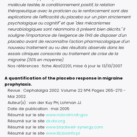
molécule testée, le conditionnement positif, la relation
thérapeutique avec le praticien ou le renforcement sont des
explications de l'efficacité du placebo sur un plan strictement
psychologique ou cognitif" et que "des mécanismes
neurobiologiques sont néanmoins à présent bien décrits." Il
souligne l'importance de l'exigence de l'IHS de disposer d'un
placebo avant de reconnaître l'action pharmacologique d'un
nouveau traitement au vu des résultats observés dans les
essais cliniques consacrés au traitement de crise de la
migraine (30% en moyenne).
Nos références : fiche Abs02201, mise à jour le 13/10/2007
A quantification of the placebo response in migraine
prophylaxis.
Revue : Cephalalgia 2002. Volume 22 N°4 Pages 265-270 -
Mai 2002.
Auteur(s) : van der Kuy PH, Lohman JJ.
Date de publication : mai 2005
Résumé sur le site
www.ncbi.nlm.nih.gov
Résumé sur le site
dx.doi.org
Résumé sur le site
www.blackwell-synergy.com
Résumé sur le site
www.lib.bioinfo.pl