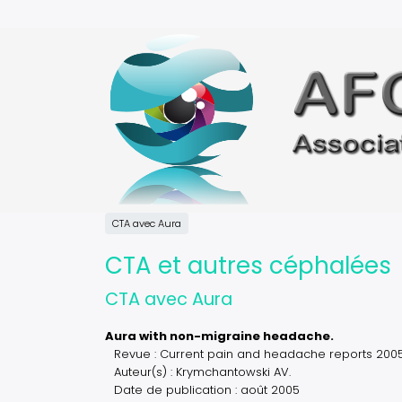
Aller
au
contenu
principal
CTA avec Aura
CTA et autres céphalées
CTA avec Aura
Aura with non-migraine headache.
Revue : Current pain and headache reports 2005
Auteur(s) : Krymchantowski AV.
Date de publication : août 2005