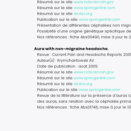
Résumé sur le site
www.ncbi.nlm.nih.gov
Résumé sur le site
www.springerlink.com
Résumé sur le site
dx.doi.org
Publication sur le site
www.springerlink.com
Présentation de différentes céphalées non migr
Possibilité d'une origine génétique spécifique d
Nos références : fiche Abs00490, mise à jour le
Aura with non-migraine headache.
Revue : Current Pain and Headache Reports 200
Auteur(s) : Krymchantowski AV.
Date de publication : août 2005
Résumé sur le site
www.ncbi.nlm.nih.gov
Résumé sur le site
www.springerlink.com
Résumé sur le site
dx.doi.org
Publication sur le site
www.springerlink.com
Revue de la littérature sur la présence d'auras 
des auras, sans relation avec la céphalée prima
Nos références : fiche Abs01746, mise à jour le 1