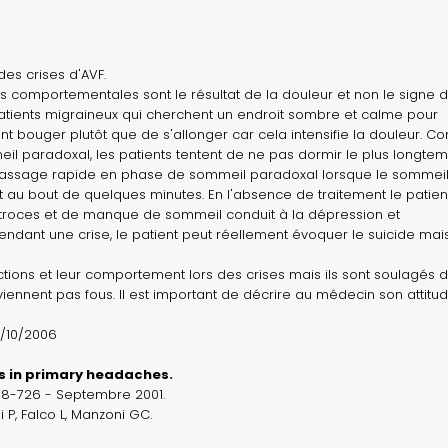
es crises d'AVF.
 comportementales sont le résultat de la douleur et non le signe d
atients migraineux qui cherchent un endroit sombre et calme pour
rent bouger plutôt que de s'allonger car cela intensifie la douleur. 
il paradoxal, les patients tentent de ne pas dormir le plus longte
n passage rapide en phase de sommeil paradoxal lorsque le sommei
t au bout de quelques minutes. En l'absence de traitement le patient
atroces et de manque de sommeil conduit à la dépression et
ndant une crise, le patient peut réellement évoquer le suicide mais
ctions et leur comportement lors des crises mais ils sont soulagés 
eviennent pas fous. Il est important de décrire au médecin son attitud
1/10/2006
s in primary headaches.
718-726 - Septembre 2001.
i P, Falco L, Manzoni GC.