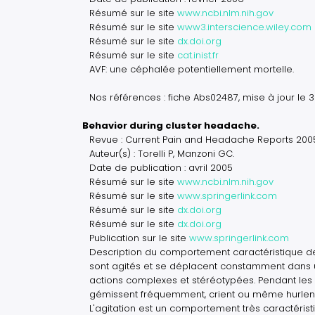
Résumé sur le site
www.ncbi.nlm.nih.gov
Résumé sur le site
www3.interscience.wiley.com
Résumé sur le site
dx.doi.org
Résumé sur le site
cat.inist.fr
AVF: une céphalée potentiellement mortelle.
Nos références : fiche Abs02487, mise à jour le 
Behavior during cluster headache.
Revue : Current Pain and Headache Reports 2005.
Auteur(s) : Torelli P, Manzoni GC.
Date de publication : avril 2005
Résumé sur le site
www.ncbi.nlm.nih.gov
Résumé sur le site
www.springerlink.com
Résumé sur le site
dx.doi.org
Résumé sur le site
dx.doi.org
Publication sur le site
www.springerlink.com
Description du comportement caractéristique des
sont agités et se déplacent constamment dans un
actions complexes et stéréotypées. Pendant les cr
gémissent fréquemment, crient ou même hurlent.
L'agitation est un comportement très caractéris