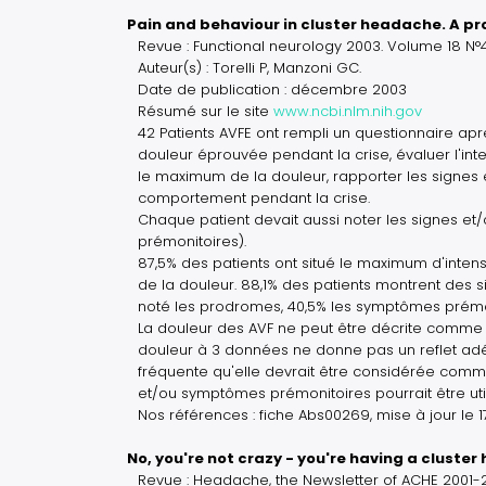
Pain and behaviour in cluster headache. A pro
Revue : Functional neurology 2003. Volume 18 
Auteur(s) : Torelli P, Manzoni GC.
Date de publication : décembre 2003
Résumé sur le site
www.ncbi.nlm.nih.gov
42 Patients AVFE ont rempli un questionnaire ap
douleur éprouvée pendant la crise, évaluer l'inte
le maximum de la douleur, rapporter les signes 
comportement pendant la crise.
Chaque patient devait aussi noter les signes 
prémonitoires).
87,5% des patients ont situé le maximum d'intensi
de la douleur. 88,1% des patients montrent des s
noté les prodromes, 40,5% les symptômes prémo
La douleur des AVF ne peut être décrite comme é
douleur à 3 données ne donne pas un reflet adéqua
fréquente qu'elle devrait être considérée comm
et/ou symptômes prémonitoires pourrait être ut
Nos références : fiche Abs00269, mise à jour le 
No, you're not crazy - you're having a cluste
Revue : Headache, the Newsletter of ACHE 2001-2