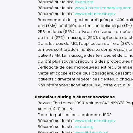
Résumé sur le site
dx.doi.org
Résumé sur le site
www3.interscience.wiley.com
Résumé sur le site
www.ncbi.nlm.nih.gov
Recensement des gestes pratiqués par 400 pati
aura (MA), céphalée de tension épisodique (TH) e
258 patients (65%) se livrent à diverses procédu
de froid (27%), massage (25%), application de ch
Dans les cas de MO, l'application de froid (38% 
tempes sont prédominantes. La compression, pri
patients MA. Le massage des tempes et de la nuqu
qui ont plus souvent recours à des procédures 
L'efficacité de ces manoeuvres est réduite et 
Cette efficacité est de plus passagère, cessant 
patients admettent répéter ces gestes, à chaque
Nos références : fiche Abs00666, mise à jour le 
Behaviour during a cluster headache.
Revue : The Lancet 1993. Volume 342 N°8873 Pag
Auteur(s) : Blau JN.
Date de publication : septembre 1993
Résumé sur le site
www.ncbi.nlm.nih.gov
Résumé sur le site
dx.doi.org
Résumé sur le site
www.lib.bioinfo.pl