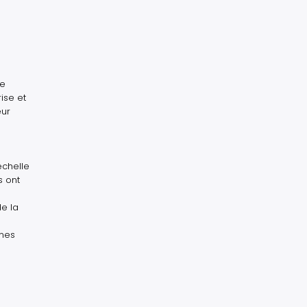
de
ise et
eur
échelle
s ont
de la
omes