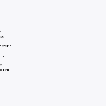
'un
Comme
mps
l
 craint
 le
de
e lors