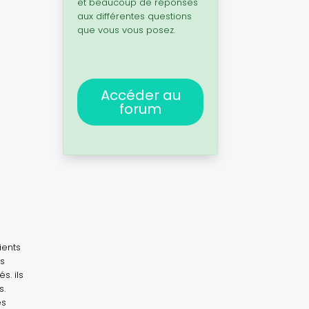
et beaucoup de réponses
aux différentes questions
que vous vous posez.
Accéder au
forum
ients
es
s. ils
s.
es