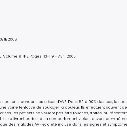
30/11/2008
 Volume 9 N°2 Pages 113-119 - Avril 2005.
 patients pendant les crises d'AVF. Dans 80 à 90% des cas, les pat
e vaine tentative de soulager la douleur. Ils effectuent souvent d
ises, les patients ne veulent pas être touchés, frottés, ou réconforté
 Ils se livrent parfois à un comportement violent envers eux-même
tique des malades AVF et a été incluse dans les signes et symptôm