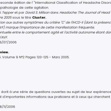
onde édition de l' "International Classification of Headache Disord
pathologie de cette agitation.
J. Tepper
et par
David S. Millson
dans
Headache: The Journal of Head
re 2005
sous le titre
Cluster.
tation aux autres symptômes du critère "C" de l'IHCD-II (dont la présen
AVF) marque l'importance de cette manifestation fréquente.
éventuelle entre le comportement agité et l'activité autonome étant do
'AVF.
 28/07/2006
view.
. Volume 9 N°2 Pages 120-125 - Mars 2005.
r écrit à une série de questions ouvertes au sujet de leur expérien
t d'importantes informations aux praticiens et à ceux qui cherchent
08/11/2006