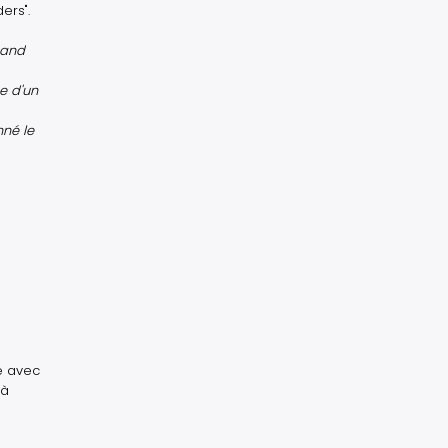
ers".
 and
ce d'un
nné le
ce avec
 à