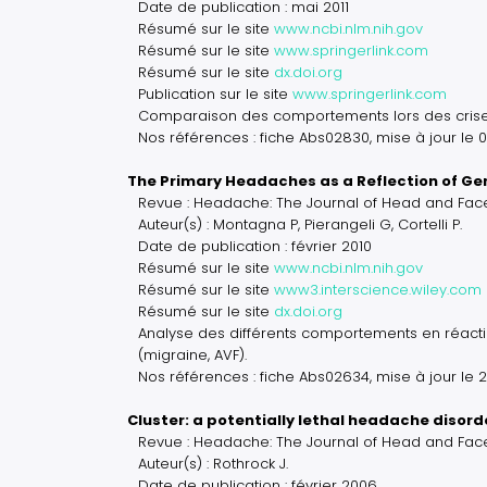
Date de publication : mai 2011
Résumé sur le site
www.ncbi.nlm.nih.gov
Résumé sur le site
www.springerlink.com
Résumé sur le site
dx.doi.org
Publication sur le site
www.springerlink.com
Comparaison des comportements lors des crises
Nos références : fiche Abs02830, mise à jour le 
The Primary Headaches as a Reflection of Ge
Revue : Headache: The Journal of Head and Face
Auteur(s) : Montagna P, Pierangeli G, Cortelli P.
Date de publication : février 2010
Résumé sur le site
www.ncbi.nlm.nih.gov
Résumé sur le site
www3.interscience.wiley.com
Résumé sur le site
dx.doi.org
Analyse des différents comportements en réacti
(migraine, AVF).
Nos références : fiche Abs02634, mise à jour le 
Cluster: a potentially lethal headache disord
Revue : Headache: The Journal of Head and Face
Auteur(s) : Rothrock J.
Date de publication : février 2006