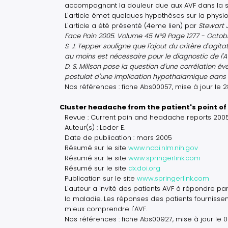
accompagnant la douleur due aux AVF dans la sec
L'article émet quelques hypothèses sur la physio
L'article a été présenté (4eme lien) par
Stewart 
Face Pain 2005. Volume 45 N°9 Page 1277 - Octob
S. J. Tepper souligne que l'ajout du critère d'agi
au moins est nécessaire pour le diagnostic de l'
D. S. Millson pose la question d'une corrélation 
postulat d'une implication hypothalamique dans l
Nos références : fiche Abs00057, mise à jour le
Cluster headache from the patient's point of 
Revue : Current pain and headache reports 2005
Auteur(s) : Loder E.
Date de publication : mars 2005
Résumé sur le site
www.ncbi.nlm.nih.gov
Résumé sur le site
www.springerlink.com
Résumé sur le site
dx.doi.org
Publication sur le site
www.springerlink.com
L'auteur a invité des patients AVF à répondre pa
la maladie. Les réponses des patients fournissen
mieux comprendre l'AVF.
Nos références : fiche Abs00927, mise à jour le 