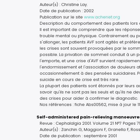
Auteur(s) : Christine Lay.
Date de publication : 2002
Publication sur le site
www.achenet.org
Description du comportement des patients lors d
Il est important de comprendre que les réponses
trouble mental ou physique. Contrairement au p
s'allonger, les patients AVF sont agités et préfè
les crises sont souvent provoquées par le somme
possible. La privation de sommeil conduit à u
l'emporte, et une crise d'AVF survient rapidemen
l'endormissement et l'association de douleurs 
occasionnellement à des pensées suicidaires. Pe
suicide en cours de crise est très rare.
La plupart des patients sont étonnés par leurs a
savoir qu'ils ne sont pas les seuls et qu'ils ne d
des crises pour aider à confirmer le diagnostic.
Nos références : fiche Abs00562, mise à jour le 1
Self-administered pain-relieving manoeuvre
Revue : Cephalalgia 2001. Volume 21 N°7 Pages 
Auteur(s) : Zanchin G, Maggioni F, Granella F, Ross
Date de publication : septembre 2001