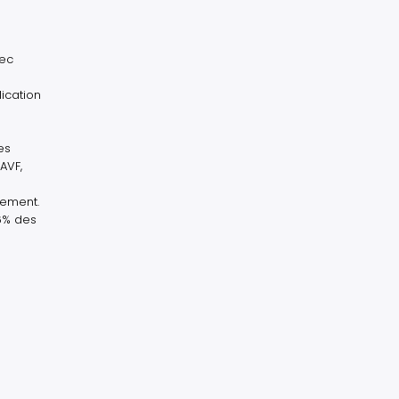
vec
ication
es
AVF,
gement.
46% des