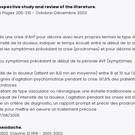
spective study and review of the literature.
N°4 Pages 205-210 - Octobre-Décembre 2003.
rès une crise d'AVF pour décrire avec leurs propres termes le type 
nsité de la douleur, indiquer le temps écoulé entre le début de la cr
et les symptômes précédant la crise (prodromes) et pour décrire l
et/ou symptômes précédant le début de la période AVF (symptômes
té de la douleur (atteint en 8,9 mn en moyenne) entre 8 et 10 sur l'
ignes d'agitation psychomotrice pendant la crise. 97,6% des patient
nitoires.
tant de type vasculaire ou névralgique, une échelle traditionnele 
t de l'intensité de la douleur, l'agitation pendant les crises est si
e un critère de diagnostic, un rapport prompt et précis des prodr
ile pour mettre en oeuvre un traitement précoce.
17/08/2005
r headache.
002. Volume 12 N°4 - 2001-2002.