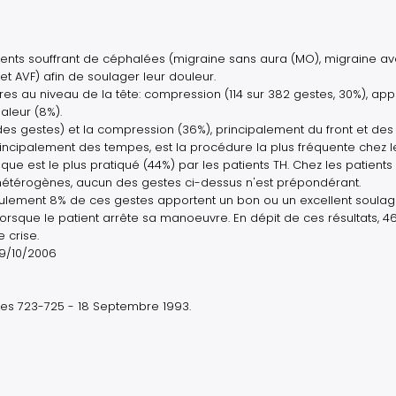
ents souffrant de céphalées (migraine sans aura (MO), migraine a
t AVF) afin de soulager leur douleur.
res au niveau de la tête: compression (114 sur 382 gestes, 30%), appl
aleur (8%).
des gestes) et la compression (36%), principalement du front et des
ncipalement des tempes, est la procédure la plus fréquente chez l
e est le plus pratiqué (44%) par les patients TH. Chez les patients 
hétérogènes, aucun des gestes ci-dessus n'est prépondérant.
seulement 8% de ces gestes apportent un bon ou un excellent soula
lorsque le patient arrête sa manoeuvre. En dépit de ces résultats, 
 crise.
19/10/2006
es 723-725 - 18 Septembre 1993.