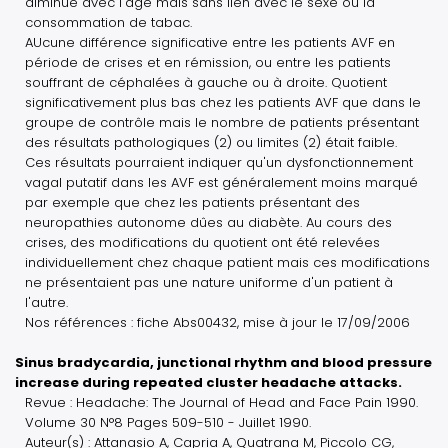
diminué avec l'âge mais sans lien avec le sexe ou la
consommation de tabac.
AUcune différence significative entre les patients AVF en
période de crises et en rémission, ou entre les patients
souffrant de céphalées à gauche ou à droite. Quotient
significativement plus bas chez les patients AVF que dans le
groupe de contrôle mais le nombre de patients présentant
des résultats pathologiques (2) ou limites (2) était faible.
Ces résultats pourraient indiquer qu'un dysfonctionnement
vagal putatif dans les AVF est généralement moins marqué
par exemple que chez les patients présentant des
neuropathies autonome dûes au diabète. Au cours des
crises, des modifications du quotient ont été relevées
individuellement chez chaque patient mais ces modifications
ne présentaient pas une nature uniforme d'un patient à
l'autre.
Nos références : fiche Abs00432, mise à jour le 17/09/2006
Sinus bradycardia, junctional rhythm and blood pressure
increase during repeated cluster headache attacks.
Revue : Headache: The Journal of Head and Face Pain 1990.
Volume 30 N°8 Pages 509-510 - Juillet 1990.
Auteur(s) : Attanasio A, Capria A, Quatrana M, Piccolo CG,