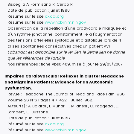
Bisceglia A, Formisano R, Cerbo R.
Date de publication : juillet 1990
Résumé sur le site
dx.doi.org
Résumé sur le site
www.ncbi.nlm.nih.gov
Observation de la répétition d'une bradycardie marquée et
d'un rythme jonctionnel constamment lié à l'augmentation
des tensions artérielles systolique et diastolique lors de 4
crises spontanées consécutives chez un patient AVF.
L'abstract est disponible sur le 1er lien, le 2eme lien ne donne
que les références de l'article.
Nos références : fiche Abs01409, mise à jour le 29/03/2007
Impaired Cardiovascular Reflexes in Cluster Headache
and Migraine Patients: Evidence for an Autonomic
Dysfunction.
Revue : Headache: The Journal of Head and Face Pain 1988.
Volume 28 N°6 Pages 417-422 - Juillet 1988.
Auteur(s) : A. Boiardi , L. Munari , I. Milanesi , C. Paggetta , E.
Lamperti, G. Bussone.
Date de publication : juillet 1988
Résumé sur le site
dx.doi.org
Résumé sur le site
www.ncbi.nlm.nih.gov