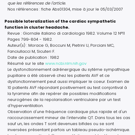
que les références de l'article.
Nos références : fiche Abs01304, mise à jour le 05/03/2007
Possible lateralization of the cardiac sympathetic
function in cluster headache.
Revue : Giornale italiano di cardiologia 1982. Volume 12 N°11
Pages 799-804 - 1982.
Auteur(s) : Morace G, Boccuni M, Pietrini U, Porciani MC,
Fanciullacci M, Sicuteri F.
Date de publication : 1982
Résumé sur le site
www.ncbi.nlm.nih.gov
Le dysfonctionnement adrénergique du sytème sympathique
pupillaire a été observé chez les patients AVF et ce
dysfonctionnement peut aussi impliquer le coeur. Examen de
10 patients AVF répondant positivement au test conjontival à
la tyramine afin de repèrer de possibles modifications
neurogènes de la repolarisation ventriculaire par un test
d'hyperventilation.
Observation d'une fréquence cardiaque plus rapide et d'un
raccourcissement mineur de l'intervalle QT. Dans tous les cas
sauf un, les ondes T sont devenues bifides ou se sont
inversées présentant parfois un tableau pseudo-ischémique.