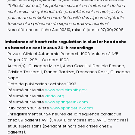
"l'effectif est petit, les patients suivant un traitement de fond
sont exclus ce qui induit très probablement un biais, il n'y a
pas eu de corrélation entre l'intensité des signes végétatifs
faciaux et la présence de signes cardiovasculaires".
Nos références : fiche Abs00310, mise à jour le 07/09/2006
Imbalance of heart rate regulation in cluster headache
as based on continuous 24-h recordings.
Revue : Clinical Autonomic Research 1993. Volume 3 N°5
Pages 291-298 - Octobre 1993.
Auteur(s) : Giuseppe Micieli, Anna Cavallini, Daniele Bosone,
Cristina Tassorelli, Franco Barzizza, Francesco Rossi, Giuseppe
Nappi.
Date de publication : octobre 1993
Résumé sur le site
www.ncbi.nlm.nih.gov
Résumé sur le site
dx.doi.org
Résumé sur le site
www.springerlink.com
Publication sur le site
www.springerlink.com
Enregistrement sur 24 heures de la fréquence cardiaque
chez 39 patients AVF (34 AVFE primaires et 5 AVFC primaires)
et 30 sujets sains (pendant et hors des crises chez 9
patients).