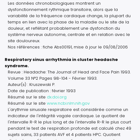
Les données chronobiologiques montrent un
dysfonctionnement rythmique transitoire, alors que la
variabilité de la fréquence cardiaque change, la plupart du
temps en lien avec la phase de la maladie ou le site de la
douleur, et reflétant probablement une dysfonction du
système nerveux autonome, centrale et en relation avec le
site douloureux.
Nos références : fiche Abs00191, mise à jour le 09/08/2006
Respiratory sinus arrhythmia in cluster headache
syndrome.
Revue : Headache: The Journal of Head and Face Pain 1993.
Volume 33 N°2 Pages 98-104 - Février 1993.
Auteur(s) : Kruszewski P.
Date de publication : février 1993
Résumé sur le site
dx.doi.org
Résumé sur le site
www.ncbi.nlm.nih.gov
L'arythmie sinusale respiratoire est considérée comme un
indicateur de l'intégrité vagale cardiaque. Le quotient de
l'intervalle R-R le plus long et de l'intervalle R-R le plus court
pendant le test de respiration profonde est calculé chez 49
sujets sains, 33 patients AVF et 4 patients HPC. Quotient