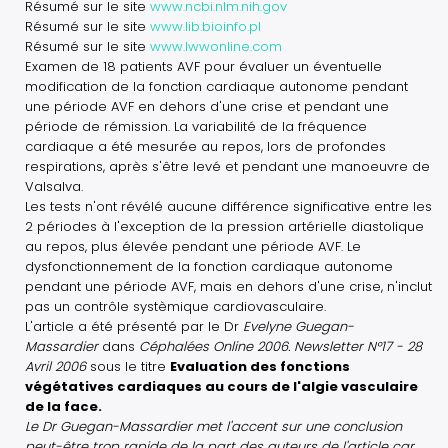
Résumé sur le site
www.ncbi.nlm.nih.gov
Résumé sur le site
www.lib.bioinfo.pl
Résumé sur le site
www.lwwonline.com
Examen de 18 patients AVF pour évaluer un éventuelle
modification de la fonction cardiaque autonome pendant
une période AVF en dehors d'une crise et pendant une
période de rémission. La variabilité de la fréquence
cardiaque a été mesurée au repos, lors de profondes
respirations, après s'être levé et pendant une manoeuvre de
Valsalva.
Les tests n'ont révélé aucune différence significative entre les
2 périodes à l'exception de la pression artérielle diastolique
au repos, plus élevée pendant une période AVF. Le
dysfonctionnement de la fonction cardiaque autonome
pendant une période AVF, mais en dehors d'une crise, n'inclut
pas un contrôle systèmique cardiovasculaire.
L'article a été présenté par le Dr
Evelyne Guegan-
Massardier
dans
Céphalées Online 2006. Newsletter N°17 - 28
Avril 2006
sous le titre
Evaluation des fonctions
végétatives cardiaques au cours de l'algie vasculaire
de la face.
Le Dr Guegan-Massardier met l'accent sur une conclusion
peut-être trop rapide de la part des auteurs de l'article car