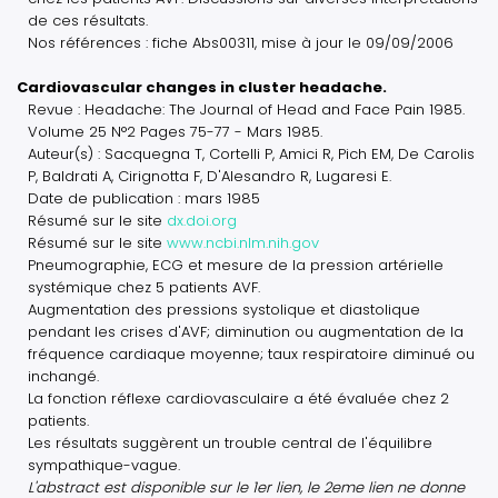
de ces résultats.
Nos références : fiche Abs00311, mise à jour le 09/09/2006
Cardiovascular changes in cluster headache.
Revue : Headache: The Journal of Head and Face Pain 1985.
Volume 25 N°2 Pages 75-77 - Mars 1985.
Auteur(s) : Sacquegna T, Cortelli P, Amici R, Pich EM, De Carolis
P, Baldrati A, Cirignotta F, D'Alesandro R, Lugaresi E.
Date de publication : mars 1985
Résumé sur le site
dx.doi.org
Résumé sur le site
www.ncbi.nlm.nih.gov
Pneumographie, ECG et mesure de la pression artérielle
systémique chez 5 patients AVF.
Augmentation des pressions systolique et diastolique
pendant les crises d'AVF; diminution ou augmentation de la
fréquence cardiaque moyenne; taux respiratoire diminué ou
inchangé.
La fonction réflexe cardiovasculaire a été évaluée chez 2
patients.
Les résultats suggèrent un trouble central de l'équilibre
sympathique-vague.
L'abstract est disponible sur le 1er lien, le 2eme lien ne donne