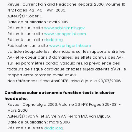
Revue : Current Pain and Headache Reports 2006. Volume 10
N°2 Pages 142-146 - Avril 2006.
Auteur(s) : Loder E.
Date de publication : avril 2006
Résumé sur le site
www.ncbi.nlm.nih.gov
Résumé sur le site
www.springerlink.com
Résumé sur le site
dx.doi.org
Publication sur le site
www.springerlink.com
L'article récapitule les informations sur les rapports entre les
AVF et le coeur dans 3 domaines: les effets connus des AVF
sur les paramètres cardio-vasculaires, la prévalence des
facteurs de risque cardiaque chez les sujets atteints d'AVF, le
rapport entre foramen ovale et AVF.
Nos références : fiche Abs00178, mise à jour le 28/07/2006
Cardiovascular autonomic function tests in cluster
headache.
Revue : Cephalalgia 2006. Volume 26 N°3 Pages 329-331 -
Mars 2006.
Auteur(s) : van Vliet JA, Vein AA, Ferrari MD, van Dijk JG.
Date de publication : mars 2006
Résumé sur le site
dx.doi.org