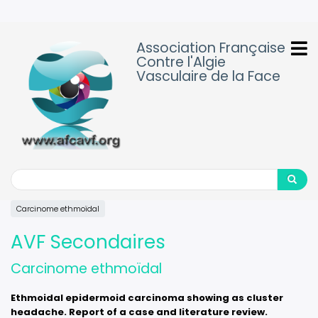
Aller
au
contenu
Association Française
principal
Contre l'Algie
Vasculaire de la Face
Search
Search
Carcinome ethmoïdal
AVF Secondaires
Carcinome ethmoïdal
Ethmoidal epidermoid carcinoma showing as cluster
headache. Report of a case and literature review.