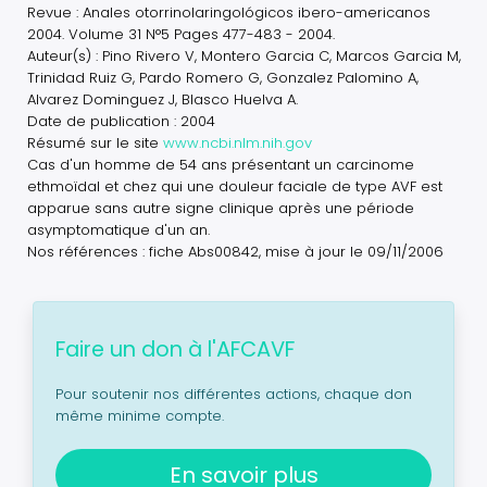
Revue : Anales otorrinolaringológicos ibero-americanos
2004. Volume 31 N°5 Pages 477-483 - 2004.
Auteur(s) : Pino Rivero V, Montero Garcia C, Marcos Garcia M,
Trinidad Ruiz G, Pardo Romero G, Gonzalez Palomino A,
Alvarez Dominguez J, Blasco Huelva A.
Date de publication : 2004
Résumé sur le site
www.ncbi.nlm.nih.gov
Cas d'un homme de 54 ans présentant un carcinome
ethmoïdal et chez qui une douleur faciale de type AVF est
apparue sans autre signe clinique après une période
asymptomatique d'un an.
Nos références : fiche Abs00842, mise à jour le 09/11/2006
Faire un don à l'AFCAVF
Pour soutenir nos différentes actions, chaque don
même minime compte.
En savoir plus