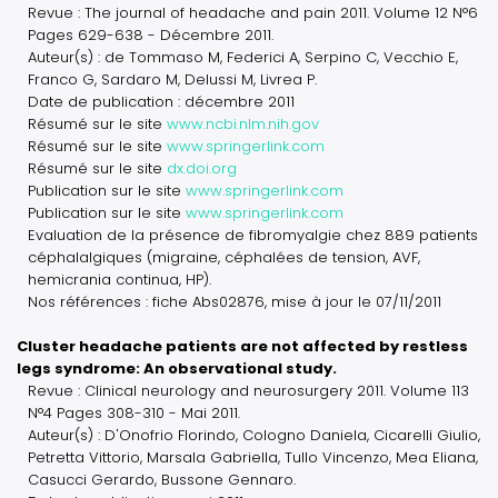
Revue : The journal of headache and pain 2011. Volume 12 N°6
Pages 629-638 - Décembre 2011.
Auteur(s) : de Tommaso M, Federici A, Serpino C, Vecchio E,
Franco G, Sardaro M, Delussi M, Livrea P.
Date de publication : décembre 2011
Résumé sur le site
www.ncbi.nlm.nih.gov
Résumé sur le site
www.springerlink.com
Résumé sur le site
dx.doi.org
Publication sur le site
www.springerlink.com
Publication sur le site
www.springerlink.com
Evaluation de la présence de fibromyalgie chez 889 patients
céphalalgiques (migraine, céphalées de tension, AVF,
hemicrania continua, HP).
Nos références : fiche Abs02876, mise à jour le 07/11/2011
Cluster headache patients are not affected by restless
legs syndrome: An observational study.
Revue : Clinical neurology and neurosurgery 2011. Volume 113
N°4 Pages 308-310 - Mai 2011.
Auteur(s) : D'Onofrio Florindo, Cologno Daniela, Cicarelli Giulio,
Petretta Vittorio, Marsala Gabriella, Tullo Vincenzo, Mea Eliana,
Casucci Gerardo, Bussone Gennaro.