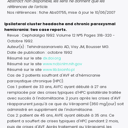
Abstract non disponible, les liens ne donnent que les
références de l'article.
Nos références : fiche Abs01755, mise à jour le 10/06/2007
Ipsilateral cluster headache and chronic paroxysmal
hemicrania: two case reports.
Revue : Cephalalgia 1992. Volume 12 N°5 Pages 318-320 -
Octobre 1992.
Auteur(s) : Tehindrazanarivelo AD, Visy JM, Bousser MG.
Date de publication : octobre 1992
Résumé sur le site
dx.doi.org
Résumé sur le site
www.ncbi.nlm.nih.gov
Résumé sur le site
www.lib.bioinfo.pl
Cas de 2 patients souffrant d'AVF et d'hémicranie
paroxystique chronique (HPC).
Cas 1: patient de 33 ans, AVFC ayant débuté à 27 ans
remplacée par des crises typiques d'HPC ipsilatérale traitée
avec succés à l'indométacine. 2 jours après les crises d'AVF
réapparurent jusqu'à ce que du Vérapamil (360 mg/jour) soit
administré en supplément de l'indométacine.
Cas 2: patient de 45 ans, AVFE ayant débuté à 35 ans. Ce
patient a souffert de crises typiques d'HPC pendant 2 mois,
puis de crises d'AVF. Après traitement au Vérapamil, les