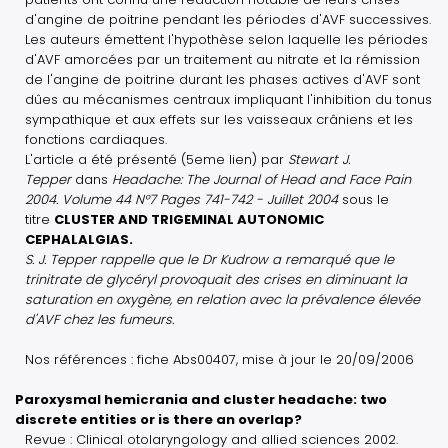
d'angine de poitrine pendant les périodes d'AVF successives.
Les auteurs émettent l'hypothèse selon laquelle les périodes
d'AVF amorcées par un traitement au nitrate et la rémission
de l'angine de poitrine durant les phases actives d'AVF sont
dûes au mécanismes centraux impliquant l'inhibition du tonus
sympathique et aux effets sur les vaisseaux crâniens et les
fonctions cardiaques.
L'article a été présenté (5eme lien) par
Stewart J.
Tepper
dans
Headache: The Journal of Head and Face Pain
2004. Volume 44 N°7 Pages 741-742 - Juillet 2004
sous le
titre
CLUSTER AND TRIGEMINAL AUTONOMIC
CEPHALALGIAS.
S. J. Tepper rappelle que le Dr Kudrow a remarqué que le
trinitrate de glycéryl provoquait des crises en diminuant la
saturation en oxygène, en relation avec la prévalence élevée
d'AVF chez les fumeurs.
Nos références : fiche Abs00407, mise à jour le 20/09/2006
Paroxysmal hemicrania and cluster headache: two
discrete entities or is there an overlap?
Revue : Clinical otolaryngology and allied sciences 2002.