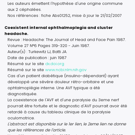
Les auteurs émettent l'hypothèse d'une origine commune
aux 2 céphalées.
Nos références : fiche Abs01252, mise à jour le 21/02/2007
Coexistent internal ophthalmoplegia and cluster
headache.
Revue : Headache: The Journal of Head and Face Pain 1987.
Volume 27 N°6 Pages 319-320 - Juin 1987.
Auteur(s) : Turkewitz LJ, Batti JA.
Date de publication : juin 1987
Résumé sur le site
dx.doi.org
Résumé sur le site
www.ncbi.nlm.nih.gov
Cas d'un patient diabétique (insulino-dépendant) ayant
développé une sévère douleur rétro-orbitaire et une
ophtalmoplégie interne. Une AVF typique a été
diagnostiquée.
La coexistence de l'AVF et d'une paralysie du 3eme nerf
pourrait être fortuite et le diagnostic d'AVF pourrait avoir été
retardé à cause du tableau clinique de la paralysie
oculomotrice.
L'abstract est disponible sur le 1er lien, le 2eme lien ne donne
que les références de l'article.