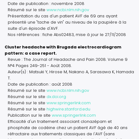
Date de publication : novembre 2008
Résumé sur le site
www.ncbi.nlm.nih.gov
Présentation du cas d'un patient AVF de 69 ans ayant
présenté une "tache de vin" au niveau de la paupière à la
suite d'un épisode d'AVF.
Nos références : fiche Abs02483, mise à jour le 27/11/2008
Cluster headache with Brugada electrocardiogram
pattern: a case report.
Revue : The Journal of Headache and Pain 2008. Volume 9
N°4 Pages 249-251 - Août 2008.
Auteur(s) : Matsuki Y, Hirose M, Nakano A, Sarasawa K, Hamada
T.
Date de publication : août 2008
Résumé sur le site
www.ncbi.nlm.nih.gov
Résumé sur le site
dx.doi.org
Résumé sur le site
www.springerlink.com
Résumé sur le site
highwire.stanford.edu
Publication sur le site
www.springerlink.com
Efficacité d'un traitement associant clonazépam et
phosphate de codéine chez un patient AVF âgé de 40 ans
réfractaire aux traitements classiques de l'AVF (sans