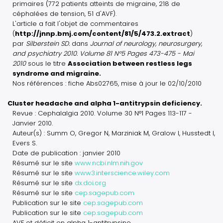
primaires (772 patients atteints de migraine, 218 de
céphalées de tension, 51 d'AVF).
L'article a fait l'objet de commentaires
(
http://jnnp.bmj.com/content/81/5/473.2.extract
)
par
Silberstein SD.
dans
Journal of neurology, neurosurgery,
and psychiatry 2010. Volume 81 N°5 Pages 473-475 - Mai
2010
sous le titre
Association between restless legs
syndrome and migraine.
Nos références : fiche Abs02765, mise à jour le 02/10/2010
Cluster headache and alpha 1-antitrypsin deficiency.
Revue : Cephalalgia 2010. Volume 30 N°1 Pages 113-117 -
Janvier 2010.
Auteur(s) : Summ O, Gregor N, Marziniak M, Gralow I, Husstedt I,
Evers S.
Date de publication : janvier 2010
Résumé sur le site
www.ncbi.nlm.nih.gov
Résumé sur le site
www3.interscience.wiley.com
Résumé sur le site
dx.doi.org
Résumé sur le site
cep.sagepub.com
Publication sur le site
cep.sagepub.com
Publication sur le site
cep.sagepub.com
AVF et déficit en alpha 1-antitrypsine.