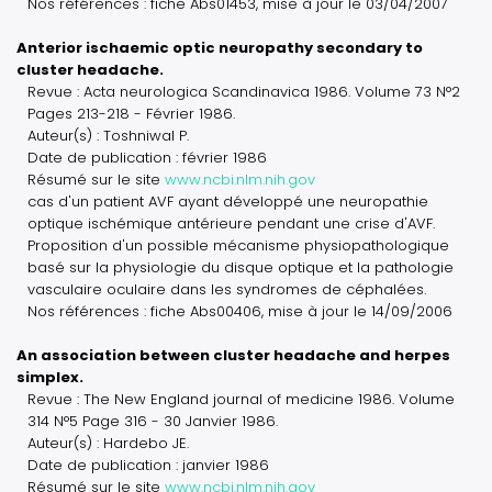
Nos références : fiche Abs01453, mise à jour le 03/04/2007
Anterior ischaemic optic neuropathy secondary to
cluster headache.
Revue : Acta neurologica Scandinavica 1986. Volume 73 N°2
Pages 213-218 - Février 1986.
Auteur(s) : Toshniwal P.
Date de publication : février 1986
Résumé sur le site
www.ncbi.nlm.nih.gov
cas d'un patient AVF ayant développé une neuropathie
optique ischémique antérieure pendant une crise d'AVF.
Proposition d'un possible mécanisme physiopathologique
basé sur la physiologie du disque optique et la pathologie
vasculaire oculaire dans les syndromes de céphalées.
Nos références : fiche Abs00406, mise à jour le 14/09/2006
An association between cluster headache and herpes
simplex.
Revue : The New England journal of medicine 1986. Volume
314 N°5 Page 316 - 30 Janvier 1986.
Auteur(s) : Hardebo JE.
Date de publication : janvier 1986
Résumé sur le site
www.ncbi.nlm.nih.gov