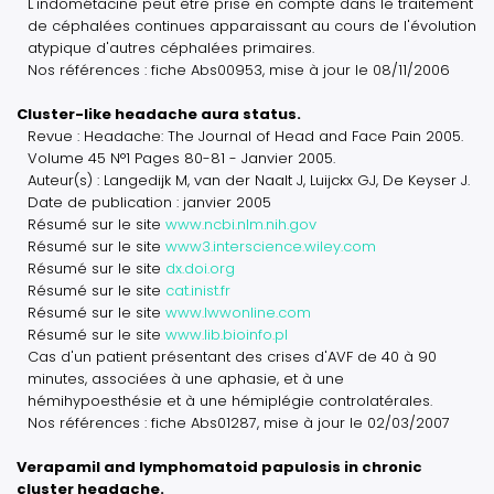
L'indométacine peut être prise en compte dans le traitement
de céphalées continues apparaissant au cours de l'évolution
atypique d'autres céphalées primaires.
Nos références : fiche Abs00953, mise à jour le 08/11/2006
Cluster-like headache aura status.
Revue : Headache: The Journal of Head and Face Pain 2005.
Volume 45 N°1 Pages 80-81 - Janvier 2005.
Auteur(s) : Langedijk M, van der Naalt J, Luijckx GJ, De Keyser J.
Date de publication : janvier 2005
Résumé sur le site
www.ncbi.nlm.nih.gov
Résumé sur le site
www3.interscience.wiley.com
Résumé sur le site
dx.doi.org
Résumé sur le site
cat.inist.fr
Résumé sur le site
www.lwwonline.com
Résumé sur le site
www.lib.bioinfo.pl
Cas d'un patient présentant des crises d'AVF de 40 à 90
minutes, associées à une aphasie, et à une
hémihypoesthésie et à une hémiplégie controlatérales.
Nos références : fiche Abs01287, mise à jour le 02/03/2007
Verapamil and lymphomatoid papulosis in chronic
cluster headache.