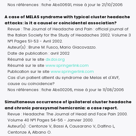
Nos références : fiche Abs00691, mise à jour le 21/10/2006
A case of MELAS syndrome with typical cluster headache
attacks: is it a causel or coincidental association?
Revue : The Journal of Headache and Pain : official journal of
the Italian Society for the Study of Headaches 2002. Volume 3
N°1 Pages 51-53 - Avril 2002.
Auteur(s) : Brune M. Fusco, Mario Giacovazzo.
Date de publication : avril 2002
Résumé sur le site
dx.doi.org
Résumé sur le site
www.springerlink.com
Publication sur le site
www.springerlink.com
Cas d'un patient atteint du syndrome de Melas et d'AVF,
cause ou coïncidence?
Nos références : fiche Abs00206, mise à jour le 11/08/2006
Simultaneous occurrence of ipsilateral cluster headache
and chronic paroxysmal hemicrania: a case report.
Revue : Headache: The Journal of Head and Face Pain 2000.
Volume 40 N°1 Pages 54-56 - Janvier 2000.
Auteur(s) : Centonze V, Bassi A, Causarano V, Dalfino L,
Centonze A, Albano O.