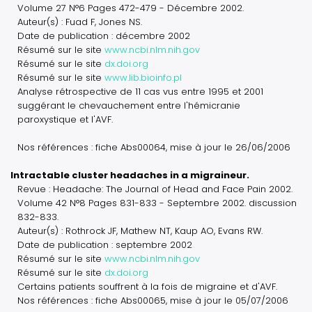
Volume 27 N°6 Pages 472-479 - Décembre 2002.
Auteur(s) : Fuad F, Jones NS.
Date de publication : décembre 2002
Résumé sur le site
www.ncbi.nlm.nih.gov
Résumé sur le site
dx.doi.org
Résumé sur le site
www.lib.bioinfo.pl
Analyse rétrospective de 11 cas vus entre 1995 et 2001
suggérant le chevauchement entre l'hémicranie
paroxystique et l'AVF.
Nos références : fiche Abs00064, mise à jour le 26/06/2006
Intractable cluster headaches in a migraineur.
Revue : Headache: The Journal of Head and Face Pain 2002.
Volume 42 N°8 Pages 831-833 - Septembre 2002. discussion
832-833.
Auteur(s) : Rothrock JF, Mathew NT, Kaup AO, Evans RW.
Date de publication : septembre 2002
Résumé sur le site
www.ncbi.nlm.nih.gov
Résumé sur le site
dx.doi.org
Certains patients souffrent à la fois de migraine et d'AVF.
Nos références : fiche Abs00065, mise à jour le 05/07/2006