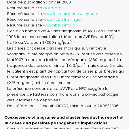
Date de publication : janvier 2000
Résumé sur le site
dx.doi.org
Résumé sur le site
www3.interscience.wiley.com
Résumé sur le site
www.ncbi.nlm.nih.gov
Résumé sur le site
www.lib.bioinfo.pl
Cas d'un homme de 42 ans diagnostiqué AVFC en Octobre
1995 lors d'une consultation (début des AVF Février 1991),
traité au Vérapamil (360 mg/jour).
Les crises ont cessé dans les mois qui suivirent et le
vérapamil a été stoppé en Mars 1996. Reprise des crises en
Mai 1997 à nouveau traitées au Vérapamil (360 mg/jour). La
fréquence des crises diminua (1 à 3/jour) mais après 2 mois,
le patient s'est plaint de l'apparition de crises plus brèves qui
furent diagnostiquées HPC. Un traitement à l'indométacine
(225 mg/jour) mit fin à ces crises.
La présence concomitante d'AVF et d'HPC suggère la
présence de facteurs communs dans la physiopathologie
des 2 formes de céphalées.
Nos références : fiche Abs00292, mise à jour le 21/08/2006
Coexistence of migraine and cluster headache: report of
10 cases and possible pathogenetic implications.
Revue : Headache: The Journal of Head and Face Pain 1997.