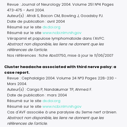
Revue : Journal of Neurology 2004. Volume 251 N°4 Pages
473-475 - Avril 2004.
Auteur(s) : Afridi S, Bacon CM, Bowling J, Goadsby PJ.
Date de publication : avril 2004
Résumé sur le site
dx.doi.org
Résumé sur le site
www.ncbi.nlm.nih.gov
Vérapamil et papulose lymphomatoïde dans l'AVFC.
Abstract non disponible, les liens ne donnent que les
références de l'article.
Nos références : fiche Abs01750, mise à jour le 11/06/2007
Cluster headache associated with third nerve palsy: a
case report.
Revue : Cephalalgia 2004. Volume 24 N°3 Pages 228-230 -
Mars 2004.
Auteur(s) : Cariga P, Nandakumar TP, Ahmed F.
Date de publication : mars 2004
Résumé sur le site
dx.doi.org
Résumé sur le site
www.ncbi.nlm.nih.gov
Cas d'AVF associée à une paralysie du 3eme nerf crânien.
Abstract non disponible, les liens ne donnent que les
références de l'article.