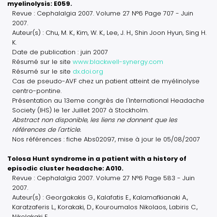
myelinolysis: E059.
Revue : Cephalalgia 2007. Volume 27 N°6 Page 707 - Juin
2007.
Auteur(s) : Chu, M. K., Kim, W. K., Lee, J. H., Shin Joon Hyun, Sing H.
K.
Date de publication : juin 2007
Résumé sur le site
www.blackwell-synergy.com
Résumé sur le site
dx.doi.org
Cas de pseudo-AVF chez un patient atteint de myélinolyse
centro-pontine.
Présentation au 13eme congrès de l'International Headache
Society (IHS) le 1er Juillet 2007 à Stockholm.
Abstract non disponible, les liens ne donnent que les
références de l'article.
Nos références : fiche Abs02097, mise à jour le 05/08/2007
Tolosa Hunt syndrome in a patient with a history of
episodic cluster headache: A010.
Revue : Cephalalgia 2007. Volume 27 N°6 Page 583 - Juin
2007.
Auteur(s) : Georgakakis G., Kalafatis E., Kalamafkianaki A.,
Karatzaferis L., Korakaki, D., Kouroumalos Nikolaos, Labiris C.,
Nikolakaki E.