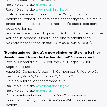
Résumé sur le site
dx.doi.org
Résumé sur le site
www.ncbi.nlm.nih.gov
L'article présente l'apparition d'une AVF typique chez un
patient souffrant d'une carcinome nasopharyngé. La tumeur
encerclait la carotide interne mais ne s'étendait pas dans la
boite cranienne.
Les auteurs envisagent la possibilité d'un déclenchement des
AVF par un processus impliquant l'artère carotidienne.
Nos références : fiche Abs00456, mise à jour le 16/08/2006
"Hemicrania continua": a new clinical entity or a further
development from cluster headache? A case report.
Revue : Cephalalgia 1987. Volume 7 N°3 Pages 167-168 -
Septembre 1987.
Auteur(s) : Centonze V, Attolini E, Campanozzi F, Magrone D,
Tesauro P, Vino M, Campanale G, Albano O.
Date de publication : septembre 1987
Résumé sur le site
www.ncbi.nlm.nih.gov
Résumé sur le site
dx.doi.org
Cas d'hemicrania continua (traitée efficacement à
l'indométacine) ayant succédé à une AVF chez un même
patient.