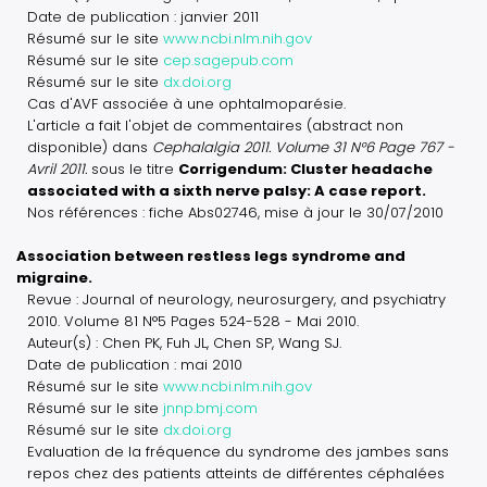
Date de publication : janvier 2011
Résumé sur le site
www.ncbi.nlm.nih.gov
Résumé sur le site
cep.sagepub.com
Résumé sur le site
dx.doi.org
Cas d'AVF associée à une ophtalmoparésie.
L'article a fait l'objet de commentaires (abstract non
disponible) dans
Cephalalgia 2011. Volume 31 N°6 Page 767 -
Avril 2011.
sous le titre
Corrigendum: Cluster headache
associated with a sixth nerve palsy: A case report.
Nos références : fiche Abs02746, mise à jour le 30/07/2010
Association between restless legs syndrome and
migraine.
Revue : Journal of neurology, neurosurgery, and psychiatry
2010. Volume 81 N°5 Pages 524-528 - Mai 2010.
Auteur(s) : Chen PK, Fuh JL, Chen SP, Wang SJ.
Date de publication : mai 2010
Résumé sur le site
www.ncbi.nlm.nih.gov
Résumé sur le site
jnnp.bmj.com
Résumé sur le site
dx.doi.org
Evaluation de la fréquence du syndrome des jambes sans
repos chez des patients atteints de différentes céphalées