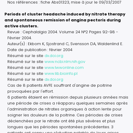
Nos références : fiche Abs01323, mise à jour le 09/03/2007
Periods of cluster headache induced by nitrate therapy
and spontaneous remission of angina pectoris during
active clusters.
Revue : Cephalalgia 2004. Volume 24 N°2 Pages 92-98 -
Février 2004.
Auteur(s) : Ekbom K, Sjostrand C, Svensson DA, Waldenlind E.
Date de publication : février 2004
Résumé sur le site
dx.doi.org
Résumé sur le site
www.ncbi.nlm.nih.gov
Résumé sur le site
www.lwwonline.com
Résumé sur le site
www.lib.bioinfo.pl
Résumé sur le site
dx.doi.org
Cas de 8 patients AVFE souffrant d'angine de poitrine
provoquées par l'effort.
6 patients étaient en rémission depuis plusieurs années mais
une période de crises a réapparu quelques semaines après
l'administration de nitrates organiques à action lente pour
soigner les douleurs de la poitrine. Ces périodes de crises
déclenchées par le nitrate ont été plus sévères et plus
longues que les périodes spontanées précédentes. 3
patients ont connu une réduction notable de leurs crises