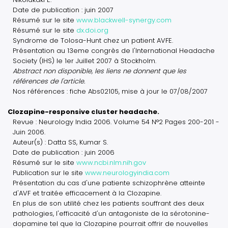
Date de publication : juin 2007
Résumé sur le site
www.blackwell-synergy.com
Résumé sur le site
dx.doi.org
Syndrome de Tolosa-Hunt chez un patient AVFE.
Présentation au 13eme congrès de l'International Headache
Society (IHS) le 1er Juillet 2007 à Stockholm.
Abstract non disponible, les liens ne donnent que les
références de l'article.
Nos références : fiche Abs02105, mise à jour le 07/08/2007
Clozapine-responsive cluster headache.
Revue : Neurology India 2006. Volume 54 N°2 Pages 200-201 -
Juin 2006.
Auteur(s) : Datta SS, Kumar S.
Date de publication : juin 2006
Résumé sur le site
www.ncbi.nlm.nih.gov
Publication sur le site
www.neurologyindia.com
Présentation du cas d'une patiente schizophrène atteinte
d'AVF et traitée efficacement à la Clozapine.
En plus de son utilité chez les patients souffrant des deux
pathologies, l'efficacité d'un antagoniste de la sérotonine-
dopamine tel que la Clozapine pourrait offrir de nouvelles