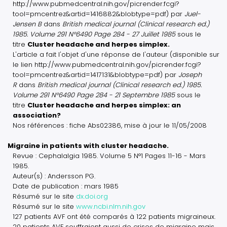
http://www.pubmedcentral.nih.gov/picrender.fcgi?
tool=pmcentrez&artid=1416882&blobtype=pdf) par
Juel-
Jensen B
dans
British medical journal (Clinical research ed.)
1985. Volume 291 N°6490 Page 284 - 27 Juillet 1985
sous le
titre
Cluster headache and herpes simplex.
L'article a fait l'objet d'une réponse de l'auteur (disponible sur
le lien http://www.pubmedcentral.nih.gov/picrender.fcgi?
tool=pmcentrez&artid=1417131&blobtype=pdf) par
Joseph
R
dans
British medical journal (Clinical research ed.) 1985.
Volume 291 N°6490 Page 284 - 21 Septembre 1985
sous le
titre
Cluster headache and herpes simplex: an
association?
Nos références : fiche Abs02386, mise à jour le 11/05/2008
Migraine in patients with cluster headache.
Revue : Cephalalgia 1985. Volume 5 N°1 Pages 11-16 - Mars
1985.
Auteur(s) : Andersson PG.
Date de publication : mars 1985
Résumé sur le site
dx.doi.org
Résumé sur le site
www.ncbi.nlm.nih.gov
127 patients AVF ont été comparés à 122 patients migraineux.
20 patients AVF souffraient aussi de crises de migraine mais