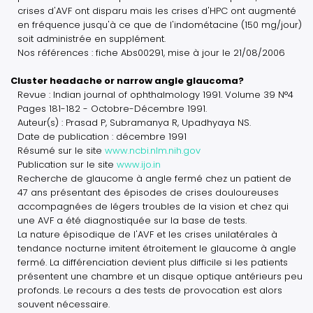
crises d'AVF ont disparu mais les crises d'HPC ont augmenté
en fréquence jusqu'à ce que de l'indométacine (150 mg/jour)
soit administrée en supplément.
Nos références : fiche Abs00291, mise à jour le 21/08/2006
Cluster headache or narrow angle glaucoma?
Revue : Indian journal of ophthalmology 1991. Volume 39 N°4
Pages 181-182 - Octobre-Décembre 1991.
Auteur(s) : Prasad P, Subramanya R, Upadhyaya NS.
Date de publication : décembre 1991
Résumé sur le site
www.ncbi.nlm.nih.gov
Publication sur le site
www.ijo.in
Recherche de glaucome à angle fermé chez un patient de
47 ans présentant des épisodes de crises douloureuses
accompagnées de légers troubles de la vision et chez qui
une AVF a été diagnostiquée sur la base de tests.
La nature épisodique de l'AVF et les crises unilatérales à
tendance nocturne imitent étroitement le glaucome à angle
fermé. La différenciation devient plus difficile si les patients
présentent une chambre et un disque optique antérieurs peu
profonds. Le recours a des tests de provocation est alors
souvent nécessaire.