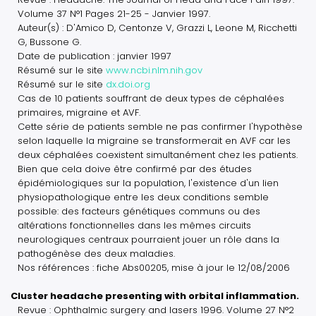
Volume 37 N°1 Pages 21-25 - Janvier 1997.
Auteur(s) : D'Amico D, Centonze V, Grazzi L, Leone M, Ricchetti
G, Bussone G.
Date de publication : janvier 1997
Résumé sur le site
www.ncbi.nlm.nih.gov
Résumé sur le site
dx.doi.org
Cas de 10 patients souffrant de deux types de céphalées
primaires, migraine et AVF.
Cette série de patients semble ne pas confirmer l'hypothèse
selon laquelle la migraine se transformerait en AVF car les
deux céphalées coexistent simultanément chez les patients.
Bien que cela doive être confirmé par des études
épidémiologiques sur la population, l'existence d'un lien
physiopathologique entre les deux conditions semble
possible: des facteurs génétiques communs ou des
altérations fonctionnelles dans les mêmes circuits
neurologiques centraux pourraient jouer un rôle dans la
pathogénèse des deux maladies.
Nos références : fiche Abs00205, mise à jour le 12/08/2006
Cluster headache presenting with orbital inflammation.
Revue : Ophthalmic surgery and lasers 1996. Volume 27 N°2