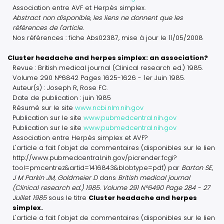
Association entre AVF et Herpès simplex.
Abstract non disponible, les liens ne donnent que les
références de l'article.
Nos références : fiche Abs02387, mise à jour le 11/05/2008
Cluster headache and herpes simplex: an association?
Revue : British medical journal (Clinical research ed.) 1985.
Volume 290 N°6842 Pages 1625-1626 - 1er Juin 1985.
Auteur(s) : Joseph R, Rose FC.
Date de publication : juin 1985
Résumé sur le site
www.ncbi.nlm.nih.gov
Publication sur le site
www.pubmedcentral.nih.gov
Publication sur le site
www.pubmedcentral.nih.gov
Association entre Herpès simplex et AVF?
L'article a fait l'objet de commentaires (disponibles sur le lien
http://www.pubmedcentral.nih.gov/picrender.fcgi?
tool=pmcentrez&artid=1416843&blobtype=pdf) par
Barton SE,
J M Parkin JM, Goldmeier D
dans
British medical journal
(Clinical research ed.) 1985. Volume 291 N°6490 Page 284 - 27
Juillet 1985
sous le titre
Cluster headache and herpes
simplex.
L'article a fait l'objet de commentaires (disponibles sur le lien