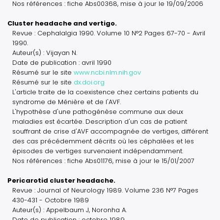
Nos références : fiche Abs00368, mise à jour le 19/09/2006
Cluster headache and vertigo.
Revue : Cephalalgia 1990. Volume 10 N°2 Pages 67-70 - Avril
1990.
Auteur(s) : Vijayan N.
Date de publication : avril 1990
Résumé sur le site
www.ncbi.nlm.nih.gov
Résumé sur le site
dx.doi.org
L'article traite de la coexistence chez certains patients du
syndrome de Ménière et de l'AVF.
L'hypothèse d'une pathogénèse commune aux deux
maladies est écartée. Description d'un cas de patient
souffrant de crise d'AVF accompagnée de vertiges, différent
des cas précédemment décrits où les céphalées et les
épisodes de vertiges survenaient indépendamment.
Nos références : fiche Abs01176, mise à jour le 15/01/2007
Pericarotid cluster headache.
Revue : Journal of Neurology 1989. Volume 236 N°7 Pages
430-431 - Octobre 1989
Auteur(s) : Appelbaum J, Noronha A.
Date de publication : octobre 1989