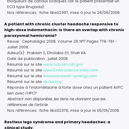
bloqueurs de canaux sodiques car le patient présentait un
ECG type Brugada).
Nos références : fiche Abs02397, mise à jour le 26/06/2008
A patient with chronic cluster headache responsive to
high-dose indomethacin: is there an overlap with chronic
paroxysmal hemicrania?
Revue : Cephalalgia 2008. Volume 28 N°7 Pages 778-781 -
Juillet 2008.
Auteur(s) : Prakash S, Dholakia SY, Shah KA.
Date de publication : juillet 2008
Résumé sur le site
www.ncbi.nlm.nih.gov
Résumé sur le site
www3.interscience.wiley.com
Résumé sur le site
www.blackwell-synergy.com
Résumé sur le site
dx.doi.org
Réponse à l'indométacine à forte dose chez un patient AVFC:
lien avec l'HPC?
Abstract non disponible, les liens ne donnent que les
références de l'article.
Nos références : fiche Abs02378, mise à jour le 05/05/2008
Restless legs syndrome and primary headaches: a
clinical study.