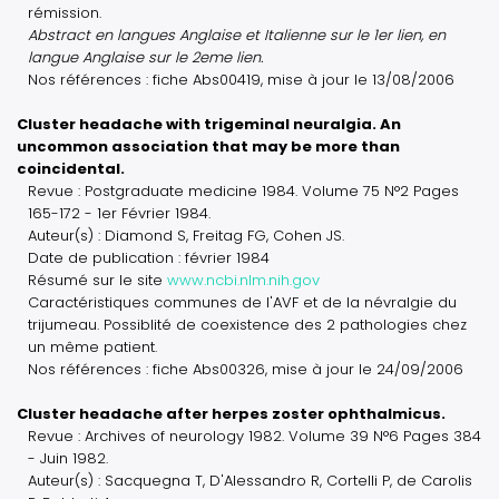
rémission.
Abstract en langues Anglaise et Italienne sur le 1er lien, en
langue Anglaise sur le 2eme lien.
Nos références : fiche Abs00419, mise à jour le 13/08/2006
Cluster headache with trigeminal neuralgia. An
uncommon association that may be more than
coincidental.
Revue : Postgraduate medicine 1984. Volume 75 N°2 Pages
165-172 - 1er Février 1984.
Auteur(s) : Diamond S, Freitag FG, Cohen JS.
Date de publication : février 1984
Résumé sur le site
www.ncbi.nlm.nih.gov
Caractéristiques communes de l'AVF et de la névralgie du
trijumeau. Possiblité de coexistence des 2 pathologies chez
un même patient.
Nos références : fiche Abs00326, mise à jour le 24/09/2006
Cluster headache after herpes zoster ophthalmicus.
Revue : Archives of neurology 1982. Volume 39 N°6 Pages 384
- Juin 1982.
Auteur(s) : Sacquegna T, D'Alessandro R, Cortelli P, de Carolis