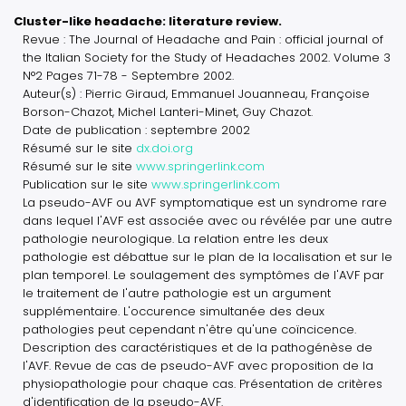
Cluster-like headache: literature review.
Revue : The Journal of Headache and Pain : official journal of
the Italian Society for the Study of Headaches 2002. Volume 3
N°2 Pages 71-78 - Septembre 2002.
Auteur(s) : Pierric Giraud, Emmanuel Jouanneau, Françoise
Borson-Chazot, Michel Lanteri-Minet, Guy Chazot.
Date de publication : septembre 2002
Résumé sur le site
dx.doi.org
Résumé sur le site
www.springerlink.com
Publication sur le site
www.springerlink.com
La pseudo-AVF ou AVF symptomatique est un syndrome rare
dans lequel l'AVF est associée avec ou révélée par une autre
pathologie neurologique. La relation entre les deux
pathologie est débattue sur le plan de la localisation et sur le
plan temporel. Le soulagement des symptômes de l'AVF par
le traitement de l'autre pathologie est un argument
supplémentaire. L'occurence simultanée des deux
pathologies peut cependant n'être qu'une coïncicence.
Description des caractéristiques et de la pathogénèse de
l'AVF. Revue de cas de pseudo-AVF avec proposition de la
physiopathologie pour chaque cas. Présentation de critères
d'identification de la pseudo-AVF.