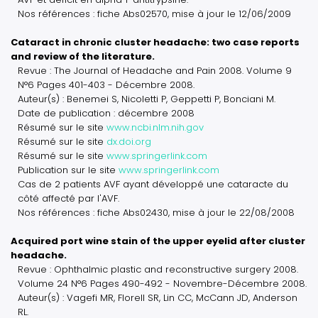
Nos références : fiche Abs02570, mise à jour le 12/06/2009
Cataract in chronic cluster headache: two case reports
and review of the literature.
Revue : The Journal of Headache and Pain 2008. Volume 9
N°6 Pages 401-403 - Décembre 2008.
Auteur(s) : Benemei S, Nicoletti P, Geppetti P, Bonciani M.
Date de publication : décembre 2008
Résumé sur le site
www.ncbi.nlm.nih.gov
Résumé sur le site
dx.doi.org
Résumé sur le site
www.springerlink.com
Publication sur le site
www.springerlink.com
Cas de 2 patients AVF ayant développé une cataracte du
côté affecté par l'AVF.
Nos références : fiche Abs02430, mise à jour le 22/08/2008
Acquired port wine stain of the upper eyelid after cluster
headache.
Revue : Ophthalmic plastic and reconstructive surgery 2008.
Volume 24 N°6 Pages 490-492 - Novembre-Décembre 2008.
Auteur(s) : Vagefi MR, Florell SR, Lin CC, McCann JD, Anderson
RL.