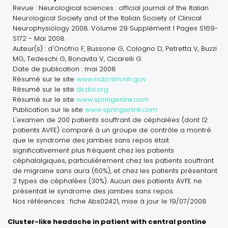
Revue : Neurological sciences : official journal of the Italian
Neurological Society and of the Italian Society of Clinical
Neurophysiology 2008. Volume 29 Supplément 1 Pages S169-
S172 - Mai 2008.
Auteur(s) : d'Onofrio F, Bussone G, Cologno D, Petretta V, Buzzi
MG, Tedeschi G, Bonavita V, Cicarelli G.
Date de publication : mai 2008
Résumé sur le site
www.ncbi.nlm.nih.gov
Résumé sur le site
dx.doi.org
Résumé sur le site
www.springerlink.com
Publication sur le site
www.springerlink.com
L'examen de 200 patients souffrant de céphalées (dont 12
patients AVFE) comparé à un groupe de contrôle a montré
que le syndrome des jambes sans repos était
significativement plus fréquent chez les patients
céphalalgiques, particulièrement chez les patients souffrant
de migraine sans aura (60%), et chez les patients présentant
2 types de céphalées (30%). Aucun des patients AVFE ne
présentait le syndrome des jambes sans repos.
Nos références : fiche Abs02421, mise à jour le 19/07/2008
Cluster-like headache in patient with central pontine