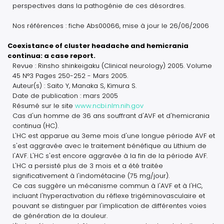
perspectives dans la pathogénie de ces désordres.
Nos références : fiche Abs00066, mise à jour le 26/06/2006
Coexistance of cluster headache and hemicrania
continua: a case report.
Revue : Rinsho shinkeigaku (Clinical neurology) 2005. Volume
45 N°3 Pages 250-252 - Mars 2005.
Auteur(s) : Saito Y, Manaka S, Kimura S.
Date de publication : mars 2005
Résumé sur le site
www.ncbi.nlm.nih.gov
Cas d'un homme de 36 ans souffrant d'AVF et d'hemicrania
continua (HC).
L'HC est apparue au 3eme mois d'une longue période AVF et
s'est aggravée avec le traitement bénéfique au Lithium de
l'AVF. L'HC s'est encore aggravée à la fin de la période AVF.
L'HC a persisté plus de 3 mois et a été traitée
significativement à l'indométacine (75 mg/jour).
Ce cas suggère un mécanisme commun à l'AVF et à l'HC,
incluant l'hyperactivation du réflexe trigéminovasculaire et
pouvant se distinguer par l'implication de différentes voies
de génération de la douleur.