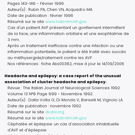
Pages 143-146 - Février 1996.
Auteur(s) : Rubin PA, Chen VN, Acquadro MA.
Date de publication : février 1996
Résumé sur le site
www.ncbi.nlm.nih.gov
Cas d'un patient AVF présentant un gonflement intermittent
de la face, une inflammation orbitaire et une exophtalmie de
3 mm.
Après un traitement inefficace contre une infection ou une
inflammation potentielle, le patient a été traité avec succès
au méthysergide,traitement contre les AVF.
Nos références : fiche Abs00382, mise à jour le 14/09/2006
Headache and epilepsy: a case report of the unusual
association of cluster headache and epilepsy.
Revue : The Italian Journal of Neurological Sciences 1992.
Volume 13 N°8 Page 699 - Novembre 1992.
Auteur(s) : Dalla Volta G, Di Monda V, Bariselli M, Vignolo LA.
Date de publication : novembre 1992
Résumé sur le site
dx.doi.org
Résumé sur le site
www.ncbi.nlm.nih.gov
Céphalée et épilepsie: un cas d'association inhabituelle
d'AVF et d'épilepsie.