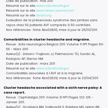
Date de publication : mai 2011
Résumé sur le site
www.ncbi.nlm.nih.gov
Résumé sur le site
www.clineu-journal.com
Résumé sur le site
dx.doi.org
Evaluation de la présencedu syndrome des jambes sans
repos chez 50 patients AVF comparés à 50 contrôles.
Nos références : fiche Abs02800, mise à jour le 26/01/2011
Comorbidities in cluster headache and migraine.
Revue : Acta neurologica Belgica 2011. Volume 11 N°1 Pages 50-
55 - Mars 2011.
Auteur(s) : Zidverc-Trajkovic JJ, Pekmezovic TD, Sundic AL,
Radojicic AP, Sternic NM.
Date de publication : mars 2011
Résumé sur le site
www.ncbi.nlm.nih.gov
Comorbidités associées à l'AVF et à la migraine.
Nos références : fiche Abs02829, mise à jour le 23/04/2011
Cluster headache associated with a sixth nerve palsy: A
case report.
Revue : Cephalalgia 2011. Volume 31 N°1 Pages 122-125 -
Janvier 2011.
Auteur(s) : Grosberg BM, Vollbracht S, Robbins MS, Lipton RB.