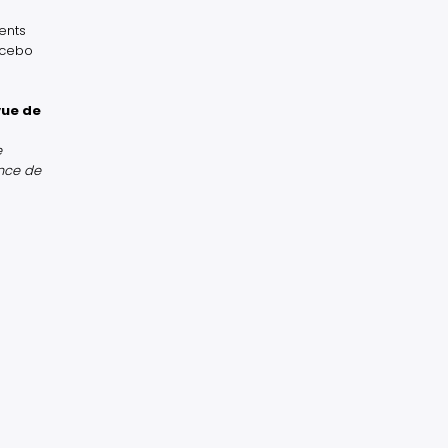
ents
lacebo
vue de
e
ence de