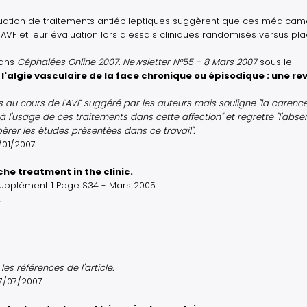
valuation de traitements antiépileptiques suggèrent que ces médicam
l'AVF et leur évaluation lors d'essais cliniques randomisés versus p
ans
Céphalées Online 2007. Newsletter N°55 - 8 Mars 2007
sous le
l'algie vasculaire de la face chronique ou épisodique : une re
ues au cours de l'AVF suggéré par les auteurs mais souligne "la carenc
 l'usage de ces traitements dans cette affection" et regrette "l'abs
érer les études présentées dans ce travail".
8/01/2007
he treatment in the clinic.
Supplément 1 Page S34 - Mars 2005.
.
es références de l'article.
07/07/2007