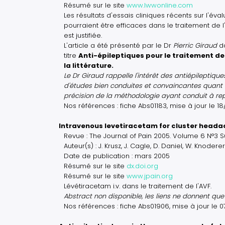
Résumé sur le site
www.lwwonline.com
Les résultats d'essais cliniques récents sur l'é
pourraient être efficaces dans le traitement de 
est justifiée.
L'article a été présenté par le Dr
Pierric Giraud
d
titre
Anti-épileptiques pour le traitement de 
la littérature.
Le Dr Giraud rappelle l'intérêt des antiépileptiq
d'études bien conduites et convaincantes quant à
précision de la méthodologie ayant conduit à rep
Nos références : fiche Abs01183, mise à jour le 1
Intravenous levetiracetam for cluster headac
Revue : The Journal of Pain 2005. Volume 6 N°3 
Auteur(s) : J. Krusz, J. Cagle, D. Daniel, W. Knoderer
Date de publication : mars 2005
Résumé sur le site
dx.doi.org
Résumé sur le site
www.jpain.org
Lévétiracetam i.v. dans le traitement de l'AVF.
Abstract non disponible, les liens ne donnent que l
Nos références : fiche Abs01906, mise à jour le 