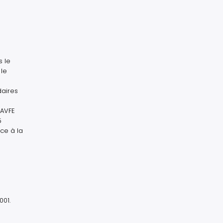
s le
 le
daires
 AVFE
5
ace à la
001.