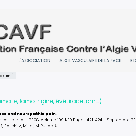
L'ASSOCIATION
ALGIE VASCULAIRE DE LA FACE
RE
+
+
cetam...)
amate, lamotrigine,lévétiracetam...)
mes and neuropathic pain.
 Medical Journal - 2008. Volume 109 N°9 Pages 421-424 - Septembre 20
c Z, Boschi V, Mihalj M, Punda A.