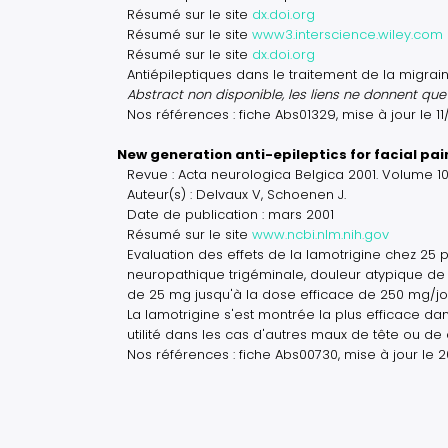
Résumé sur le site
dx.doi.org
Résumé sur le site
www3.interscience.wiley.com
Résumé sur le site
dx.doi.org
Antiépileptiques dans le traitement de la migrain
Abstract non disponible, les liens ne donnent que l
Nos références : fiche Abs01329, mise à jour le 1
New generation anti-epileptics for facial pa
Revue : Acta neurologica Belgica 2001. Volume 10
Auteur(s) : Delvaux V, Schoenen J.
Date de publication : mars 2001
Résumé sur le site
www.ncbi.nlm.nih.gov
Evaluation des effets de la lamotrigine chez 25 
neuropathique trigéminale, douleur atypique de 
de 25 mg jusqu'à la dose efficace de 250 mg/jo
La lamotrigine s'est montrée la plus efficace da
utilité dans les cas d'autres maux de tête ou de 
Nos références : fiche Abs00730, mise à jour le 