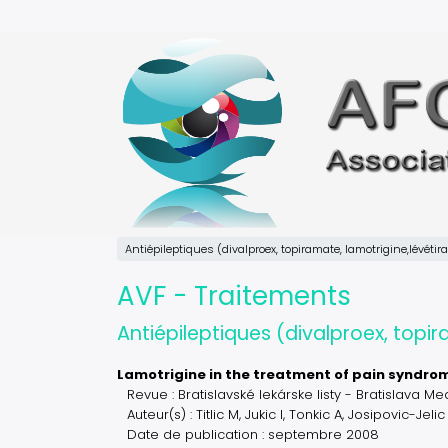
Aller
au
contenu
principal
Antiépileptiques (divalproex, topiramate, lamotrigine,lévétira
AVF - Traitements
Antiépileptiques (divalproex, topir
Lamotrigine in the treatment of pain syndro
Revue : Bratislavské lekárske listy - Bratislava
Auteur(s) : Titlic M, Jukic I, Tonkic A, Josipovic-Jeli
Date de publication : septembre 2008