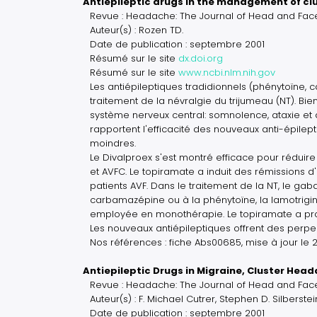
Antiepileptic drugs in the management of cl
Revue : Headache: The Journal of Head and Face
Auteur(s) : Rozen TD.
Date de publication : septembre 2001
Résumé sur le site
dx.doi.org
Résumé sur le site
www.ncbi.nlm.nih.gov
Les antiépileptiques tradidionnels (phénytoïne
traitement de la névralgie du trijumeau (NT). Bien
système nerveux central: somnolence, ataxie et 
rapportent l'efficacité des nouveaux anti-épilep
moindres.
Le Divalproex s'est montré efficace pour réduire
et AVFC. Le topiramate a induit des rémissions 
patients AVF. Dans le traitement de la NT, le gab
carbamazépine ou à la phénytoïne, la lamotrigin
employée en monothérapie. Le topiramate a produ
Les nouveaux antiépileptiques offrent des perpe
Nos références : fiche Abs00685, mise à jour le 
Antiepileptic Drugs in Migraine, Cluster Hea
Revue : Headache: The Journal of Head and Face
Auteur(s) : F. Michael Cutrer, Stephen D. Silberste
Date de publication : septembre 2001