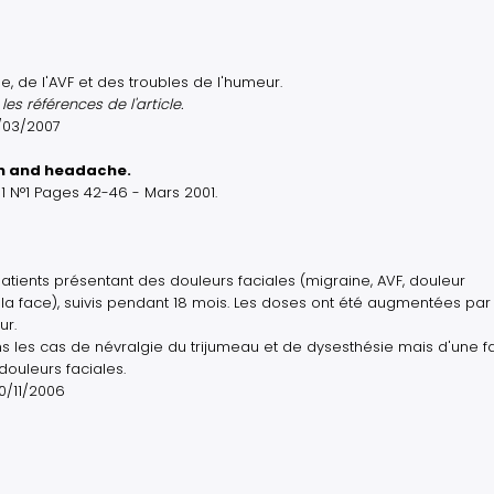
e, de l'AVF et des troubles de l'humeur.
es références de l'article.
1/03/2007
in and headache.
1 N°1 Pages 42-46 - Mars 2001.
patients présentant des douleurs faciales (migraine, AVF, douleur
la face), suivis pendant 18 mois. Les doses ont été augmentées par 
ur.
ns les cas de névralgie du trijumeau et de dysesthésie mais d'une f
douleurs faciales.
20/11/2006