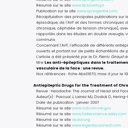
Résumé sur le site
www.lib.bioinfo.pl
Publication sur le site
www.springerlink.com
Récapitulation des principales publications sur l
épisodique, de l'AVF et des formes chroniques
chronique, céphalée de tension chronique), avec u
rapportés dans les études en double aveugle, ve
communs.
Concernant l'AVF, l'efficacité de différents antié
ouverts et portant sur de petits échantillons de p
L'article a été présenté par le Dr
Pierric Giraud
d
titre
Les anti-épileptiques dans le traitement
vasculaire de la face : une revue.
Nos références : fiche Abs01670, mise à jour le 
Antiepileptic Drugs for the Treatment of Chr
Revue : Headache: The Journal of Head and Face 
Auteur(s) : Pascual J, Lainez MJ, Dodick D, Hering-
Date de publication : janvier 2007
Résumé sur le site
www.ncbi.nlm.nih.gov
Résumé sur le site
www3.interscience.wiley.com
Résumé sur le site
dx.doi.org
Résumé sur le site
www.ingentaconnect.com