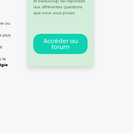
et beaucoup de réponses
aux différentes questions
que vous vous posez.
ée ou
s plus
Accéder au
forum
nt
 le
lgie