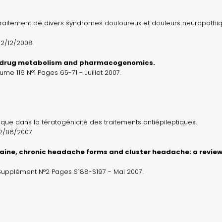
e traitement de divers syndromes douloureux et douleurs neuropathi
02/12/2008
 of drug metabolism and pharmacogenomics.
me 116 N°1 Pages 65-71 - Juillet 2007.
 dans la tératogénicité des traitements antiépileptiques.
22/06/2007
graine, chronic headache forms and cluster headache: a review
Supplément N°2 Pages S188-S197 - Mai 2007.