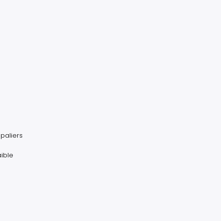
paliers
aible