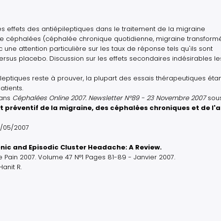
es effets des antiépileptiques dans le traitement de la migraine
 de céphalées (céphalée chronique quotidienne, migraine transform
ne attention particulière sur les taux de réponse tels qu'ils sont
rsus placebo. Discussion sur les effets secondaires indésirables le
pileptiques reste à prouver, la plupart des essais thérapeutiques éta
atients.
ans
Céphalées Online 2007. Newsletter N°89 - 23 Novembre 2007
sous
 préventif de la migraine, des céphalées chroniques et de l'a
19/05/2007
onic and Episodic Cluster Headache: A Review.
Pain 2007. Volume 47 N°1 Pages 81-89 - Janvier 2007.
Hanit R.