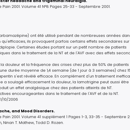
uster headache and trigeminal neuralgia.
 Pain 2001. Volume 41 N°8 Pages 25-33 - Septembre 2001.
, carbamazépine) ont été utilisé pendant de nombreuses années dan
 qu'efficaces, ils provoquent parfois certains effets secondaires sur
diplopie. Certaines études portant sur un petit nombre de patients
tiques dans le traitement de la NT et de l'AVF avec des effets secon
 la douleur et la fréquence des crises chez plus de 50% de patients
d'une durée moyenne de 1,4 semaine (de 1 jour à 3 semaines) chez 1
apentin s'est révélé efficace. En complément d'un traitement ineffic
e a soulagé efficacement la douleur, la lamotrigine peut aussi être
it un effet analgésique chez des patients atteints de NT.
ctives encourageantes dans le traitement de l'AVF et de la NT.
21/10/2006
dache, and Mood Disorders.
 Pain 2001. Volume 41 supplément 1 Pages 1-3, 33-35 - Septembre 2
in, Ninan T. Mathew, Todd D. Rozen.