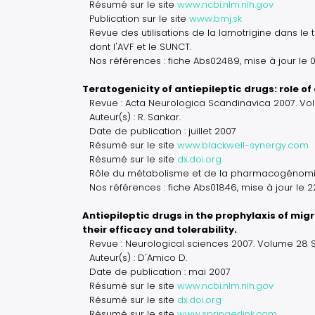
Résumé sur le site
www.ncbi.nlm.nih.gov
Publication sur le site
www.bmj.sk
Revue des utilisations de la lamotrigine dans l
dont l'AVF et le SUNCT.
Nos références : fiche Abs02489, mise à jour le 
Teratogenicity of antiepileptic drugs: role
Revue : Acta Neurologica Scandinavica 2007. Volu
Auteur(s) : R. Sankar.
Date de publication : juillet 2007
Résumé sur le site
www.blackwell-synergy.com
Résumé sur le site
dx.doi.org
Rôle du métabolisme et de la pharmacogénomique
Nos références : fiche Abs01846, mise à jour le 
Antiepileptic drugs in the prophylaxis of mi
their efficacy and tolerability.
Revue : Neurological sciences 2007. Volume 28 
Auteur(s) : D'Amico D.
Date de publication : mai 2007
Résumé sur le site
www.ncbi.nlm.nih.gov
Résumé sur le site
dx.doi.org
Résumé sur le site
www.springerlink.com