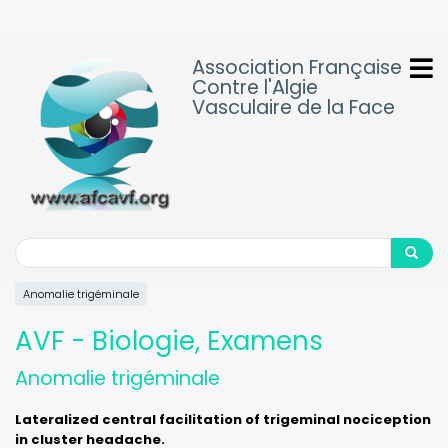
Aller
au
contenu
Association Française
principal
Contre l'Algie
Vasculaire de la Face
Search
Search
Anomalie trigéminale
AVF - Biologie, Examens
Anomalie trigéminale
Lateralized central facilitation of trigeminal nociception
in cluster headache.