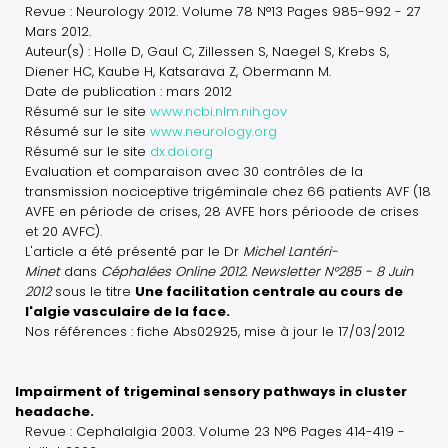
Revue : Neurology 2012. Volume 78 N°13 Pages 985-992 - 27
Mars 2012.
Auteur(s) : Holle D, Gaul C, Zillessen S, Naegel S, Krebs S,
Diener HC, Kaube H, Katsarava Z, Obermann M.
Date de publication : mars 2012
Résumé sur le site
www.ncbi.nlm.nih.gov
Résumé sur le site
www.neurology.org
Résumé sur le site
dx.doi.org
Evaluation et comparaison avec 30 contrôles de la
transmission nociceptive trigéminale chez 66 patients AVF (18
AVFE en période de crises, 28 AVFE hors périoode de crises
et 20 AVFC).
L'article a été présenté par le Dr
Michel Lantéri-
Minet
dans
Céphalées Online 2012. Newsletter N°285 - 8 Juin
2012
sous le titre
Une facilitation centrale au cours de
l'algie vasculaire de la face.
Nos références : fiche Abs02925, mise à jour le 17/03/2012
Impairment of trigeminal sensory pathways in cluster
headache.
Revue : Cephalalgia 2003. Volume 23 N°6 Pages 414-419 -