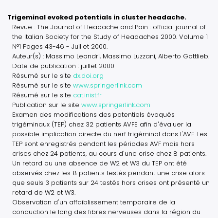
Trigeminal evoked potentials in cluster headache.
Revue : The Journal of Headache and Pain : official journal of
the Italian Society for the Study of Headaches 2000. Volume 1
N°1 Pages 43-46 - Juillet 2000.
Auteur(s) : Massimo Leandri, Massimo Luzzani, Alberto Gottlieb.
Date de publication : juillet 2000
Résumé sur le site
dx.doi.org
Résumé sur le site
www.springerlink.com
Résumé sur le site
cat.inist.fr
Publication sur le site
www.springerlink.com
Examen des modifications des potentiels évoqués
trigéminaux (TEP) chez 32 patients AVFE afin d'évaluer la
possible implication directe du nerf trigéminal dans l'AVF. Les
TEP sont enregistrés pendant les périodes AVF mais hors
crises chez 24 patients, au cours d'une crise chez 8 patients.
Un retard ou une absence de W2 et W3 du TEP ont été
observés chez les 8 patients testés pendant une crise alors
que seuls 3 patients sur 24 testés hors crises ont présenté un
retard de W2 et W3.
Observation d'un affaiblissement temporaire de la
conduction le long des fibres nerveuses dans la région du