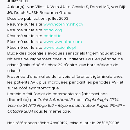
Juillet 2003.
Auteur(s) : van Vliet JA, Vein AA, Le Cessie S, Ferrari MD, van Dijk
JG; Dutch RUSSH Research Group.
Date de publication : juillet 2003
Résumé sur le site
www.ncbi.nlm.nih.gov
Résumé sur le site
dx.doi.org
Résumé sur le site
cat.inist.fr
Résumé sur le site
www.lwwonline.com
Résumé sur le site
www.lib.bioinfo.pl
Etude des potentiels évoqués sensoriels trigéminaux et des
réflexes de clignement chez 28 patients AVFE en période de
crises (tests répétés chez 22 d'entre-eux hors période de
crises).
Présence d'anomalies de la voie afférente trigéminale chez
les patients AVF, plus marquées pendant les périodes AVF et
sur le côté symptomatique.
L'article a fait l'objet de commentaires (abstract non
disponible) par
Truini A, Barbanti P.
dans
Cephalalgia 2004.
Volume 24 N°10 Page 910 - Réponse de l'auteur Pages 910-911 -
Octobre 2004
sous le même titre.
Nos références : fiche Abs00122, mise à jour le 26/06/2006