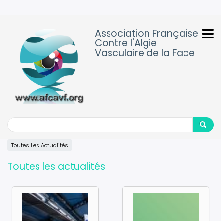
Aller
au
contenu
Association Française
principal
Contre l'Algie
Vasculaire de la Face
Search
Search
Toutes Les Actualités
Toutes les actualités
Image
Image